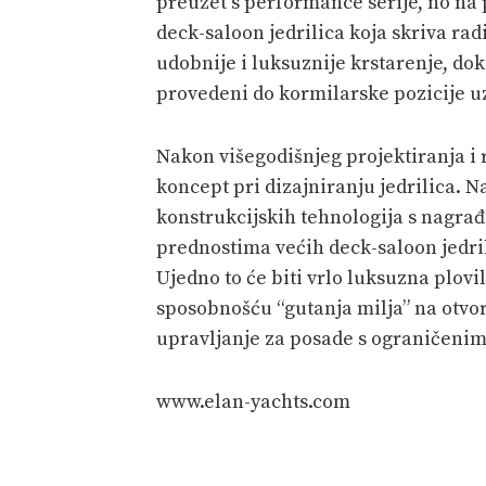
preuzet s performance serije, no na
deck-saloon jedrilica koja skriva ra
udobnije i luksuznije krstarenje, do
provedeni do kormilarske pozicije u
Nakon višegodišnjeg projektiranja i 
koncept pri dizajniranju jedrilica. N
konstrukcijskih tehnologija s nagrađi
prednostima većih deck-saloon jedrili
Ujedno to će biti vrlo luksuzna plo
sposobnošću “gutanja milja” na otvo
upravljanje za posade s ograničeni
www.elan-yachts.com