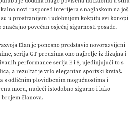
 palubu je dodana blago povišena natkabina u stilu
dikalno novi raspored interijera s naglaskom na još
k su u prostranijem i udobnijem kokpitu svi konopi
z značajno povećan osjećaj sigurnosti posade.
razvoja Elan je ponosno predstavio novorazvijeni
aime, serija GT preuzima ono najbolje iz dizajna i
vanih performance serija E i S, ujedinjujući to s
ca, a rezultat je vrlo elegantan sportski krstaš.
vila s odličnim plovidbenim mogućnostima i
renu moru, nudeći istodobno sigurno i lako
m brojem članova.