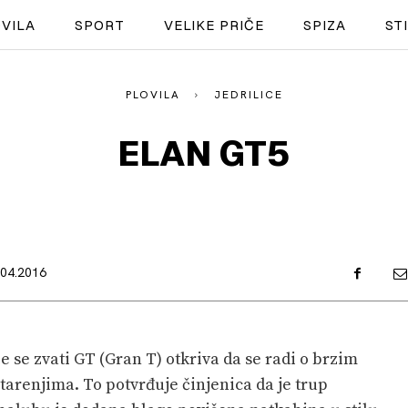
VILA
SPORT
VELIKE PRIČE
SPIZA
ST
PLOVILA
JEDRILICE
NAUTIKA
ELAN GT5
SPORT
PLOVILA
PLOVIDBA
.04.2016
SPIZA
VELIKE PRIČE
e se zvati GT (Gran T) otkriva da se radi o brzim
PRETPLATA
arenjima. To potvrđuje činjenica da je trup
SHOP