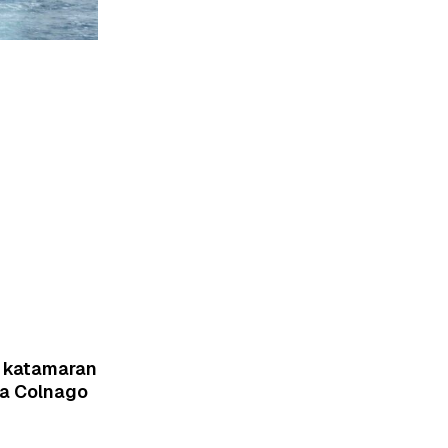
i katamaran
ka Colnago