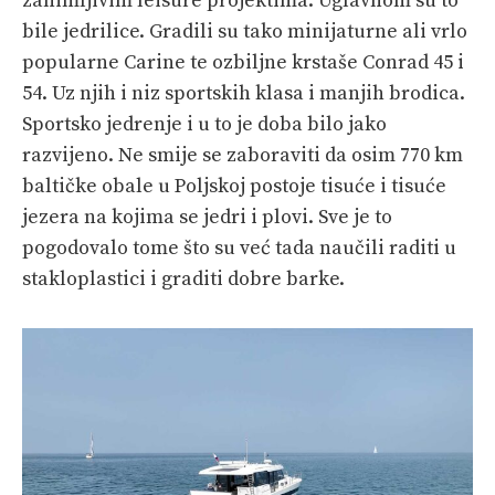
zanimljivim leisure projektima. Uglavnom su to
bile jedrilice. Gradili su tako minijaturne ali vrlo
popularne Carine te ozbiljne krstaše Conrad 45 i
54. Uz njih i niz sportskih klasa i manjih brodica.
Sportsko jedrenje i u to je doba bilo jako
razvijeno. Ne smije se zaboraviti da osim 770 km
baltičke obale u Poljskoj postoje tisuće i tisuće
jezera na kojima se jedri i plovi. Sve je to
pogodovalo tome što su već tada naučili raditi u
stakloplastici i graditi dobre barke.