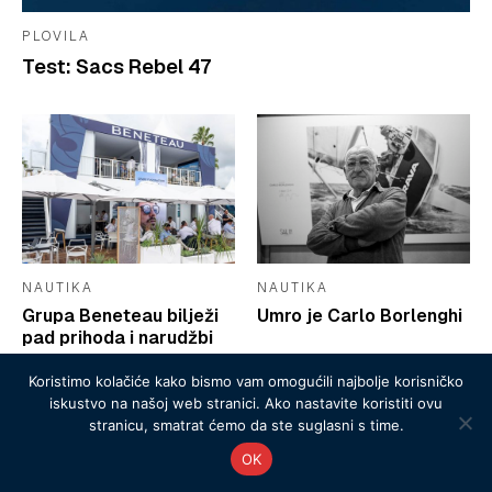
PLOVILA
Test: Sacs Rebel 47
NAUTIKA
NAUTIKA
Grupa Beneteau bilježi
Umro je Carlo Borlenghi
pad prihoda i narudžbi
Koristimo kolačiće kako bismo vam omogućili najbolje korisničko
iskustvo na našoj web stranici. Ako nastavite koristiti ovu
stranicu, smatrat ćemo da ste suglasni s time.
OK