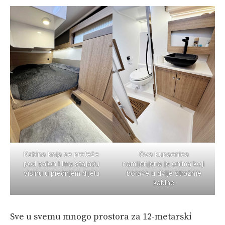
Kabina koja se proteže
Ova kupaonica
pod salon i ima stajaću
namijenjena je onima koji
visinu u prednjem dijelu
borave u dvije stražnje
kabine
Sve u svemu mnogo prostora za 12-metarski