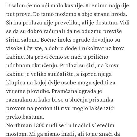
U salon ćemo ući malo kasnije. Krenimo najprije
put prove. Do tamo možemo s obje strane broda.
Širina prolaza nije prevelika, ali je dostatna. Vidi
se da su dobro računali da ne oduzmu previše
širini salona. Bočne inoks ograde dovoljno su
visoke i čvrste, a dobro dođe i rukohvat uz krov
kabine. Na provi ćemo se naći u prilično
udobnom okruženju. Prolazi su širi, na krovu
kabine je veliko sunčalište, a ispred njega
klupica na kojoj dvije osobe mogu sjediti za
vrijeme plovidbe. Pramčana ograda je
razmaknuta kako bi se u slučaju pristanka
provom na ponton ili rivu moglo lakše izići
preko baštuna.
Northman 1300 nudi se i u inačici s letećim
mostom. Mi ga nismo imali, ali to ne znači da