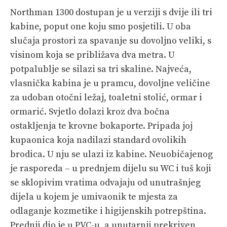
Northman 1300 dostupan je u verziji s dvije ili tri
kabine, poput one koju smo posjetili. U oba
slučaja prostori za spavanje su dovoljno veliki, s
visinom koja se približava dva metra. U
potpalublje se silazi sa tri skaline. Najveća,
vlasnička kabina je u pramcu, dovoljne veličine
za udoban otočni ležaj, toaletni stolić, ormar i
ormarić. Svjetlo dolazi kroz dva bočna
ostakljenja te krovne bokaporte. Pripada joj
kupaonica koja nadilazi standard ovolikih
brodica. U nju se ulazi iz kabine. Neuobičajenog
je rasporeda – u prednjem dijelu su WC i tuš koji
se sklopivim vratima odvajaju od unutrašnjeg
dijela u kojem je umivaonik te mjesta za
odlaganje kozmetike i higijenskih potrepština.
Prednji dio je u PVC-u, a unutarnji prekriven