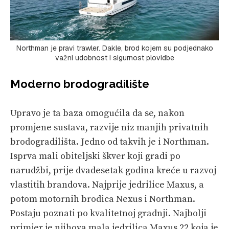
Northman je pravi trawler. Dakle, brod kojem su podjednako
važni udobnost i sigurnost plovidbe
Moderno brodogradilište
Upravo je ta baza omogućila da se, nakon
promjene sustava, razvije niz manjih privatnih
brodogradilišta. Jedno od takvih je i Northman.
Isprva mali obiteljski škver koji gradi po
narudžbi, prije dvadesetak godina kreće u razvoj
vlastitih brandova. Najprije jedrilice Maxus, a
potom motornih brodica Nexus i Northman.
Postaju poznati po kvalitetnoj gradnji. Najbolji
primjer je njihova mala jedrilica Maxus 22 koja je