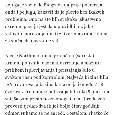
koji ga je vozio do Biograda najprije po buri, a
onda i po jugu, kazavši da je plovio bez ikakvih
problema. Ono na što bih svakako iskustveno
skrenuo pažnju jest da u plovidbi niz jako
valovito more valja imati zatvorena vrata salona
za slučaj da nas zalije val.
Naš je Northman imao pramčani (serijski) i
krmeni potisnik te je manevriranje u marini i
prilikom isplovljavanja i pristajanja bilo u
svakom času pod kontrolom. Najveća brzina bila
je 9,5 čvorova, a brzina krstarenja između 7 i 8
čvorova. Pri tomu je potrošnja bila oko 9 litara na
sat. Sasvim pristojno za onoga tko na brodu želi
provesti tjedan-dva ili još bolje čitav godišnji
odmor. Nikamo se ne žureći. Uostalom, rijetko će