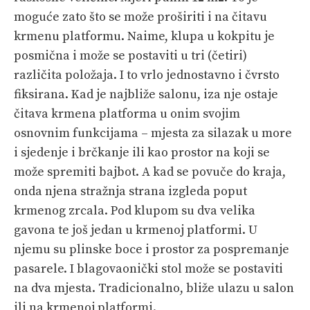
moguće zato što se može proširiti i na čitavu
krmenu platformu. Naime, klupa u kokpitu je
posmična i može se postaviti u tri (četiri)
različita položaja. I to vrlo jednostavno i čvrsto
fiksirana. Kad je najbliže salonu, iza nje ostaje
čitava krmena platforma u onim svojim
osnovnim funkcijama – mjesta za silazak u more
i sjedenje i brčkanje ili kao prostor na koji se
može spremiti bajbot. A kad se povuče do kraja,
onda njena stražnja strana izgleda poput
krmenog zrcala. Pod klupom su dva velika
gavona te još jedan u krmenoj platformi. U
njemu su plinske boce i prostor za pospremanje
pasarele. I blagovaonički stol može se postaviti
na dva mjesta. Tradicionalno, bliže ulazu u salon
ili na krmenoj platformi.