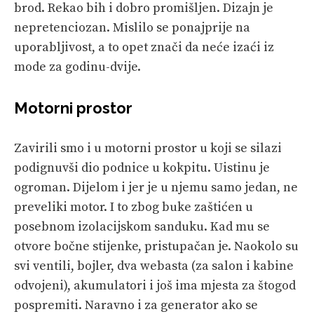
brod. Rekao bih i dobro promišljen. Dizajn je
nepretenciozan. Mislilo se ponajprije na
uporabljivost, a to opet znači da neće izaći iz
mode za godinu-dvije.
Motorni prostor
Zavirili smo i u motorni prostor u koji se silazi
podignuvši dio podnice u kokpitu. Uistinu je
ogroman. Dijelom i jer je u njemu samo jedan, ne
preveliki motor. I to zbog buke zaštićen u
posebnom izolacijskom sanduku. Kad mu se
otvore bočne stijenke, pristupačan je. Naokolo su
svi ventili, bojler, dva webasta (za salon i kabine
odvojeni), akumulatori i još ima mjesta za štogod
pospremiti. Naravno i za generator ako se