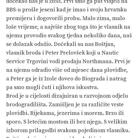
dočekao nas je u Izoli. Prvi smo ga put vidjeli na
BBS-u prošle jeseni kad je imao i svoju hrvatsku
premijeru i dogovorili probu. Malo zima, malo
loše vrijeme, a najviše zbog toga što je vlasnik na
njemu provodio svakog tjedna nekoliko dana, naš
se dolazak odužio. Dočekali su nas Boštjan,
vlasnik broda i Peter Prelovšek koji u Nautic
Service Trgovini vodi prodaju Northmana. Prvi je
na njemu odradio više od mjesec dana plovidbe,
a Peter ga je iz Izole doveo do Biograda i natrag
pa smo mogli čuti i njihova iskustva.
Brod je u cijelosti dizajniran u razvojnom odjelu
brodogradilišta. Zamišljen je za različite vrste
plovidbi. Rijekama, jezerima i morem. Brzo ili
sporo. S letećim mostom ili bez njega. S velikim
izborom prilagodbi svakom pojedinom vlasniku.