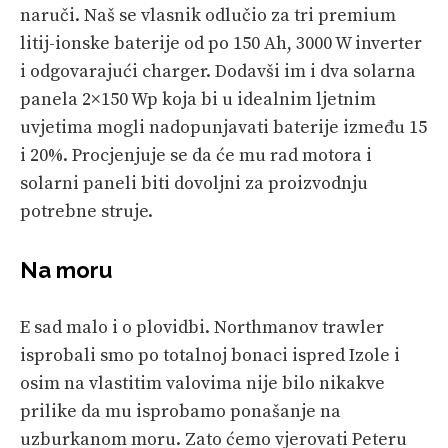
naruči. Naš se vlasnik odlučio za tri premium
litij-ionske baterije od po 150 Ah, 3000 W inverter
i odgovarajući charger. Dodavši im i dva solarna
panela 2×150 Wp koja bi u idealnim ljetnim
uvjetima mogli nadopunjavati baterije između 15
i 20%. Procjenjuje se da će mu rad motora i
solarni paneli biti dovoljni za proizvodnju
potrebne struje.
Na moru
E sad malo i o plovidbi. Northmanov trawler
isprobali smo po totalnoj bonaci ispred Izole i
osim na vlastitim valovima nije bilo nikakve
prilike da mu isprobamo ponašanje na
uzburkanom moru. Zato ćemo vjerovati Peteru