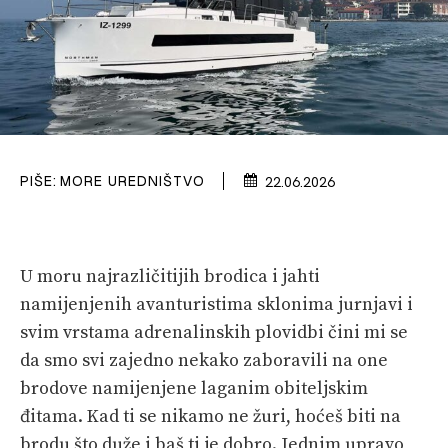
SPORT
PLOVILA
PLOVIDBA
SPIZA
PIŠE:
MORE UREDNIŠTVO
22.06.2026
VELIKE PRIČE
PRETPLATA
U moru najrazličitijih brodica i jahti
SHOP
namijenjenih avanturistima sklonima jurnjavi i
svim vrstama adrenalinskih plovidbi čini mi se
da smo svi zajedno nekako zaboravili na one
brodove namijenjene laganim obiteljskim
đitama. Kad ti se nikamo ne žuri, hoćeš biti na
brodu što duže i baš ti je dobro. Jednim upravo