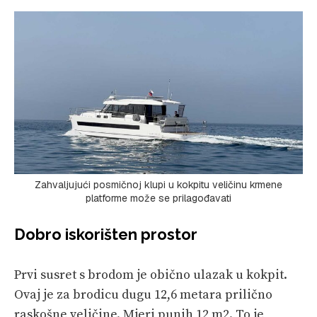
Zahvaljujući posmičnoj klupi u kokpitu veličinu krmene
platforme može se prilagođavati
Dobro iskorišten prostor
Prvi susret s brodom je obično ulazak u kokpit.
Ovaj je za brodicu dugu 12,6 metara prilično
raskošne veličine. Mjeri punih 12 m2. To je