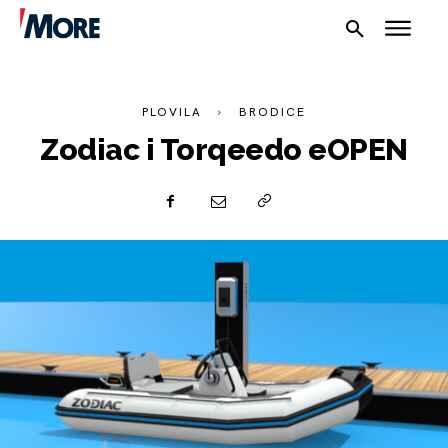
PLOVILA
BRODICE
Zodiac i Torqeedo eOPEN
NAUTIKA
SPORT
PLOVILA
PLOVIDBA
SPIZA
VELIKE PRIČE