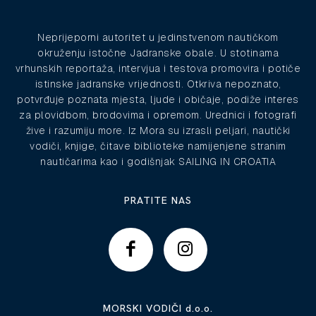
Neprijeporni autoritet u jedinstvenom nautičkom
okruženju istočne Jadranske obale. U stotinama
vrhunskih reportaža, intervjua i testova promovira i potiče
istinske jadranske vrijednosti. Otkriva nepoznato,
potvrđuje poznata mjesta, ljude i običaje, podiže interes
za plovidbom, brodovima i opremom. Urednici i fotografi
žive i razumiju more. Iz Mora su izrasli peljari, nautički
vodiči, knjige, čitave biblioteke namijenjene stranim
nautičarima kao i godišnjak SAILING IN CROATIA
PRATITE NAS
MORSKI VODIČI d.o.o.