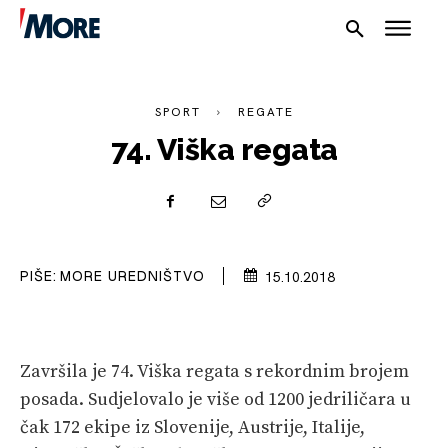
SPORT
REGATE
74. Viška regata
NAUTIKA
SPORT
PIŠE:
MORE UREDNIŠTVO
15.10.2018
PLOVILA
PLOVIDBA
SPIZA
Završila je 74. Viška regata s rekordnim brojem
posada. Sudjelovalo je više od 1200 jedriličara u
VELIKE PRIČE
čak 172 ekipe iz Slovenije, Austrije, Italije,