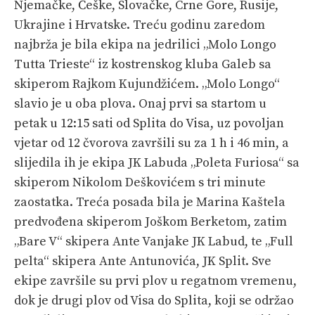
Njemačke, Češke, Slovačke, Crne Gore, Rusije,
PRETPLATA
Ukrajine i Hrvatske. Treću godinu zaredom
SHOP
najbrža je bila ekipa na jedrilici „Molo Longo
Tutta Trieste“ iz kostrenskog kluba Galeb sa
skiperom Rajkom Kujundžićem. „Molo Longo“
slavio je u oba plova. Onaj prvi sa startom u
petak u 12:15 sati od Splita do Visa, uz povoljan
vjetar od 12 čvorova završili su za 1 h i 46 min, a
slijedila ih je ekipa JK Labuda „Poleta Furiosa“ sa
skiperom Nikolom Deškovićem s tri minute
zaostatka. Treća posada bila je Marina Kaštela
predvođena skiperom Joškom Berketom, zatim
„Bare V“ skipera Ante Vanjake JK Labud, te „Full
pelta“ skipera Ante Antunovića, JK Split. Sve
ekipe završile su prvi plov u regatnom vremenu,
dok je drugi plov od Visa do Splita, koji se održao