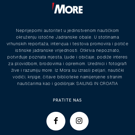
Neprijeporni autoritet u jedinstvenom nautičkom
okruženju istočne Jadranske obale. U stotinama
vrhunskih reportaža, intervjua i testova promovira i potiče
istinske jadranske vrijednosti. Otkriva nepoznato,
potvrđuje poznata mjesta, ljude i običaje, podiže interes
za plovidbom, brodovima i opremom. Urednici i fotografi
žive i razumiju more. Iz Mora su izrasli peljari, nautički
vodiči, knjige, čitave biblioteke namijenjene stranim
nautičarima kao i godišnjak SAILING IN CROATIA
PRATITE NAS