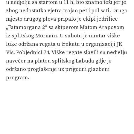
u nedjelju sa startom u 11 h, bio znatno teži jer je
zbog nedostatka vjetra trajao pet i pol sati. Drugo
mjesto drugog plova pripalo je ekipi jedrilice
„Fatamorgana 2“ sa skiperom Matom Arapovom
iz splitskog Mornara. U subotu je unutar viške
luke održana regata u trokutu u organizaciji JK
Vis. Pobjednici 74. Viške regate slavili su nedjelju
navečer na platou splitskog Labuda gdje je
održano proglašenje uz prigodni glazbeni
program.