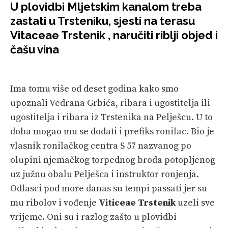
U plovidbi Mljetskim kanalom treba
PLOVIDBA
zastati u Trsteniku, sjesti na terasu
Vitaceae Trstenik , naručiti riblji objed i
SPIZA
čašu vina
VELIKE PRIČE
PRETPLATA
Ima tomu više od deset godina kako smo
upoznali Vedrana Grbića, ribara i ugostitelja ili
SHOP
ugostitelja i ribara iz Trstenika na Pelješcu. U to
doba mogao mu se dodati i prefiks ronilac. Bio je
vlasnik ronilačkog centra S 57 nazvanog po
olupini njemačkog torpednog broda potopljenog
uz južnu obalu Pelješca i instruktor ronjenja.
Odlasci pod more danas su tempi passati jer su
mu ribolov i vođenje
Viticeae Trstenik
uzeli sve
vrijeme. Oni su i razlog zašto u plovidbi