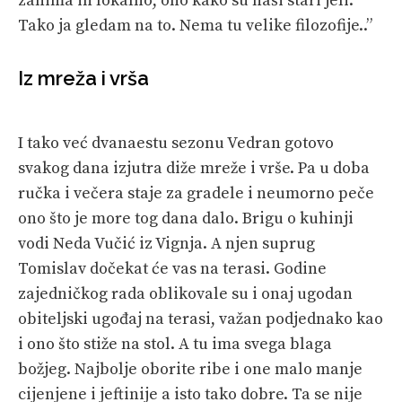
zanima ih lokalno, ono kako su naši stari jeli.
Tako ja gledam na to. Nema tu velike filozofije..”
Iz mreža i vrša
I tako već dvanaestu sezonu Vedran gotovo
svakog dana izjutra diže mreže i vrše. Pa u doba
ručka i večera staje za gradele i neumorno peče
ono što je more tog dana dalo. Brigu o kuhinji
vodi Neda Vučić iz Vignja. A njen suprug
Tomislav dočekat će vas na terasi. Godine
zajedničkog rada oblikovale su i onaj ugodan
obiteljski ugođaj na terasi, važan podjednako kao
i ono što stiže na stol. A tu ima svega blaga
božjeg. Najbolje oborite ribe i one malo manje
cijenjene i jeftinije a isto tako dobre. Ta se nije