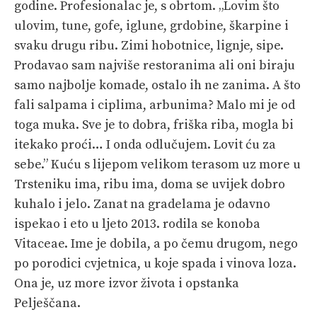
godine. Profesionalac je, s obrtom. „Lovim što
ulovim, tune, gofe, iglune, grdobine, škarpine i
svaku drugu ribu. Zimi hobotnice, lignje, sipe.
Prodavao sam najviše restoranima ali oni biraju
samo najbolje komade, ostalo ih ne zanima. A što
fali salpama i ciplima, arbunima? Malo mi je od
toga muka. Sve je to dobra, friška riba, mogla bi
itekako proći… I onda odlučujem. Lovit ću za
sebe.” Kuću s lijepom velikom terasom uz more u
Trsteniku ima, ribu ima, doma se uvijek dobro
kuhalo i jelo. Zanat na gradelama je odavno
ispekao i eto u ljeto 2013. rodila se konoba
Vitaceae. Ime je dobila, a po čemu drugom, nego
po porodici cvjetnica, u koje spada i vinova loza.
Ona je, uz more izvor života i opstanka
Pelješčana.