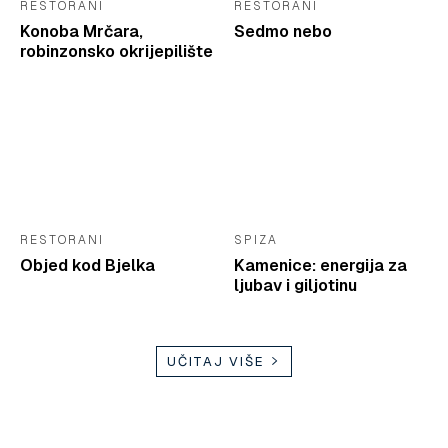
RESTORANI
RESTORANI
Konoba Mrčara,
Sedmo nebo
robinzonsko okrijepilište
RESTORANI
SPIZA
Objed kod Bjelka
Kamenice: energija za
ljubav i giljotinu
UČITAJ VIŠE