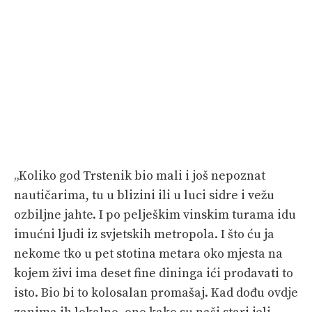
„Koliko god Trstenik bio mali i još nepoznat
nautičarima, tu u blizini ili u luci sidre i vežu
ozbiljne jahte. I po pelješkim vinskim turama idu
imućni ljudi iz svjetskih metropola. I što ću ja
nekome tko u pet stotina metara oko mjesta na
kojem živi ima deset fine dininga ići prodavati to
isto. Bio bi to kolosalan promašaj. Kad dođu ovdje