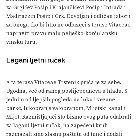
za Grgićev Pošip i Krajančićevi Pošip i Intrada i
Madirazzin Pošip i Grk. Dovoljan i odličan izbor i
za onoga tko bi htio ne odlazeći s terase Vitaceae
napraviti pravu malu pelješko-korčulansku
vinsku turu.
Lagani ljetni ručak
A ta terasa Vitaceae Trstenik priča je za sebe.
Ugodna, već od ranog poslijepodneva u hladu. S
jednim od ljepših pogleda na luku i vezane
barke, lukobran s valobranom, Mljetski kanal i
Mljet. Razmišljajući što bismo ovog puta odabrali
za lagani ljetni ručak, na zapečeni kruh
razmazali smo slasnu paštetu od tune i dodali