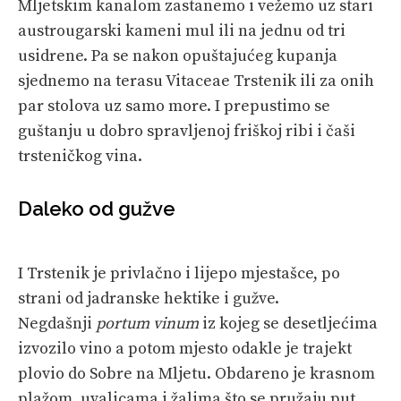
Mljetskim kanalom zastanemo i vežemo uz stari
austrougarski kameni mul ili na jednu od tri
usidrene. Pa se nakon opuštajućeg kupanja
sjednemo na terasu Vitaceae Trstenik ili za onih
par stolova uz samo more. I prepustimo se
guštanju u dobro spravljenoj friškoj ribi i čaši
trsteničkog vina.
Daleko od gužve
I Trstenik je privlačno i lijepo mjestašce, po
strani od jadranske hektike i gužve.
Negdašnji
portum vinum
iz kojeg se desetljećima
izvozilo vino a potom mjesto odakle je trajekt
plovio do Sobre na Mljetu. Obdareno je krasnom
plažom, uvalicama i žalima što se pružaju put