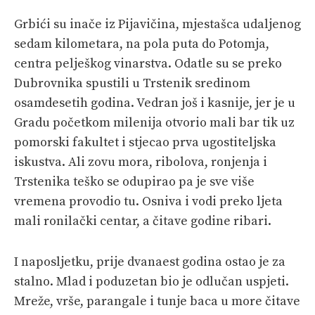
Grbići su inače iz Pijavičina, mjestašca udaljenog
sedam kilometara, na pola puta do Potomja,
centra pelješkog vinarstva. Odatle su se preko
Dubrovnika spustili u Trstenik sredinom
osamdesetih godina. Vedran još i kasnije, jer je u
Gradu početkom milenija otvorio mali bar tik uz
pomorski fakultet i stjecao prva ugostiteljska
iskustva. Ali zovu mora, ribolova, ronjenja i
Trstenika teško se odupirao pa je sve više
vremena provodio tu. Osniva i vodi preko ljeta
mali ronilački centar, a čitave godine ribari.
I naposljetku, prije dvanaest godina ostao je za
stalno. Mlad i poduzetan bio je odlučan uspjeti.
Mreže, vrše, parangale i tunje baca u more čitave