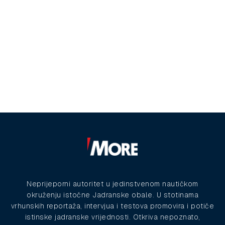
Neprijeporni autoritet u jedinstvenom nautičkom
okruženju istočne Jadranske obale. U stotinama
vrhunskih reportaža, intervjua i testova promovira i potiče
istinske jadranske vrijednosti. Otkriva nepoznato,