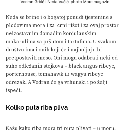
Vedran Grbić i Neda Vučić; photo More magazin
Neda se brine i o bogatoj ponudi tjestenine s
plodovima mora i za crni rižot i za ovaj prostor
neizostavnim domaćim korčulanskim
makarulima sa pršutom i tartufima. U svakom
društvu ima i onih koji će i najboljoj ribi
pretpostaviti meso. Oni mogu odabrati neki od
suho odležanih stejkova – black angus ribeye,
porterhouse, tomahawk ili wagyu ribeye
odrezak. A Vedran će ga vrhunski i po želji
ispeći.
Koliko puta riba pliva
Kažu kako riba mora tri puta plivati – u moru,