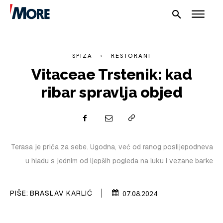
SPIZA
RESTORANI
Vitaceae Trstenik: kad
ribar spravlja objed
Terasa je priča za sebe. Ugodna, već od ranog poslijepodneva
u hladu s jednim od ljepših pogleda na luku i vezane barke
NAUTIKA
SPORT
PIŠE:
BRASLAV KARLIĆ
07.08.2024
PLOVILA