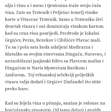
ulju i vinu a i meso i tjestenina traže svoju čašu
vina. Zato su Trstenik i Pelješac temelj vinske
karte u Vitaceae Trstenik. Samo u Trsteniku živi
desetak vinara i oni dominiraju vinskom kartom
kad su crna vina posrijedi. Predvode je lokalni
Grgićev, Pezin, Bezekov i Cibilićev Plavac mali.
Tu su i pola sata hoda udaljeni Madirazza i
Matuško sa svojim riservama Dingača. Naravno, i
nezaobilazni janjinski Edivo sa Plavcem malim i
Dingačem te Navis Mysterium Barikom i
Amforom. Toj vrhunskoj selekciji peljeških
vinara valja dodati i Grgićev Zinfandel što stiže
preko bare.
Kad su bijela vina u pitanju, snažan je oslonac na
korčulansko vinogorje. Od tamo dolazi i grožđe