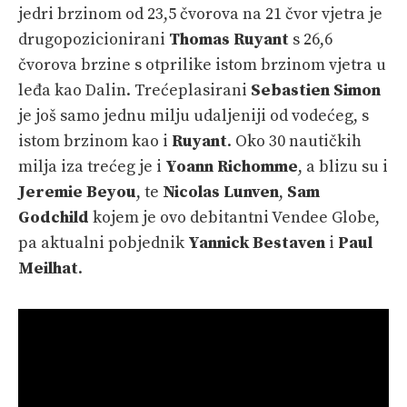
jedri brzinom od 23,5 čvorova na 21 čvor vjetra je
drugopozicionirani
Thomas Ruyant
s 26,6
čvorova brzine s otprilike istom brzinom vjetra u
leđa kao Dalin. Trećeplasirani
Sebastien Simon
je još samo jednu milju udaljeniji od vodećeg, s
istom brzinom kao i
Ruyant
. Oko 30 nautičkih
milja iza trećeg je i
Yoann Richomme
, a blizu su i
Jeremie Beyou
, te
Nicolas Lunven
,
Sam
Godchild
kojem je ovo debitantni Vendee Globe,
pa aktualni pobjednik
Yannick Bestaven
i
Paul
Meilhat
.