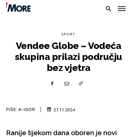
SPORT
Vendee Globe – Vodeća
skupina prilazi području
bez vjetra
NAUTIKA
SPORT
PLOVILA
PIŠE:
A-IGOR
27.11.2024
PLOVIDBA
SPIZA
Ranije tijekom dana oboren je novi