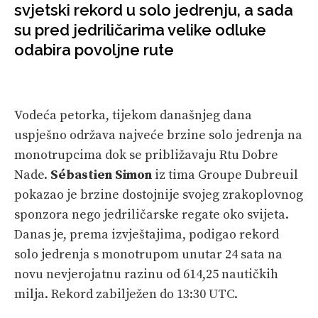
VELIKE PRIČE
svjetski rekord u solo jedrenju, a sada
su pred jedriličarima velike odluke
PRETPLATA
odabira povoljne rute
SHOP
Vodeća petorka, tijekom današnjeg dana
uspješno održava najveće brzine solo jedrenja na
monotrupcima dok se približavaju Rtu Dobre
Nade.
Sébastien Simon
iz tima Groupe Dubreuil
pokazao je brzine dostojnije svojeg zrakoplovnog
sponzora nego jedriličarske regate oko svijeta.
Danas je, prema izvještajima, podigao rekord
solo jedrenja s monotrupom unutar 24 sata na
novu nevjerojatnu razinu od 614,25 nautičkih
milja. Rekord zabilježen do 13:30 UTC.