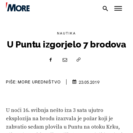
NAUTIKA
U Puntu izgorjelo 7 brodova
NAUTIKA
SPORT
PLOVILA
PIŠE:
MORE UREDNIŠTVO
23.05.2019
PLOVIDBA
SPIZA
U noći 16. svibnja nešto iza 3 sata ujutro
eksplozija na brodu izazvala je požar koji je
VELIKE PRIČE
zahvatio sedam plovila u Puntu na otoku Krku,