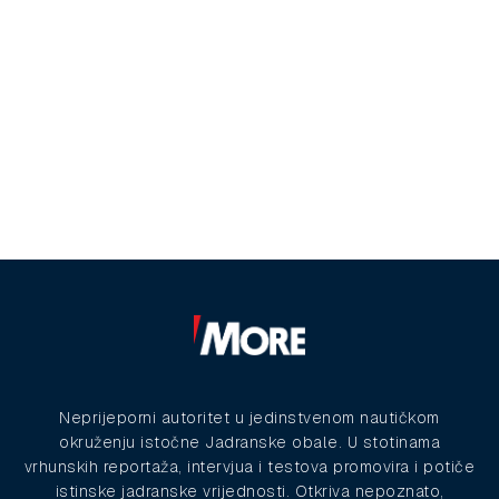
Neprijeporni autoritet u jedinstvenom nautičkom
okruženju istočne Jadranske obale. U stotinama
vrhunskih reportaža, intervjua i testova promovira i potiče
istinske jadranske vrijednosti. Otkriva nepoznato,