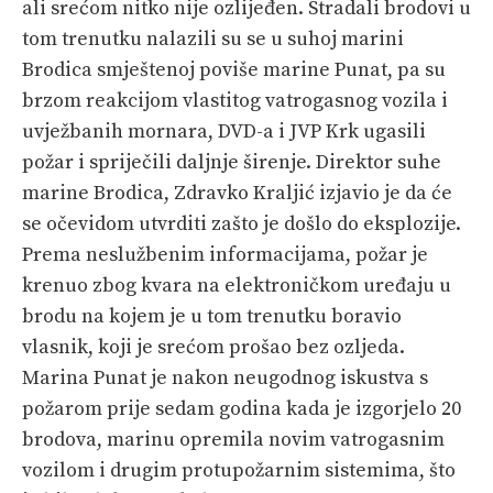
PRETPLATA
ali srećom nitko nije ozlijeđen. Stradali brodovi u
tom trenutku nalazili su se u suhoj marini
SHOP
Brodica smještenoj poviše marine Punat, pa su
brzom reakcijom vlastitog vatrogasnog vozila i
uvježbanih mornara, DVD-a i JVP Krk ugasili
požar i spriječili daljnje širenje. Direktor suhe
marine Brodica, Zdravko Kraljić izjavio je da će
se očevidom utvrditi zašto je došlo do eksplozije.
Prema neslužbenim informacijama, požar je
krenuo zbog kvara na elektroničkom uređaju u
brodu na kojem je u tom trenutku boravio
vlasnik, koji je srećom prošao bez ozljeda.
Marina Punat je nakon neugodnog iskustva s
požarom prije sedam godina kada je izgorjelo 20
brodova, marinu opremila novim vatrogasnim
vozilom i drugim protupožarnim sistemima, što