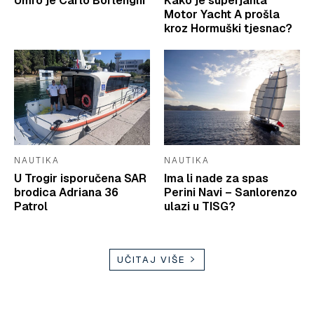
Umro je Carlo Borlenghi
Kako je superjahta
Motor Yacht A prošla
kroz Hormuški tjesnac?
NAUTIKA
NAUTIKA
U Trogir isporučena SAR
Ima li nade za spas
brodica Adriana 36
Perini Navi – Sanlorenzo
Patrol
ulazi u TISG?
UČITAJ VIŠE