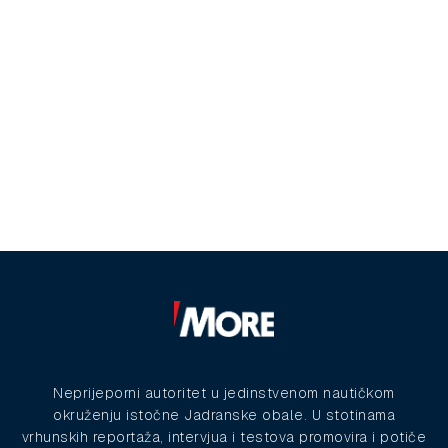
Neprijeporni autoritet u jedinstvenom nautičkom
okruženju istočne Jadranske obale. U stotinama
vrhunskih reportaža, intervjua i testova promovira i potiče