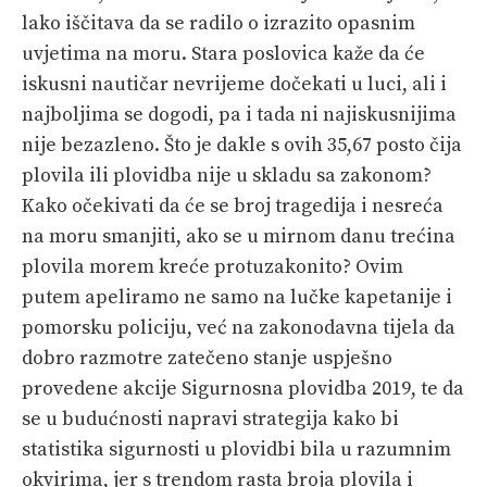
lako iščitava da se radilo o izrazito opasnim
uvjetima na moru. Stara poslovica kaže da će
iskusni nautičar nevrijeme dočekati u luci, ali i
najboljima se dogodi, pa i tada ni najiskusnijima
nije bezazleno. Što je dakle s ovih 35,67 posto čija
plovila ili plovidba nije u skladu sa zakonom?
Kako očekivati da će se broj tragedija i nesreća
na moru smanjiti, ako se u mirnom danu trećina
plovila morem kreće protuzakonito? Ovim
putem apeliramo ne samo na lučke kapetanije i
pomorsku policiju, već na zakonodavna tijela da
dobro razmotre zatečeno stanje uspješno
provedene akcije Sigurnosna plovidba 2019, te da
se u budućnosti napravi strategija kako bi
statistika sigurnosti u plovidbi bila u razumnim
okvirima, jer s trendom rasta broja plovila i