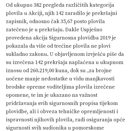
Od ukupno 382 pregleda različitih kategorija
plovila u Akciji, njih 142 zaradilo je prekršajni
zapisnik, odnosno čak 35,67 posto plovila
zatečeno je u prekršaju. Dakle Uspješno
provedena akcija Sigurnosna plovidba 2019 je
pokazala da više od trećine plovila ne plovi
sukladno zakonu. U objavljenom izvješću piše da
su izrečena 142 prekršaja naplaćena u ukupnom
iznosu od 260.219,00 kuna, dok su „za brojne
uočene manje nedostatke u vidu manjkavosti
brodske opreme voditeljima plovila izrečene
opomene, te im je ukazano na važnost
pridržavanja svih sigurnosnih propisa tijekom
plovidbe, ali i obveza tehničke opremljenosti i
ispravnosti njihovih plovila, radi osiguranja opće
sigurnosti svih sudionika u pomorskome