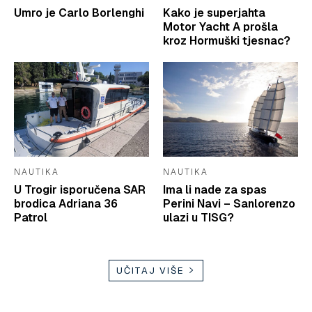
Umro je Carlo Borlenghi
Kako je superjahta
Motor Yacht A prošla
kroz Hormuški tjesnac?
NAUTIKA
NAUTIKA
U Trogir isporučena SAR
Ima li nade za spas
brodica Adriana 36
Perini Navi – Sanlorenzo
Patrol
ulazi u TISG?
UČITAJ VIŠE