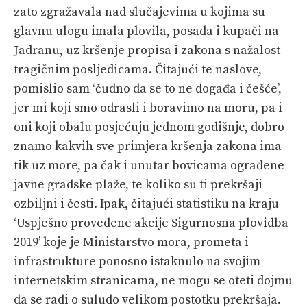
VELIKE PRIČE
zato zgražavala nad slučajevima u kojima su
glavnu ulogu imala plovila, posada i kupači na
PRETPLATA
Jadranu, uz kršenje propisa i zakona s nažalost
tragičnim posljedicama. Čitajući te naslove,
SHOP
pomislio sam ‘čudno da se to ne događa i češće’,
jer mi koji smo odrasli i boravimo na moru, pa i
oni koji obalu posjećuju jednom godišnje, dobro
znamo kakvih sve primjera kršenja zakona ima
tik uz more, pa čak i unutar bovicama ograđene
javne gradske plaže, te koliko su ti prekršaji
ozbiljni i česti. Ipak, čitajući statistiku na kraju
‘Uspješno provedene akcije Sigurnosna plovidba
2019’ koje je Ministarstvo mora, prometa i
infrastrukture ponosno istaknulo na svojim
internetskim stranicama, ne mogu se oteti dojmu
da se radi o suludo velikom postotku prekršaja.