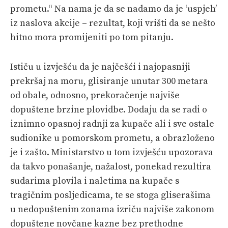
prometu.“ Na nama je da se nadamo da je ‘uspjeh’
iz naslova akcije – rezultat, koji vrišti da se nešto
hitno mora promijeniti po tom pitanju.
Ističu u izvješću da je najčešći i najopasniji
prekršaj na moru, glisiranje unutar 300 metara
od obale, odnosno, prekoračenje najviše
dopuštene brzine plovidbe. Dodaju da se radi o
iznimno opasnoj radnji za kupače ali i sve ostale
sudionike u pomorskom prometu, a obrazloženo
je i zašto. Ministarstvo u tom izvješću upozorava
da takvo ponašanje, nažalost, ponekad rezultira
sudarima plovila i naletima na kupače s
tragičnim posljedicama, te se stoga gliserašima
u nedopuštenim zonama izriču najviše zakonom
dopuštene novčane kazne bez prethodne