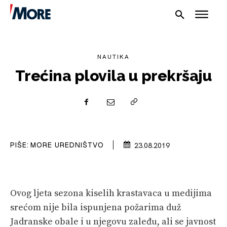
NAUTIKA
Trećina plovila u prekršaju
NAUTIKA
PIŠE:
MORE UREDNIŠTVO
23.08.2019
SPORT
PLOVILA
PLOVIDBA
Ovog ljeta sezona kiselih krastavaca u medijima
srećom nije bila ispunjena požarima duž
SPIZA
Jadranske obale i u njegovu zaleđu, ali se javnost