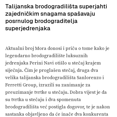
Talijanska brodogradilišta superjahti
PRETPLATA
zajedničkim snagama spašavaju
SHOP
posrnulog brodograditelja
superjedrenjaka
Aktualni broj Mora donosi i priču o tome kako je
legendarno brodogradilište luksuznih
jedrenjaka Perini Navi otišlo u stečaj krajem
siječnja. Čim je proglašen stečaj, druga dva
velika talijanska brodogradilišta Sanlorenzo i
Ferretti Group, izrazili su zanimanje za
preuzimanje tvrtke u stečaju. Dobra vijest je da
su tvrtka u stečaju i dva spomenuta
brodogradilišta već postigla dogovor, te je nakon
sastanka objavljeno da će inače dva konkurenta