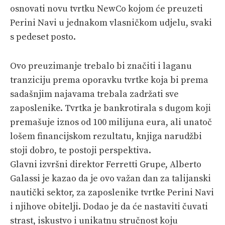
osnovati novu tvrtku NewCo kojom će preuzeti
Perini Navi u jednakom vlasničkom udjelu, svaki
s pedeset posto.
Ovo preuzimanje trebalo bi značiti i laganu
tranziciju prema oporavku tvrtke koja bi prema
sadašnjim najavama trebala zadržati sve
zaposlenike. Tvrtka je bankrotirala s dugom koji
premašuje iznos od 100 milijuna eura, ali unatoč
lošem financijskom rezultatu, knjiga narudžbi
stoji dobro, te postoji perspektiva.
Glavni izvršni direktor Ferretti Grupe, Alberto
Galassi je kazao da je ovo važan dan za talijanski
nautički sektor, za zaposlenike tvrtke Perini Navi
i njihove obitelji. Dodao je da će nastaviti čuvati
strast, iskustvo i unikatnu stručnost koju