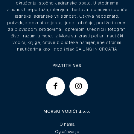
okruženju istočne Jadranske obale. U stotinama
vrhunskih reportaža, intervjua i testova promovira i potiče
istinske jadranske vrijednosti. Otkriva nepoznato,
potvrđuje poznata mjesta, ljude i običaje, podiže interes
za plovidbom, brodovima i opremom. Urednici i fotografi
žive i razumiju more. Iz Mora su izrasli peljari, nautički
vodiči, knjige, čitave biblioteke namijenjene stranim
nautičarima kao i godišnjak SAILING IN CROATIA
PRATITE NAS
MORSKI VODIČI d.o.o.
O nama
Oglašavanje