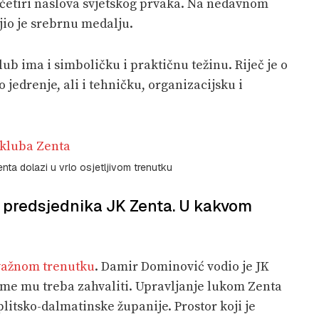
i četiri naslova svjetskog prvaka. Na nedavnom
io je srebrnu medalju.
ub ima i simboličku i praktičnu težinu. Riječ je o
jedrenje, ali i tehničku, organizacijsku i
ta dolazi u vrlo osjetljivom trenutku
a predsjednika JK Zenta. U kakvom
i važnom trenutku
. Damir Dominović vodio je JK
ome mu treba zahvaliti. Upravljanje lukom Zenta
itsko-dalmatinske županije. Prostor koji je