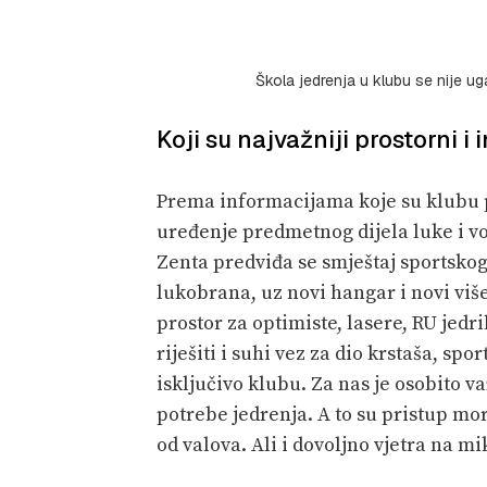
Škola jedrenja u klubu se nije u
Koji su najvažniji prostorni i
Prema informacijama koje su klubu pr
uređenje predmetnog dijela luke i vo
Zenta predviđa se smještaj sportsko
lukobrana, uz novi hangar i novi viš
prostor za optimiste, lasere, RU jedr
riješiti i suhi vez za dio krstaša, s
isključivo klubu. Za nas je osobito v
potrebe jedrenja. A to su pristup mo
od valova. Ali i dovoljno vjetra na mi