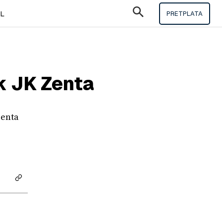
IL
PRETPLATA
k JK Zenta