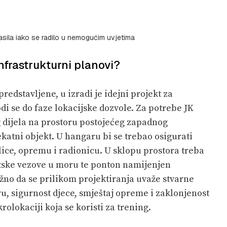
gasila iako se radilo u nemogućim uvjetima
 infrastrukturni planovi?
edstavljene, u izradi je idejni projekt za
di se do faze lokacijske dozvole. Za potrebe JK
g dijela na prostoru postojećeg zapadnog
ekatni objekt. U hangaru bi se trebao osigurati
ilice, opremu i radionicu. U sklopu prostora treba
portske vezove u moru te ponton namijenjen
ažno da se prilikom projektiranja uvaže stvarne
ru, sigurnost djece, smještaj opreme i zaklonjenost
krolokaciji koja se koristi za trening.