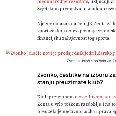
međunarodne
r
ezultate
, uključujuć
Svjetskom prvenstvu u Londonu osvoj
Njegov dolazak na čelo JK Zenta za kl
sportašu koji dobro poznaje vrhunsko 
financijsku zahtjevnost tog sporta.
Zvonko Jelačić na čelo JK Zen
Zvonko, čestitke na izboru z
stanju preuzimate klub?
Klub preuzimam
u osjetljivom, ali 
Zenta u vrlo teškom razdoblju i na t
preuzela je nedavno Lučka uprava Spl