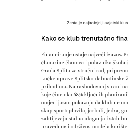
Zenta je najtrofejniji svjetski kl
Kako se klub trenutačno financ
Financiranje ostaje najveći izazov. 
članarine članova i polaznika škola 
Grada Splita za stručni rad, priprem
Lučke uprave Splitsko-dalmatinske ž
prihodima. Na rashodovnoj strani najv
koje čine oko 68% ključnih planiran
omjeri jasno pokazuju da klub ne mo
skup sport: plovila, jarboli, jedra, g
zahtijevaju stalna ulaganja i stabiln
pravednog i održivog modela korišten