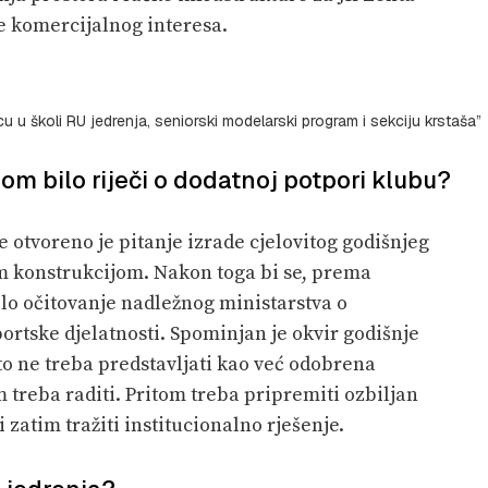
e komercijalnog interesa.
ecu u školi RU jedrenja, seniorski modelarski program i sekciju krstaša”
om bilo riječi o dodatnoj potpori klubu?
e otvoreno je pitanje izrade cjelovitog godišnjeg
m konstrukcijom. Nakon toga bi se, prema
ilo očitovanje nadležnog ministarstva o
rtske djelatnosti. Spominjan je okvir godišnje
 to ne treba predstavljati kao već odobrena
m treba raditi. Pritom treba pripremiti ozbiljan
 zatim tražiti institucionalno rješenje.