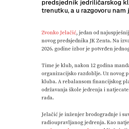
predsjednik jedriličarskog k
trenutku, a u razgovoru nam j
Zvonko Jelačić
, jedan od najuspješnij
novog predsjednika JK Zenta. Na izva
2026. godine izbor je potvrđen jedno
Time je klub, nakon 12 godina mand
organizacijsko razdoblje. Uz novog p
kluba. A rebalansom financijskog pla
održavanja škole jedrenja i natjecat
rada.
Jelačić je inženjer brodogradnje i su
radioupravljanog jedrenja. Kao natje