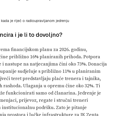
ub kada je riječ o radioupravljanom jedrenju
ira i je li to dovoljno?
Prema financijskom planu za 2026. godinu,
čine približno 16% planiranih prihoda. Potpora
e i nastupe na natjecanjima čini oko 73%. Donacija
upanije sudjeluje s približno 11% u planiranim
eći teret predstavljaju plaće trenera i tajnika,
ih rashoda. Ulaganja u opremu čine oko 32%. Ti
že funkcionirati samo od članarina. Jedrenje je
umenjaci, prijevoz, regate i stručni treneri
u institucionalnu podršku. Zato je pitanje
ja prostora i lučke infrastrukture za JK Zenta