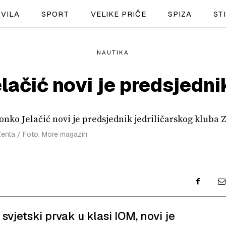
VILA
SPORT
VELIKE PRIČE
SPIZA
ST
NAUTIKA
NAUTIKA
lačić novi je predsjedni
SPORT
PLOVILA
PLOVIDBA
 Zenta / Foto: More magazin
SPIZA
VELIKE PRIČE
PRETPLATA
svjetski prvak u klasi IOM, novi je
SHOP