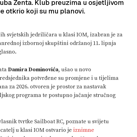
luba Zenta. Klub preuzima u osjetljivom
e otkrio koji su mu planovi.
ih svjetskih jedriličara u klasi IOM, izabran je za
nrednoj izbornoj skupštini održanoj 11. lipnja
glasno.
ata
Damira Dominovića
, ušao u novo
redsjednika potvrđene su promjene i u tijelima
na za 2026. otvoren je prostor za nastavak
eljskog programa te postupno jačanje stručnog
vlasnik tvrtke Sailboat RC, poznate u svijetu
catelj u klasi IOM ostvario je
iznimne