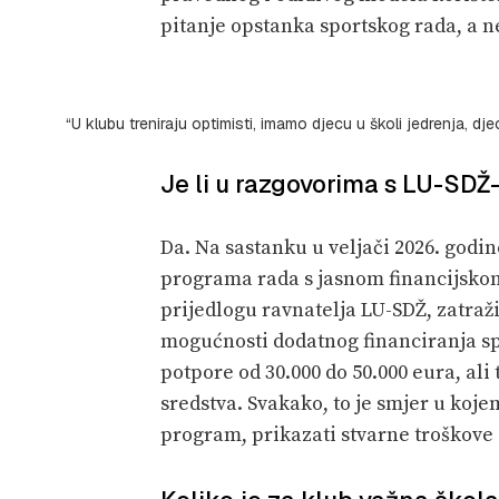
pitanje opstanka sportskog rada, a n
“U klubu treniraju optimisti, imamo djecu u školi jedrenja, dj
Je li u razgovorima s LU-SDŽ-
Da. Na sastanku u veljači 2026. godin
programa rada s jasnom financijsko
prijedlogu ravnatelja LU-SDŽ, zatraž
mogućnosti dodatnog financiranja spo
potpore od 30.000 do 50.000 eura, ali
sredstva. Svakako, to je smjer u koje
program, prikazati stvarne troškove i