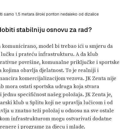
titi samo 1,5 metara široki ponton nedaleko od dizalice
dobiti stabilniju osnovu za rad?
da komunicirano, model bi trebao ići u smjeru da
lučku i prateću infrastrukturu. A da klub
erativne površine, komunalne priključke i sportske
kojima obavlja djelatnost. To je realniji i
financira komercijalizacijom vezova. JK Zenta nije
ub mora ostati sportska udruga koja stvara
 i jednu specifičnost našeg položaja. JK Zenta je,
arski klub u Splitu koji ne upravlja lučicom i od
vlja u znatno teži položaj u odnosu na sve ostale
učkom infrastrukturom mogu ostvarivati dodatne
trenere i programe za djecu i mlade.