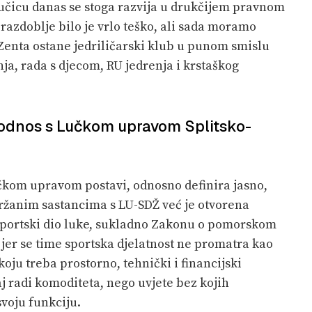
lučicu danas se stoga razvija u drukčijem pravnom
razdoblje bilo je vrlo teško, ali sada moramo
K Zenta ostane jedriličarski klub u punom smislu
nja, rada s djecom, RU jedrenja i krstaškog
 odnos s Lučkom upravom Splitsko-
učkom upravom postavi, odnosno definira jasno,
ržanim sastancima s LU-SDŽ već je otvorena
sportski dio luke, sukladno Zakonu o pomorskom
jer se time sportska djelatnost ne promatra kao
koju treba prostorno, tehnički i financijski
aj radi komoditeta, nego uvjete bez kojih
svoju funkciju.