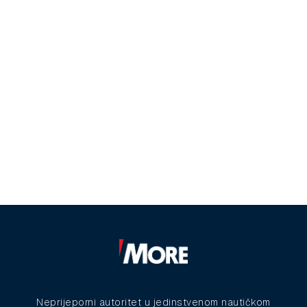
Neprijeporni autoritet u jedinstvenom nautičkom