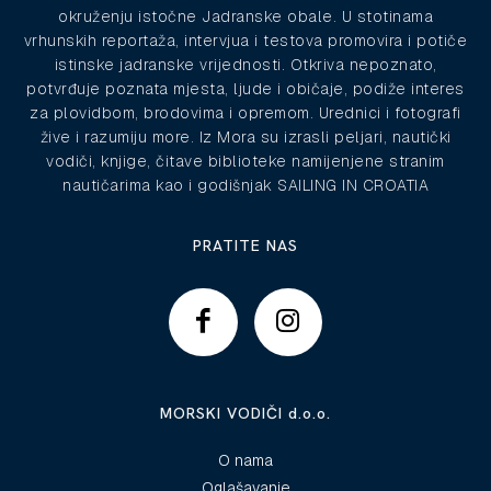
okruženju istočne Jadranske obale. U stotinama
vrhunskih reportaža, intervjua i testova promovira i potiče
istinske jadranske vrijednosti. Otkriva nepoznato,
potvrđuje poznata mjesta, ljude i običaje, podiže interes
za plovidbom, brodovima i opremom. Urednici i fotografi
žive i razumiju more. Iz Mora su izrasli peljari, nautički
vodiči, knjige, čitave biblioteke namijenjene stranim
nautičarima kao i godišnjak SAILING IN CROATIA
PRATITE NAS
MORSKI VODIČI d.o.o.
O nama
Oglašavanje