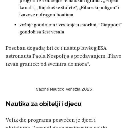
program za obitelji s tematskim igrama: „Prijeđi
kanal!“, „Kajakaške štafete“, „Ribarski poligon“ i
izazove u dragon boatima
vožnje gondolom i veslanje u caorlini, “Giupponi”
gondoli sa šest vesala
Poseban događaj bit će i nastup bivšeg ESA
astronauta Paola Nespolija s predavanjem „Plavo
izvan granice: od svemira do mora“.
Salone Nautico Venezia 2025
Nautika za obitelji i djecu
Velik dio programa posvećen je djeci i