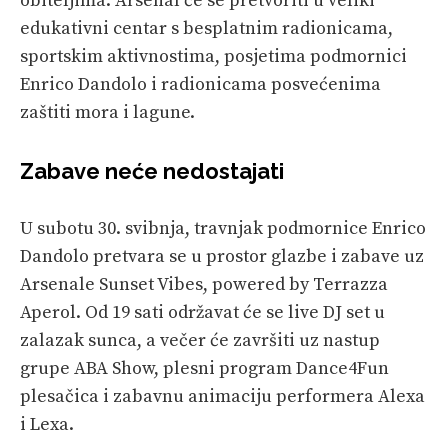
obiteljima. Arsenal će se pretvoriti u veliki
edukativni centar s besplatnim radionicama,
sportskim aktivnostima, posjetima podmornici
Enrico Dandolo i radionicama posvećenima
zaštiti mora i lagune.
Zabave neće nedostajati
U subotu 30. svibnja, travnjak podmornice Enrico
Dandolo pretvara se u prostor glazbe i zabave uz
Arsenale Sunset Vibes, powered by Terrazza
Aperol. Od 19 sati održavat će se live DJ set u
zalazak sunca, a večer će završiti uz nastup
grupe ABA Show, plesni program Dance4Fun
plesačica i zabavnu animaciju performera Alexa
i Lexa.