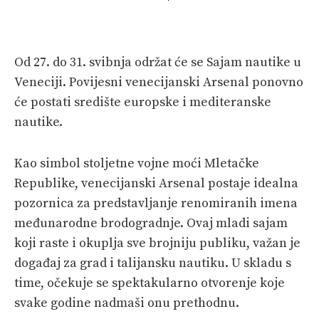
SPIZA
VELIKE PRIČE
Od 27. do 31. svibnja održat će se Sajam nautike u
PRETPLATA
Veneciji. Povijesni venecijanski Arsenal ponovno
SHOP
će postati središte europske i mediteranske
nautike.
Kao simbol stoljetne vojne moći Mletačke
Republike, venecijanski Arsenal postaje idealna
pozornica za predstavljanje renomiranih imena
međunarodne brodogradnje. Ovaj mladi sajam
koji raste i okuplja sve brojniju publiku, važan je
događaj za grad i talijansku nautiku. U skladu s
time, očekuje se spektakularno otvorenje koje
svake godine nadmaši onu prethodnu.