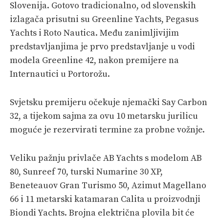
Slovenija. Gotovo tradicionalno, od slovenskih
izlagača prisutni su Greenline Yachts, Pegasus
Yachts i Roto Nautica. Među zanimljivijim
predstavljanjima je prvo predstavljanje u vodi
modela Greenline 42, nakon premijere na
Internautici u Portorožu.
Svjetsku premijeru očekuje njemački Say Carbon
32, a tijekom sajma za ovu 10 metarsku jurilicu
moguće je rezervirati termine za probne vožnje.
Veliku pažnju privlače AB Yachts s modelom AB
80, Sunreef 70, turski Numarine 30 XP,
Beneteauov Gran Turismo 50, Azimut Magellano
66 i 11 metarski katamaran Calita u proizvodnji
Biondi Yachts. Brojna električna plovila bit će