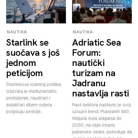
NAUTIKA
NAUTIKA
Starlink se
Adriatic Sea
suočava s još
Forum:
jednom
nautički
peticijom
turizam na
Jadranu
Starlinkova roaming politika
nastavlja rasti
izazvala je međunarodno
protivljenje, nautičari i
avijatičari diljem svijeta
Rast sektora nastavio je svoj
potpisuju peticije.
uzlazni trend. Planiranih 843
milijuna eura ulaganja do
2030. na obje strane
jadranske obale, potvrđuje da