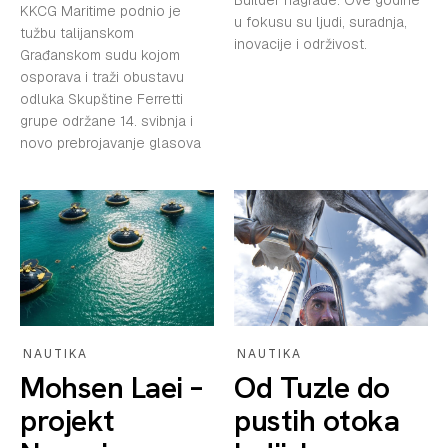
Builder nagrade. Ove godine
KKCG Maritime podnio je
u fokusu su ljudi, suradnja,
tužbu talijanskom
inovacije i održivost.
Građanskom sudu kojom
osporava i traži obustavu
odluka Skupštine Ferretti
grupe održane 14. svibnja i
novo prebrojavanje glasova
NAUTIKA
NAUTIKA
Mohsen Laei –
Od Tuzle do
projekt
pustih otoka