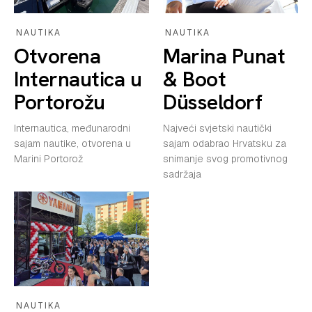
NAUTIKA
NAUTIKA
Otvorena
Marina Punat
Internautica u
& Boot
Portorožu
Düsseldorf
Internautica, međunarodni
Najveći svjetski nautički
sajam nautike, otvorena u
sajam odabrao Hrvatsku za
Marini Portorož
snimanje svog promotivnog
sadržaja
NAUTIKA