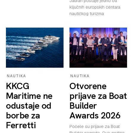
Jadran postaje jedno od
ključnih europskih centara
nautičkog turizma
NAUTIKA
NAUTIKA
KKCG
Otvorene
Maritime ne
prijave za Boat
odustaje od
Builder
borbe za
Awards 2026
Ferretti
Počele su prijave za Boat