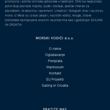
promovira i potiče istinske jadranske vrijednosti. Otkriva nepoznato,
potvrđuje poznata mjesta, ljude i običaje, podiže interes za
plovidbom, brodovima i opremom. Urednici i fotografi žive i razumiju
more. Iz Mora su izrasli peljari, nautički vodiči, knjige, čitave
biblioteke namijenjene stranim nautičarima kao i godišnjak SAILING
IN CROATIA
MORSKI VODIČI d.o.o.
O nama
Oglašavanje
Pretplata
Impressum
Kontakt
EU Projekti
Sailing in Croatia
PRATITE NAS