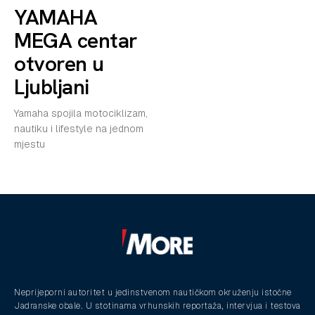
YAMAHA
MEGA centar
otvoren u
Ljubljani
Yamaha spojila motociklizam,
nautiku i lifestyle na jednom
mjestu
Neprijeporni autoritet u jedinstvenom nautičkom okruženju istočne
Jadranske obale. U stotinama vrhunskih reportaža, intervjua i testova