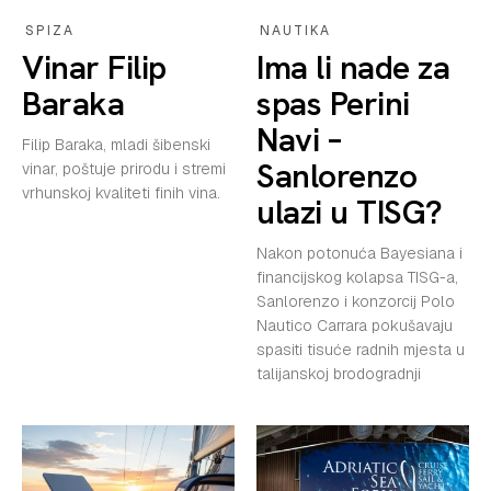
PRETPLATA
SPIZA
NAUTIKA
Vinar Filip
Ima li nade za
SHOP
Baraka
spas Perini
Navi –
Filip Baraka, mladi šibenski
Sanlorenzo
vinar, poštuje prirodu i stremi
vrhunskoj kvaliteti finih vina.
ulazi u TISG?
Nakon potonuća Bayesiana i
financijskog kolapsa TISG-a,
Sanlorenzo i konzorcij Polo
Nautico Carrara pokušavaju
spasiti tisuće radnih mjesta u
talijanskoj brodogradnji