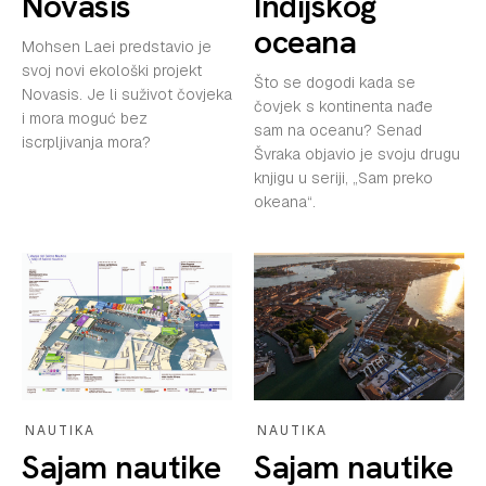
Novasis
Indijskog
oceana
Mohsen Laei predstavio je
svoj novi ekološki projekt
Što se dogodi kada se
Novasis. Je li suživot čovjeka
čovjek s kontinenta nađe
i mora moguć bez
sam na oceanu? Senad
iscrpljivanja mora?
Švraka objavio je svoju drugu
knjigu u seriji, „Sam preko
okeana“.
NAUTIKA
NAUTIKA
Sajam nautike
Sajam nautike