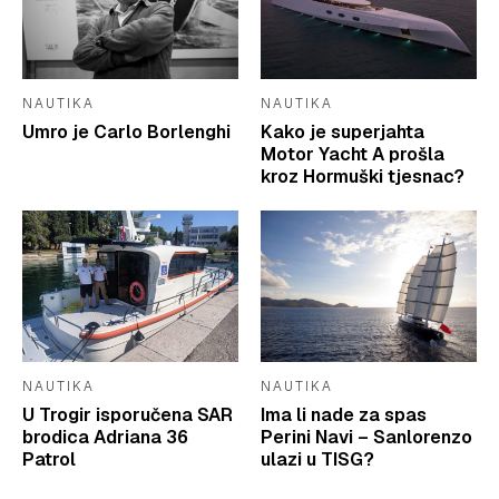
NAUTIKA
NAUTIKA
Umro je Carlo Borlenghi
Kako je superjahta
Motor Yacht A prošla
kroz Hormuški tjesnac?
NAUTIKA
NAUTIKA
U Trogir isporučena SAR
Ima li nade za spas
brodica Adriana 36
Perini Navi – Sanlorenzo
Patrol
ulazi u TISG?