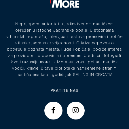
Neprijeporni autoritet u jedinstvenom nautičkom
okruženju istočne Jadranske obale. U stotinama
vrhunskih reportaža, intervjua i testova promovira i potiče
istinske jadranske vrijednosti. Otkriva nepoznato,
potvrđuje poznata mjesta, ljude i običaje, podiže interes
za plovidbom, brodovima i opremom. Urednici i fotografi
žive i razumiju more. Iz Mora su izrasli peljari, nautički
vodiči, knjige, čitave biblioteke namijenjene stranim
nautičarima kao i godišnjak SAILING IN CROATIA
PRATITE NAS