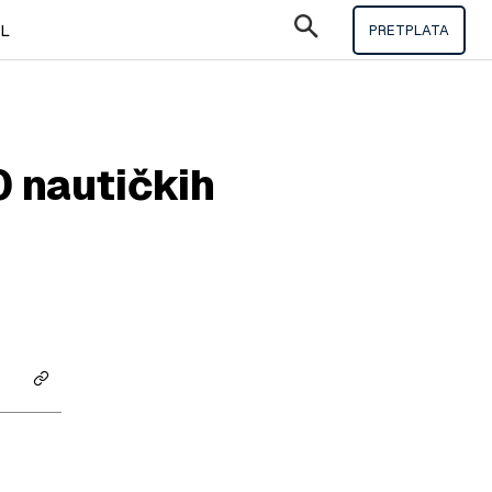
IL
PRETPLATA
0 nautičkih