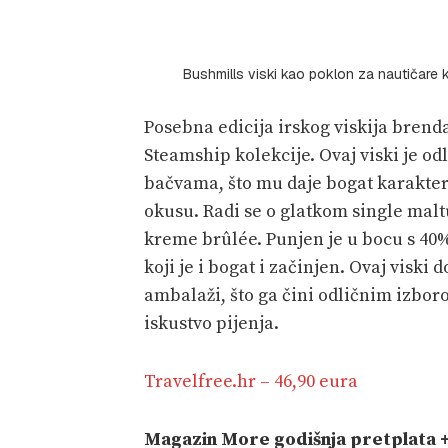
Bushmills viski kao poklon za nautičare 
Posebna edicija irskog viskija brenda
Steamship kolekcije. Ovaj viski je 
bačvama, što mu daje bogat karakter 
okusu. Radi se o glatkom single mal
kreme brûlée. Punjen je u bocu s 40%
koji je i bogat i začinjen. Ovaj viski
ambalaži, što ga čini odličnim izboro
iskustvo pijenja.
Travelfree.hr – 46,90 eura
Magazin More godišnja pretplata + 