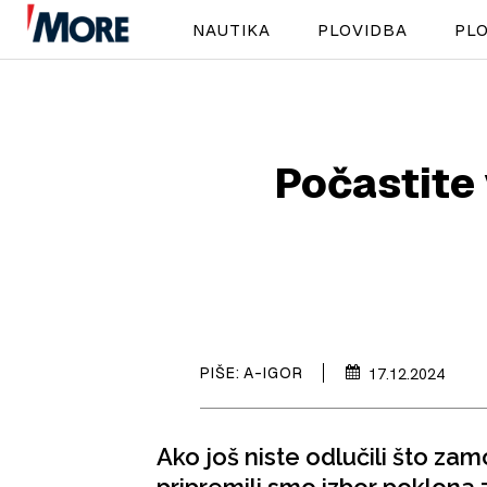
NAUTIKA
PLOVIDBA
PLO
Počastite 
PIŠE:
A-IGOR
17.12.2024
Ako još niste odlučili što zamo
pripremili smo izbor poklona za