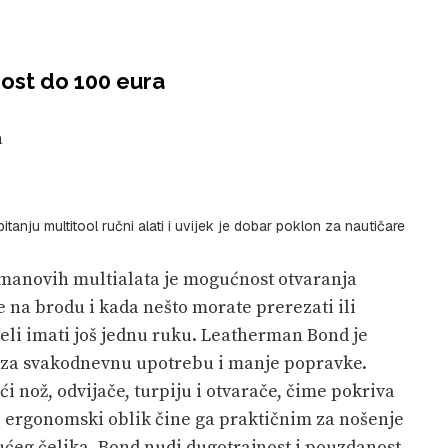
nost do 100 eura
a
anju multitool ručni alati i uvijek je dobar poklon za nautičare
rmanovih multialata je mogućnost otvaranja
 na brodu i kada nešto morate prerezati ili
ljeli imati još jednu ruku. Leatherman Bond je
an za svakodnevnu upotrebu i manje popravke.
ći nož, odvijače, turpiju i otvarače, čime pokriva
i ergonomski oblik čine ga praktičnim za nošenje
jućeg čelika, Bond nudi dugotrajnost i pouzdanost