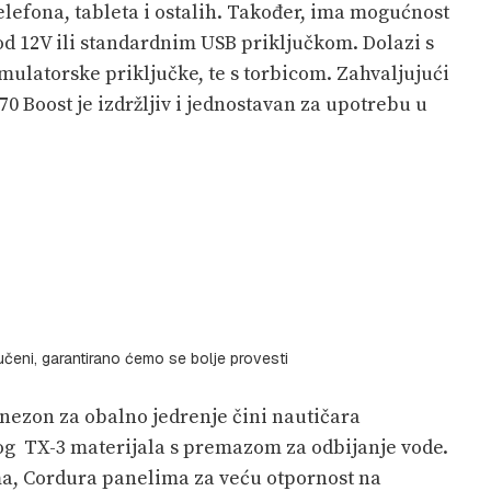
lefona, tableta i ostalih. Također, ima mogućnost
d 12V ili standardnim USB priključkom. Dolazi s
ulatorske priključke, te s torbicom. Zahvaljujući
 Boost je izdržljiv i jednostavan za upotrebu u
eni, garantirano ćemo se bolje provesti
nezon za obalno jedrenje čini nautičara
nog TX-3 materijala s premazom za odbijanje vode.
ma, Cordura panelima za veću otpornost na