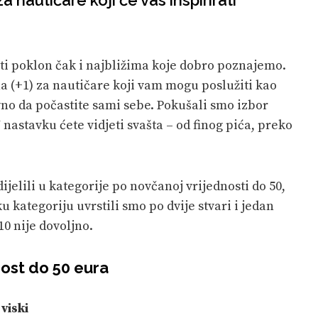
ti poklon čak i najbližima koje dobro poznajemo.
na (+1) za nautičare koji vam mogu poslužiti kao
avno da počastite sami sebe. Pokušali smo izbor
nastavku ćete vidjeti svašta – od finog pića, preko
ijelili u kategorije po novčanoj vrijednosti do 50,
ku kategoriju uvrstili smo po dvije stvari i jedan
0 nije dovoljno.
nost do 50 eura
viski