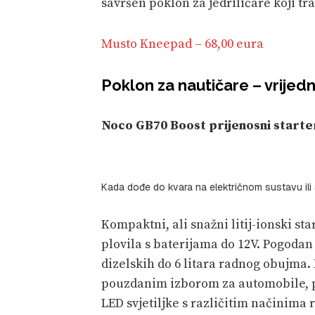
savršen poklon za jedriličare koji tr
Musto Kneepad – 68,00 eura
Poklon za nautičare – vrijed
Noco GB70 Boost prijenosni starte
Kada dođe do kvara na električnom sustavu ili 
Kompaktni, ali snažni litij-ionski st
plovila s baterijama do 12V. Pogodan 
dizelskih do 6 litara radnog obujma. 
pouzdanim izborom za automobile, pl
LED svjetiljke s različitim načinima r