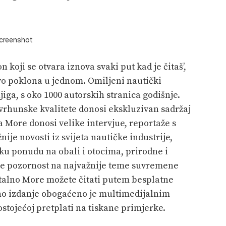
creenshot
 koji se otvara iznova svaki put kad je čitaš’,
vo poklona u jednom. Omiljeni nautički
iga, s oko 1000 autorskih stranica godišnje.
s vrhunske kvalitete donosi ekskluzivan sadržaj
a More donosi velike intervjue, reportaže s
ije novosti iz svijeta nautičke industrije,
u ponudu na obali i otocima, prirodne i
eće pozornost na najvažnije teme suvremene
italno More možete čitati putem besplatne
alno izdanje obogaćeno je multimedijalnim
ostojećoj pretplati na tiskane primjerke.