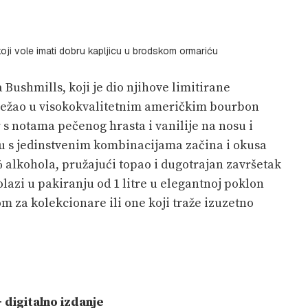
koji vole imati dobru kapljicu u brodskom ormariću
 Bushmills, koji je dio njihove limitirane
odležao u visokokvalitetnim američkim bourbon
s notama pečenog hrasta i vanilije na nosu i
tu s jedinstvenim kombinacijama začina i okusa
 alkohola, pružajući topao i dugotrajan završetak
 dolazi u pakiranju od 1 litre u elegantnoj poklon
m za kolekcionare ili one koji traže izuzetno
digitalno izdanje