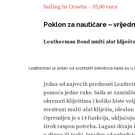
Sailing In Croatia – 35,00 eura
Poklon za nautičare – vrijed
Leatherman Bond multi alat kliješt
Leatherman je jedan od svjetskih brendova kada su u pit
Jedna od najvećih prednosti Leathe
pomoću jedne ruke. Sada se zamislite
okrenuti kliještima i koliko biste vo
svestrani multi-alat kliješta, ideal
Opremljen je s 14 funkcija, uključuju
širok raspon potreba. Lagani dizajn 
u džepu ili torbi. Izrađen od nehrđa