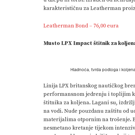
karakterističnu za Leatherman proi
Leatherman Bond – 76,00 eura
Musto LPX Impact štitnik za koljen
Hladnoća, tvrda podloga i koljen
Linija LPX britanskog nautičkog br
performansnom jedrenju i toplijim k
štitnika za koljena. Lagani su, izdržl
na vodi. Nude pouzdanu zaštitu od u
materijalima otpornim na trošenje. 
nesmetano kretanje tijekom intenzivn