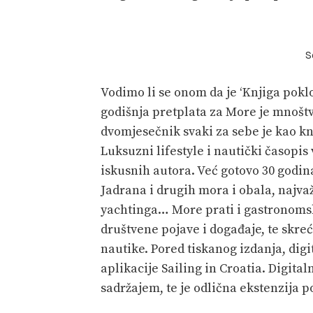
S
Vodimo li se onom da je ‘Knjiga poklon
godišnja pretplata za More je mnošt
dvomjesečnik svaki za sebe je kao knj
Luksuzni lifestyle i nautički časopi
iskusnih autora. Već gotovo 30 godin
Jadrana i drugih mora i obala, najvažn
yachtinga… More prati i gastronomsk
društvene pojave i događaje, te skr
nautike. Pored tiskanog izdanja, dig
aplikacije Sailing in Croatia. Digit
sadržajem, te je odlična ekstenzija p