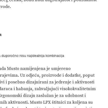
zvode.
a
a dugoročno nisu najidealnija kombinacija
enda Musto namijenjena je umjereno
rajevima. Uz odjeću, proizvode i dodatke, poput
jivi i posebno dizajnirani za jedrenje i aktivnosti
daraca i habanja, zahvaljujući visokokvalitetnim
Ergonomski dizajn zaslužan je za udobnost i
ih aktivnosti. Musto LPX štitnici za koljena su