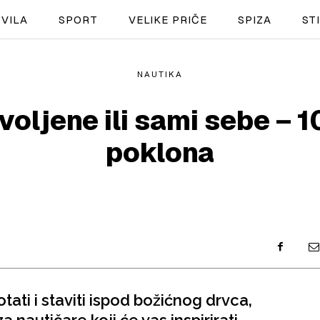
VILA
SPORT
VELIKE PRIČE
SPIZA
ST
NAUTIKA
NAUTIKA
voljene ili sami sebe – 1
SPORT
poklona
PLOVILA
PLOVIDBA
SPIZA
VELIKE PRIČE
PRETPLATA
tati i staviti ispod božićnog drvca,
SHOP
 nautičare koji će vas inspirirati