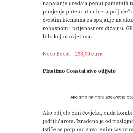
napajanje uređaja poput pametnih te
punjenja putem utičnice „upaljače“ o
čvrstim klemama za spajanje na akum
robusnom i prijenosnom dizajnu, GB70
bilo kojim uvjetima.
Noco Boost – 253,00 eura
Plastimo Coastal sivo odijelo
Ako smo na moru adekvatno obuč
Ako odijelo čini čovjeka, onda kombi
jedriličarom. Izrađeno je od trosloj
Ističe se potpuno zavarenim šavovi