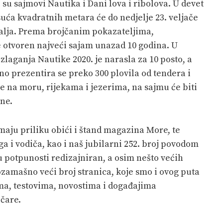
u sajmovi Nautika i Dani lova i ribolova. U devet
uća kvadratnih metara će do nedjelje 23. veljače
malja. Prema brojčanim pokazateljima,
je otvoren najveći sajam unazad 10 godina. U
zlaganja Nautike 2020. je narasla za 10 posto, a
sno prezentira se preko 300 plovila od tendera i
e na moru, rijekama i jezerima, na sajmu će biti
ine.
imaju priliku obići i štand magazina More, te
a i vodiča, kao i naš jubilarni 252. broj povodom
 u potpunosti redizajniran, a osim nešto većih
ozamašno veći broj stranica, koje smo i ovog puta
ma, testovima, novostima i događajima
čare.