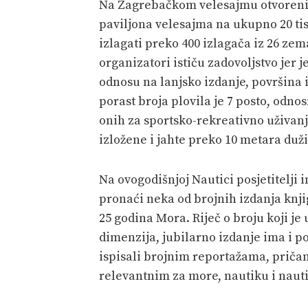
Na Zagrebačkom velesajmu otvoreni s
paviljona velesajma na ukupno 20 tis
izlagati preko 400 izlagača iz 26 ze
organizatori ističu zadovoljstvo jer 
odnosu na lanjsko izdanje, površina i
porast broja plovila je 7 posto, odno
onih za sportsko-rekreativno uživanj
izložene i jahte preko 10 metara duž
Na ovogodišnjoj Nautici posjetitelji 
pronaći neka od brojnih izdanja knjig
25 godina Mora. Riječ o broju koji je
dimenzija, jubilarno izdanje ima i p
ispisali brojnim reportažama, priča
relevantnim za more, nautiku i nauti