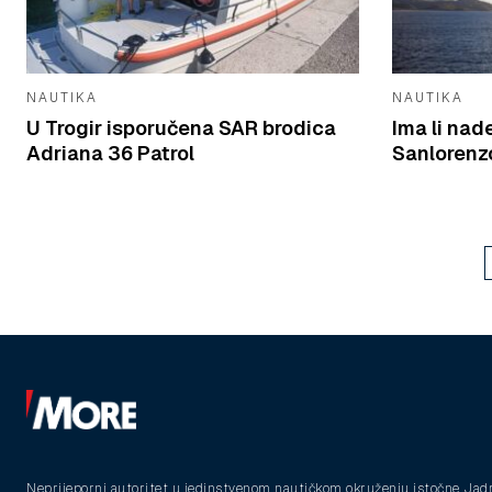
NAUTIKA
NAUTIKA
U Trogir isporučena SAR brodica
Ima li nad
Adriana 36 Patrol
Sanlorenzo
Neprijeporni autoritet u jedinstvenom nautičkom okruženju istočne Jad