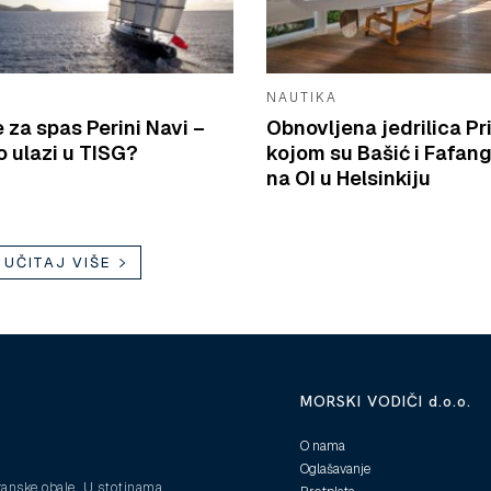
NAUTIKA
e za spas Perini Navi –
Obnovljena jedrilica Pr
 ulazi u TISG?
kojom su Bašić i Fafang
na OI u Helsinkiju
UČITAJ VIŠE
MORSKI VODIČI d.o.o.
O nama
Oglašavanje
ranske obale. U stotinama