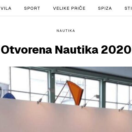
VILA
SPORT
VELIKE PRIČE
SPIZA
ST
NAUTIKA
NAUTIKA
Otvorena Nautika 2020
SPORT
PLOVILA
PLOVIDBA
SPIZA
VELIKE PRIČE
PRETPLATA
SHOP