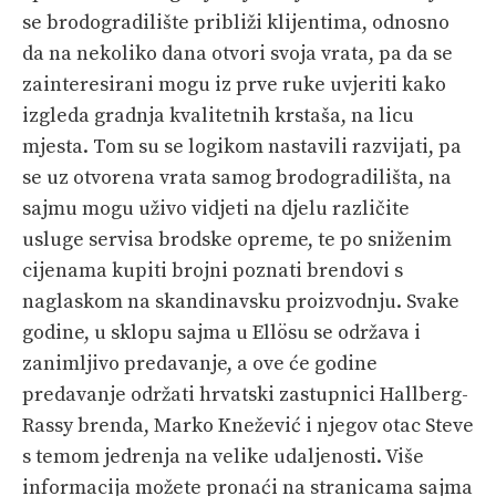
se brodogradilište približi klijentima, odnosno
da na nekoliko dana otvori svoja vrata, pa da se
zainteresirani mogu iz prve ruke uvjeriti kako
izgleda gradnja kvalitetnih krstaša, na licu
mjesta. Tom su se logikom nastavili razvijati, pa
se uz otvorena vrata samog brodogradilišta, na
sajmu mogu uživo vidjeti na djelu različite
usluge servisa brodske opreme, te po sniženim
cijenama kupiti brojni poznati brendovi s
naglaskom na skandinavsku proizvodnju. Svake
godine, u sklopu sajma u Ellösu se održava i
zanimljivo predavanje, a ove će godine
predavanje održati hrvatski zastupnici Hallberg-
Rassy brenda, Marko Knežević i njegov otac Steve
s temom jedrenja na velike udaljenosti. Više
informacija možete pronaći na stranicama sajma