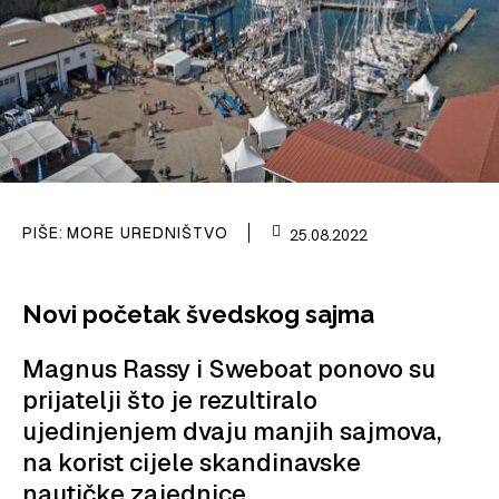
PIŠE:
MORE UREDNIŠTVO
25.08.2022
Novi početak švedskog sajma
Magnus Rassy i Sweboat ponovo su
prijatelji što je rezultiralo
ujedinjenjem dvaju manjih sajmova,
na korist cijele skandinavske
nautičke zajednice