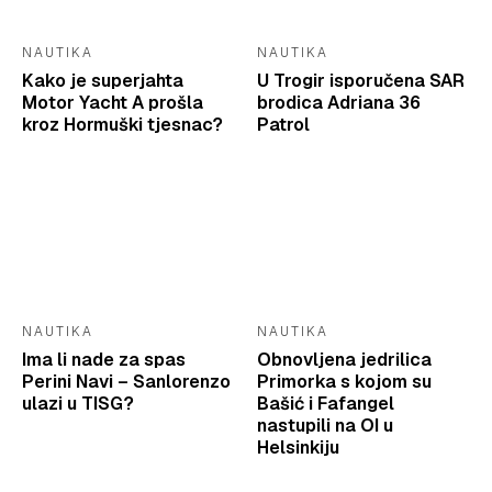
NAUTIKA
NAUTIKA
Kako je superjahta
U Trogir isporučena SAR
Motor Yacht A prošla
brodica Adriana 36
kroz Hormuški tjesnac?
Patrol
NAUTIKA
NAUTIKA
Ima li nade za spas
Obnovljena jedrilica
Perini Navi – Sanlorenzo
Primorka s kojom su
ulazi u TISG?
Bašić i Fafangel
nastupili na OI u
Helsinkiju