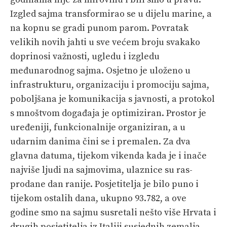
Izgled sajma transformirao se u dijelu marine, a
na kopnu se gradi punom parom. Povratak
velikih novih jahti u sve većem broju svakako
doprinosi važnosti, ugledu i izgledu
međunarodnog sajma. Osjetno je uloženo u
infrastrukturu, organizaciju i promociju sajma,
poboljšana je komunikacija s javnosti, a protokol
s mnoštvom događaja je optimiziran. Prostor je
uređeniji, funkcionalnije organiziran, a u
udarnim danima čini se i premalen. Za dva
glavna datuma, tijekom vikenda kada je i inače
najviše ljudi na sajmovima, ulaznice su ras-
prodane dan ranije. Posjetitelja je bilo puno i
tijekom ostalih dana, ukupno 93.782, a ove
godine smo na sajmu susretali nešto više Hrvata i
drugih posjetitelja iz Italiji susjednih zemalja.