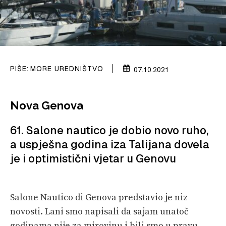
VELIKE PRIČE
PRETPLATA
SHOP
PIŠE:
MORE UREDNIŠTVO
07.10.2021
Nova Genova
61. Salone nautico je dobio novo ruho,
a uspješna godina iza Talijana dovela
je i optimistični vjetar u Genovu
Salone Nautico di Genova predstavio je niz
novosti. Lani smo napisali da sajam unatoč
godinama nije za mirovinu i bili smo u pravu.