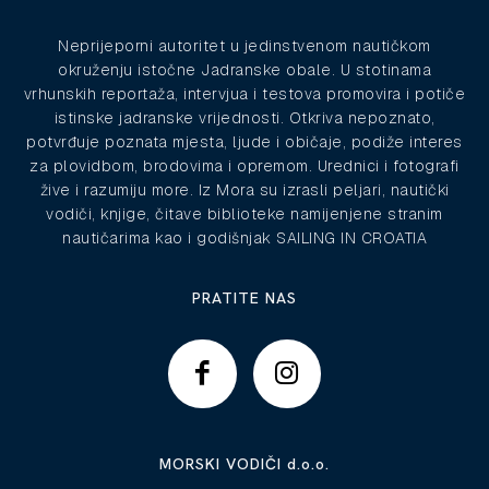
Neprijeporni autoritet u jedinstvenom nautičkom
okruženju istočne Jadranske obale. U stotinama
vrhunskih reportaža, intervjua i testova promovira i potiče
istinske jadranske vrijednosti. Otkriva nepoznato,
potvrđuje poznata mjesta, ljude i običaje, podiže interes
za plovidbom, brodovima i opremom. Urednici i fotografi
žive i razumiju more. Iz Mora su izrasli peljari, nautički
vodiči, knjige, čitave biblioteke namijenjene stranim
nautičarima kao i godišnjak SAILING IN CROATIA
PRATITE NAS
MORSKI VODIČI d.o.o.