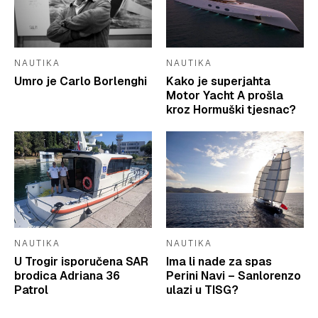
NAUTIKA
NAUTIKA
Umro je Carlo Borlenghi
Kako je superjahta
Motor Yacht A prošla
kroz Hormuški tjesnac?
NAUTIKA
NAUTIKA
U Trogir isporučena SAR
Ima li nade za spas
brodica Adriana 36
Perini Navi – Sanlorenzo
Patrol
ulazi u TISG?