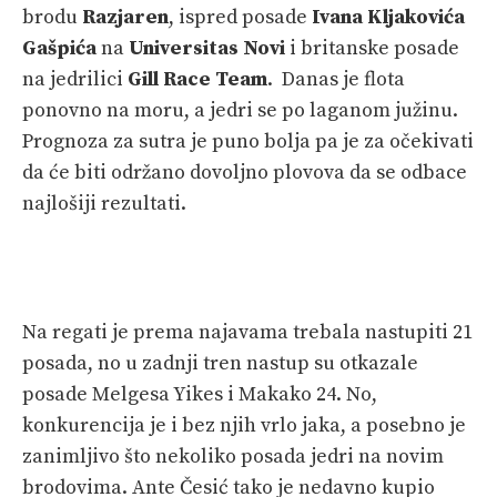
brodu
Razjaren
, ispred posade
Ivana Kljakovića
Gašpića
na
Universitas Novi
i britanske posade
na jedrilici
Gill Race Team
. Danas je flota
ponovno na moru, a jedri se po laganom južinu.
Prognoza za sutra je puno bolja pa je za očekivati
da će biti održano dovoljno plovova da se odbace
najlošiji rezultati.
Na regati je prema najavama trebala nastupiti 21
posada, no u zadnji tren nastup su otkazale
posade Melgesa Yikes i Makako 24. No,
konkurencija je i bez njih vrlo jaka, a posebno je
zanimljivo što nekoliko posada jedri na novim
brodovima. Ante Česić tako je nedavno kupio