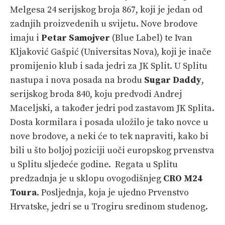
Melgesa 24 serijskog broja 867, koji je jedan od
zadnjih proizvedenih u svijetu. Nove brodove
imaju i
Petar Samojver
(Blue Label) te Ivan
Kljaković Gašpić (Universitas Nova), koji je inače
promijenio klub i sada jedri za JK Split. U Splitu
nastupa i nova posada na brodu
Sugar Daddy
,
serijskog broda 840, koju predvodi Andrej
Maceljski, a također jedri pod zastavom JK Splita.
Dosta kormilara i posada uložilo je tako novce u
nove brodove, a neki će to tek napraviti, kako bi
bili u što boljoj poziciji uoči europskog prvenstva
u Splitu sljedeće godine. Regata u Splitu
predzadnja je u sklopu ovogodišnjeg
CRO M24
Toura
. Posljednja, koja je ujedno Prvenstvo
Hrvatske, jedri se u Trogiru sredinom studenog.