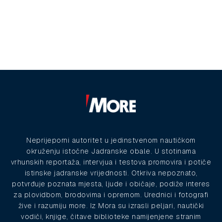
Neprijeporni autoritet u jedinstvenom nautičkom
okruženju istočne Jadranske obale. U stotinama
vrhunskih reportaža, intervjua i testova promovira i potiče
istinske jadranske vrijednosti. Otkriva nepoznato,
potvrđuje poznata mjesta, ljude i običaje, podiže interes
za plovidbom, brodovima i opremom. Urednici i fotografi
žive i razumiju more. Iz Mora su izrasli peljari, nautički
vodiči, knjige, čitave biblioteke namijenjene stranim