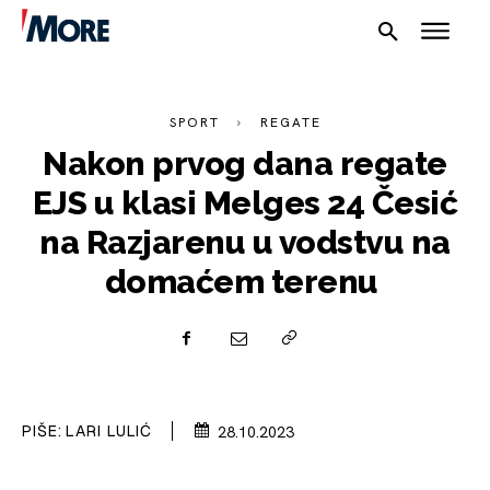
SPORT
REGATE
Nakon prvog dana regate
EJS u klasi Melges 24 Česić
NAUTIKA
na Razjarenu u vodstvu na
domaćem terenu
SPORT
PLOVILA
PLOVIDBA
SPIZA
PIŠE:
LARI LULIĆ
28.10.2023
VELIKE PRIČE