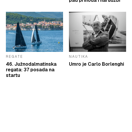
pad prihoda i narudžbi
REGATE
NAUTIKA
46. Južnodalmatinska
Umro je Carlo Borlenghi
regata: 37 posada na
startu