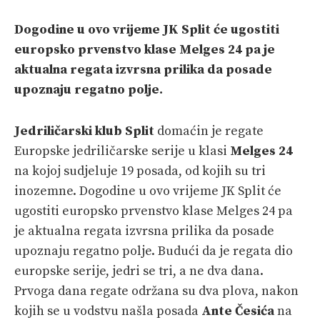
PRETPLATA
Dogodine u ovo vrijeme JK Split će ugostiti
SHOP
europsko prvenstvo klase Melges 24 pa je
aktualna regata izvrsna prilika da posade
upoznaju regatno polje.
Jedriličarski klub Split
domaćin je regate
Europske jedriličarske serije u klasi
Melges 24
na kojoj sudjeluje 19 posada, od kojih su tri
inozemne. Dogodine u ovo vrijeme JK Split će
ugostiti europsko prvenstvo klase Melges 24 pa
je aktualna regata izvrsna prilika da posade
upoznaju regatno polje. Budući da je regata dio
europske serije, jedri se tri, a ne dva dana.
Prvoga dana regate održana su dva plova, nakon
kojih se u vodstvu našla posada
Ante Česića
na