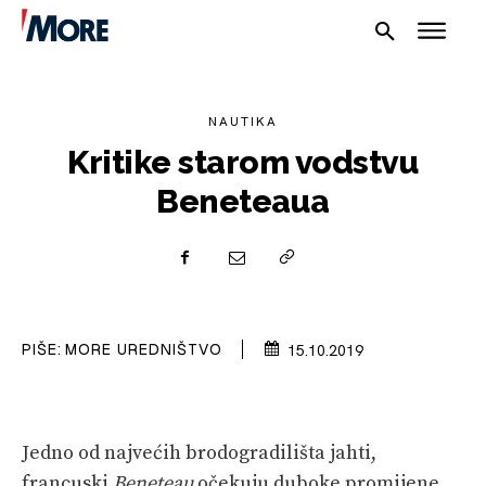
NAUTIKA
Kritike starom vodstvu
Beneteaua
NAUTIKA
SPORT
PLOVILA
PIŠE:
MORE UREDNIŠTVO
15.10.2019
PLOVIDBA
SPIZA
Jedno od najvećih brodogradilišta jahti,
VELIKE PRIČE
francuski
Beneteau
očekuju duboke promijene.