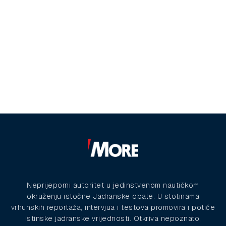
Neprijeporni autoritet u jedinstvenom nautičkom
okruženju istočne Jadranske obale. U stotinama
vrhunskih reportaža, intervjua i testova promovira i potiče
istinske jadranske vrijednosti. Otkriva nepoznato,