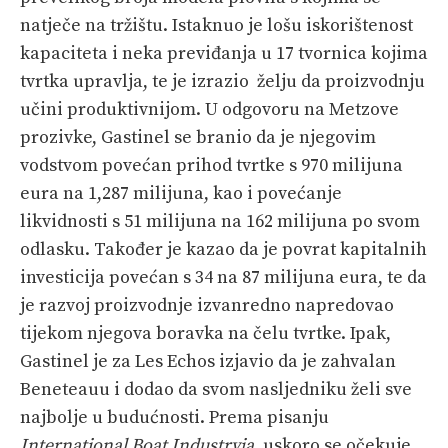
natječe na tržištu. Istaknuo je lošu iskorištenost
kapaciteta i neka previđanja u 17 tvornica kojima
tvrtka upravlja, te je izrazio želju da proizvodnju
učini produktivnijom. U odgovoru na Metzove
prozivke, Gastinel se branio da je njegovim
vodstvom povećan prihod tvrtke s 970 milijuna
eura na 1,287 milijuna, kao i povećanje
likvidnosti s 51 milijuna na 162 milijuna po svom
odlasku. Također je kazao da je povrat kapitalnih
investicija povećan s 34 na 87 milijuna eura, te da
je razvoj proizvodnje izvanredno napredovao
tijekom njegova boravka na čelu tvrtke. Ipak,
Gastinel je za Les Echos izjavio da je zahvalan
Beneteauu i dodao da svom nasljedniku želi sve
najbolje u budućnosti. Prema pisanju
International Boat Industryja
, uskoro se očekuje