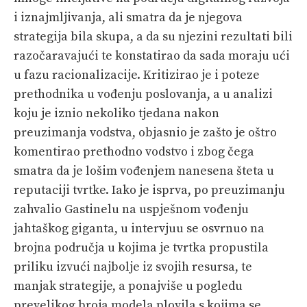
i iznajmljivanja, ali smatra da je njegova
strategija bila skupa, a da su njezini rezultati bili
razočaravajući te konstatirao da sada moraju ući
u fazu racionalizacije. Kritizirao je i poteze
prethodnika u vođenju poslovanja, a u analizi
koju je iznio nekoliko tjedana nakon
preuzimanja vodstva, objasnio je zašto je oštro
komentirao prethodno vodstvo i zbog čega
smatra da je lošim vođenjem nanesena šteta u
reputaciji tvrtke. Iako je isprva, po preuzimanju
zahvalio Gastinelu na uspješnom vođenju
jahtaškog giganta, u intervjuu se osvrnuo na
brojna područja u kojima je tvrtka propustila
priliku izvući najbolje iz svojih resursa, te
manjak strategije, a ponajviše u pogledu
prevelikog broja modela plovila s kojima se