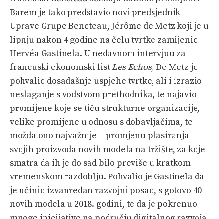
Barem je tako predstavio novi predsjednik
PRETPLATA
Uprave Grupe Beneteau, Jérôme de Metz koji je u
SHOP
lipnju nakon 4 godine na čelu tvrtke zamijenio
Hervéa Gastinela. U nedavnom intervjuu za
francuski ekonomski list
Les Echos,
De Metz je
pohvalio dosadašnje uspjehe tvrtke, ali i izrazio
neslaganje s vodstvom prethodnika, te najavio
promijene koje se tiču strukturne organizacije,
velike promijene u odnosu s dobavljačima, te
možda ono najvažnije – promjenu plasiranja
svojih proizvoda novih modela na tržište, za koje
smatra da ih je do sad bilo previše u kratkom
vremenskom razdoblju. Pohvalio je Gastinela da
je učinio izvanredan razvojni posao, s gotovo 40
novih modela u 2018. godini, te da je pokrenuo
mnoge inicijative na području digitalnog razvoja