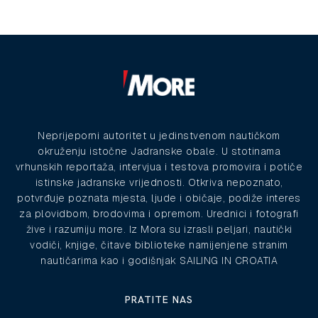
Neprijeporni autoritet u jedinstvenom nautičkom
okruženju istočne Jadranske obale. U stotinama
vrhunskih reportaža, intervjua i testova promovira i potiče
istinske jadranske vrijednosti. Otkriva nepoznato,
potvrđuje poznata mjesta, ljude i običaje, podiže interes
za plovidbom, brodovima i opremom. Urednici i fotografi
žive i razumiju more. Iz Mora su izrasli peljari, nautički
vodiči, knjige, čitave biblioteke namijenjene stranim
nautičarima kao i godišnjak SAILING IN CROATIA
PRATITE NAS