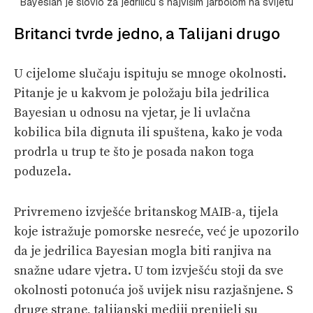
Bayesian je slovio za jedrilicu s najvišim jarbolom na svijetu
Britanci tvrde jedno, a Talijani drugo
U cijelome slučaju ispituju se mnoge okolnosti.
Pitanje je u kakvom je položaju bila jedrilica
Bayesian u odnosu na vjetar, je li uvlačna
kobilica bila dignuta ili spuštena, kako je voda
prodrla u trup te što je posada nakon toga
poduzela.
Privremeno izvješće britanskog MAIB-a, tijela
koje istražuje pomorske nesreće, već je upozorilo
da je jedrilica Bayesian mogla biti ranjiva na
snažne udare vjetra. U tom izvješću stoji da sve
okolnosti potonuća još uvijek nisu razjašnjene. S
druge strane, talijanski mediji prenijeli su