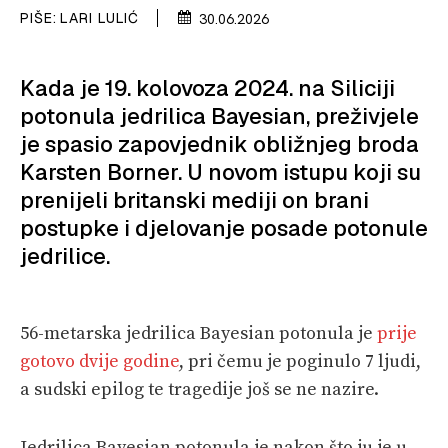
PIŠE:
LARI LULIĆ
30.06.2026
VELIKE PRIČE
PRETPLATA
Kada je 19. kolovoza 2024. na Siliciji
potonula jedrilica Bayesian, preživjele
SHOP
je spasio zapovjednik obližnjeg broda
Karsten Borner. U novom istupu koji su
prenijeli britanski mediji on brani
postupke i djelovanje posade potonule
jedrilice.
56-metarska jedrilica Bayesian potonula je
prije
gotovo dvije godine
, pri čemu je poginulo 7 ljudi,
a sudski epilog te tragedije još se ne nazire.
Jedrilica Bayesian potonula je nakon što ju je u