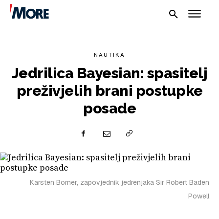
NAUTIKA
Jedrilica Bayesian: spasitelj
preživjelih brani postupke
posade
NAUTIKA
SPORT
PLOVILA
Karsten Borner, zapovjednik jedrenjaka Sir Robert Baden
PLOVIDBA
Powell
SPIZA