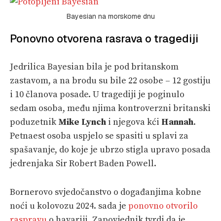
Bayesian na morskome dnu
Ponovno otvorena rasrava o tragediji
Jedrilica Bayesian bila je pod britanskom
zastavom, a na brodu su bile 22 osobe – 12 gostiju
i 10 članova posade. U tragediji je poginulo
sedam osoba, među njima kontroverzni britanski
poduzetnik
Mike Lynch
i njegova kći
Hannah
.
Petnaest osoba uspjelo se spasiti u splavi za
spašavanje, do koje je ubrzo stigla upravo posada
jedrenjaka Sir Robert Baden Powell.
Bornerovo svjedočanstvo o događanjima kobne
noći u kolovozu 2024. sada je
ponovno otvorilo
raspravu
o havariji. Zapovjednik tvrdi da je