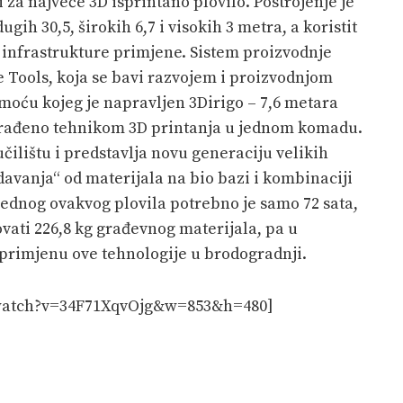
i za najveće 3D isprintano plovilo. Postrojenje je
gih 30,5, širokih 6,7 i visokih 3 metra, a koristit
i infrastrukture primjene. Sistem proizvodnje
e Tools, koja se bavi razvojem i proizvodnjom
moću kojeg je napravljen 3Dirigo – 7,6 metara
 građeno tehnikom 3D printanja u jednom komadu.
učilištu i predstavlja novu generaciju velikih
avanja“ od materijala na bio bazi i kombinaciji
jednog ovakvog plovila potrebno je samo 72 sata,
vati 226,8 kg građevnog materijala, pa u
primjenu ove tehnologije u brodogradnji.
/watch?v=34F71XqvOjg&w=853&h=480]