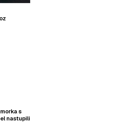
roz
imorka s
el nastupili