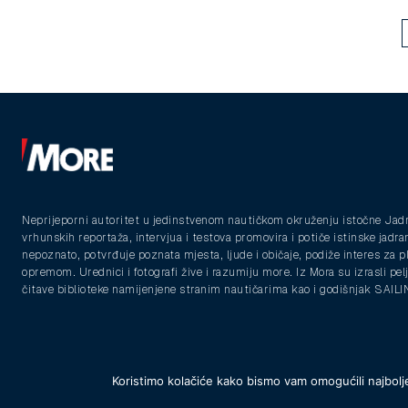
Neprijeporni autoritet u jedinstvenom nautičkom okruženju istočne Jad
vrhunskih reportaža, intervjua i testova promovira i potiče istinske jadra
nepoznato, potvrđuje poznata mjesta, ljude i običaje, podiže interes za 
opremom. Urednici i fotografi žive i razumiju more. Iz Mora su izrasli pelja
čitave biblioteke namijenjene stranim nautičarima kao i godišnjak SAIL
Koristimo kolačiće kako bismo vam omogućili najbolje
© 2025 Morski vodiči