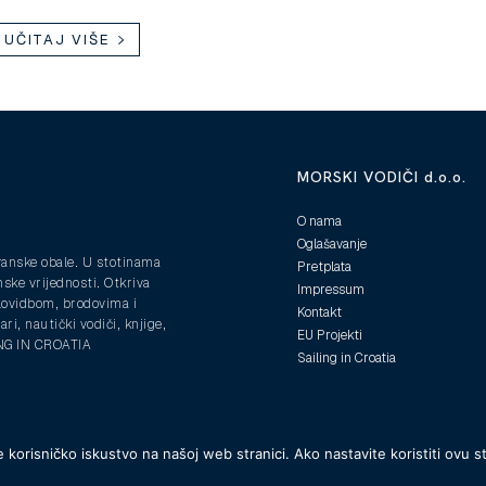
UČITAJ VIŠE
MORSKI VODIČI d.o.o.
O nama
Oglašavanje
ranske obale. U stotinama
Pretplata
nske vrijednosti. Otkriva
Impressum
plovidbom, brodovima i
Kontakt
ri, nautički vodiči, knjige,
EU Projekti
ING IN CROATIA
Sailing in Croatia
 korisničko iskustvo na našoj web stranici. Ako nastavite koristiti ovu s