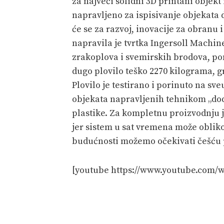
za najveći solidni 3D printani objekt 
napravljeno za ispisivanje objekata du
će se za razvoj, inovacije za obranu 
napravila je tvrtka Ingersoll Machin
zrakoplova i svemirskih brodova, po
dugo plovilo teško 2270 kilograma,
Plovilo je testirano i porinuto na sve
objekata napravljenih tehnikom „dod
plastike. Za kompletnu proizvodnju 
jer sistem u sat vremena može obliko
budućnosti možemo očekivati češću 
[youtube https://www.youtube.com