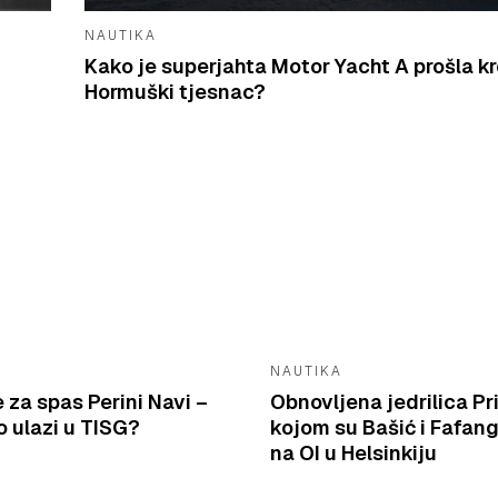
NAUTIKA
Kako je superjahta Motor Yacht A prošla k
Hormuški tjesnac?
NAUTIKA
e za spas Perini Navi –
Obnovljena jedrilica Pr
 ulazi u TISG?
kojom su Bašić i Fafang
na OI u Helsinkiju