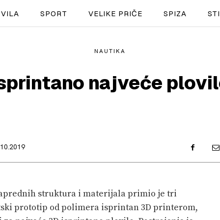
VILA
SPORT
VELIKE PRIČE
SPIZA
ST
NAUTIKA
NAUTIKA
sprintano najveće plovi
SPORT
PLOVILA
PLOVIDBA
.10.2019
SPIZA
VELIKE PRIČE
prednih struktura i materijala primio je tri
PRETPLATA
ski prototip od polimera isprintan 3D printerom,
SHOP