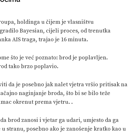
oupa, holdinga u čijem je vlasništvu
zgradilo Bayesian, cijeli proces, od trenutka
ka AIS traga, trajao je 16 minuta.
e što je već poznato: brod je poplavljen.
rod tako brzo poplavio.
iti da je posebno jak nalet vjetra vršio pritisak na
ačajno naginjanje broda, što bi se bilo teže
ramac okrenut prema vjetru. .
ada brod zanosi i vjetar ga udari, umjesto da ga
e u stranu, posebno ako je zanošenje kratko kao u