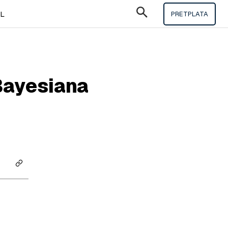
IL
PRETPLATA
 Bayesiana