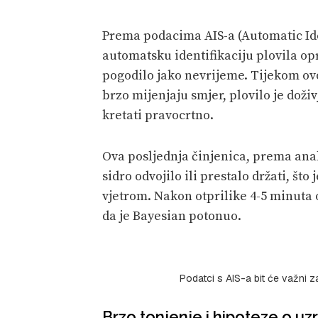
Prema podacima AIS-a (Automatic Ide
automatsku identifikaciju plovila opr
pogodilo jako nevrijeme. Tijekom ovo
brzo mijenjaju smjer, plovilo je doži
kretati pravocrtno.
Ova posljednja činjenica, prema anal
sidro odvojilo ili prestalo držati, š
vjetrom. Nakon otprilike 4-5 minuta o
da je Bayesian potonuo.
Podatci s AIS-a bit će važni z
Brzo tonjenje i hipoteze o u