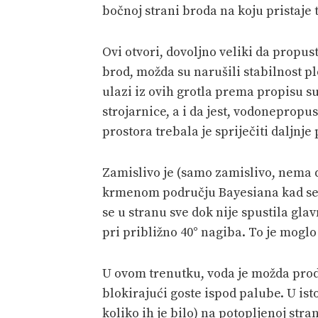
bočnoj strani broda na koju pristaje 
Ovi otvori, dovoljno veliki da propus
brod, možda su narušili stabilnost plov
ulazi iz ovih grotla prema propisu s
strojarnice, a i da jest, vodoneprop
prostora trebala je spriječiti daljnje 
Zamislivo je (samo zamislivo, nema d
krmenom području Bayesiana kad se 
se u stranu sve dok nije spustila gla
pri približno 40° nagiba. To je moglo
U ovom trenutku, voda je možda pro
blokirajući goste ispod palube. U is
koliko ih je bilo) na potopljenoj stra