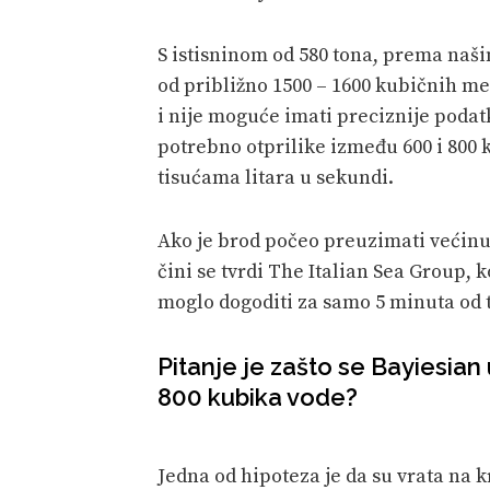
S istisninom od 580 tona, prema naš
od približno 1500 – 1600 kubičnih met
i nije moguće imati preciznije podat
potrebno otprilike između 600 i 800 
tisućama litara u sekundi.
Ako je brod počeo preuzimati većinu v
čini se tvrdi The Italian Sea Group, 
moglo dogoditi za samo 5 minuta od t
Pitanje je zašto se Bayiesia
800 kubika vode?
Jedna od hipoteza je da su vrata na k