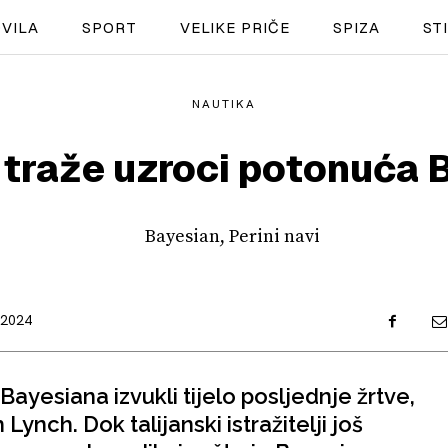
VILA
SPORT
VELIKE PRIČE
SPIZA
ST
NAUTIKA
NAUTIKA
e traže uzroci potonuća
SPORT
PLOVILA
PLOVIDBA
SPIZA
.2024
VELIKE PRIČE
Bayesiana izvukli tijelo posljednje žrtve,
PRETPLATA
ch. Dok talijanski istražitelji još
SHOP