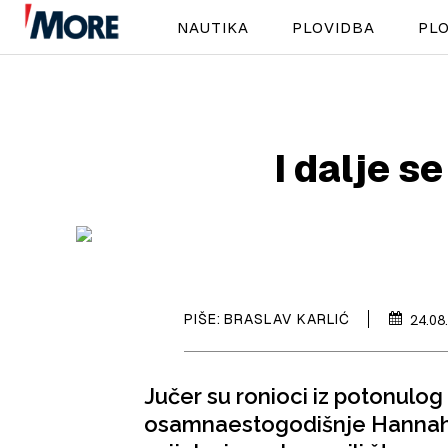
NAUTIKA
PLOVIDBA
PLO
I dalje s
PIŠE:
BRASLAV KARLIĆ
24.08
Jučer su ronioci iz potonulog 
osamnaestogodišnje Hannah Lyn