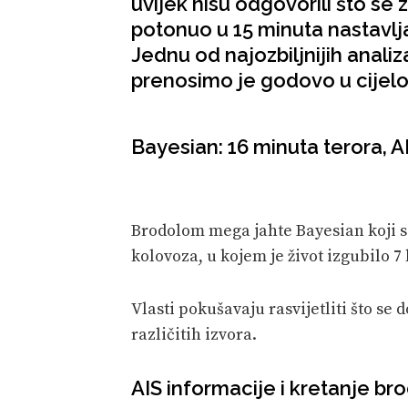
uvijek nisu odgovorili što se
potonuo u 15 minuta nastavlj
Jednu od najozbiljnijih analiz
prenosimo je godovo u cijelos
Bayesian: 16 minuta terora, 
Brodolom mega jahte Bayesian koji se
kolovoza, u kojem je život izgubilo 7 l
Vlasti pokušavaju rasvijetliti što se
različitih izvora.
AIS informacije i kretanje br