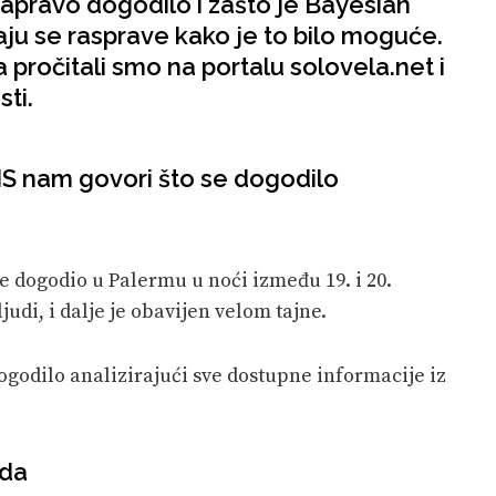
 zapravo dogodilo i zašto je Bayesian
aju se rasprave kako je to bilo moguće.
a pročitali smo na portalu solovela.net i
ti.
AIS nam govori što se dogodilo
 dogodio u Palermu u noći između 19. i 20.
judi, i dalje je obavijen velom tajne.
 dogodilo analizirajući sve dostupne informacije iz
oda