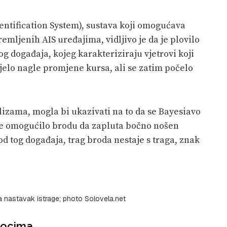
ntification System), sustava koji omogućava
emljenih AIS uređajima, vidljivo je da je plovilo
g događaja, kojeg karakteriziraju vjetrovi koji
vjelo nagle promjene kursa, ali se zatim počelo
izama, mogla bi ukazivati ​​na to da se Bayesiavo
to je omogućilo brodu da zapluta bočno nošen
d tog događaja, trag broda nestaje s traga, znak
a nastavak istrage; photo Solovela.net
zrocima