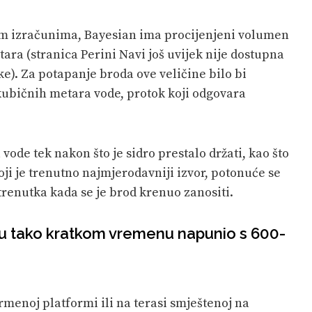
im izračunima, Bayesian ima procijenjeni volumen
ara (stranica Perini Navi još uvijek nije dostupna
ke). Za potapanje broda ove veličine bilo bi
kubičnih metara vode, protok koji odgovara
ode tek nakon što je sidro prestalo držati, kao što
koji je trenutno najmjerodavniji izvor, potonuće se
renutka kada se je brod krenuo zanositi.
n u tako kratkom vremenu napunio s 600-
rmenoj platformi ili na terasi smještenoj na