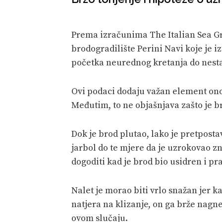
Prema izračunima The Italian Sea Gr
brodogradilište Perini Navi koje je i
početka neurednog kretanja do nestan
Ovi podaci dodaju važan element onom
Međutim, to ne objašnjava zašto je b
Dok je brod plutao, lako je pretpostav
jarbol do te mjere da je uzrokovao zn
dogoditi kad je brod bio usidren i p
Nalet je morao biti vrlo snažan jer k
natjera na klizanje, on ga brže nagn
ovom slučaju.