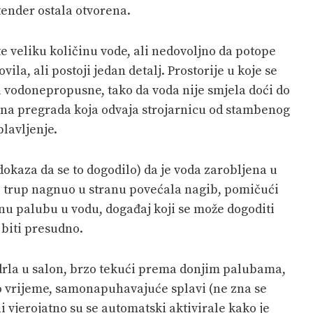
tender ostala otvorena.
te veliku količinu vode, ali nedovoljno da potope
ila, ali postoji jedan detalj. Prostorije u koje se
u vodonepropusne, tako da voda nije smjela doći do
usna pregrada koja odvaja strojarnicu od stambenog
plavljenje.
okaza da se to dogodilo) da je voda zarobljena u
trup nagnuo u stranu povećala nagib, pomičući
vnu palubu u vodu, događaj koji se može dogoditi
 biti presudno.
drla u salon, brzo tekući prema donjim palubama,
to vrijeme, samonapuhavajuće splavi (ne zna se
ni vjerojatno su se automatski aktivirale kako je