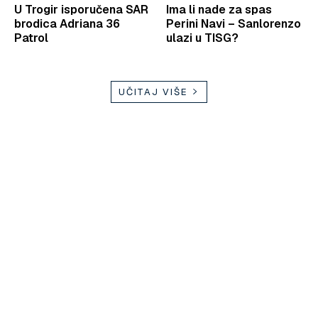
U Trogir isporučena SAR
Ima li nade za spas
brodica Adriana 36
Perini Navi – Sanlorenzo
Patrol
ulazi u TISG?
UČITAJ VIŠE