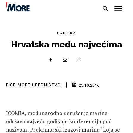
NAUTIKA
Hrvatska među najvećima
NAUTIKA
SPORT
PIŠE:
MORE UREDNIŠTVO
25.10.2018
PLOVILA
PLOVIDBA
ICOMIA, međunarodno udruženje marina
SPIZA
održava najveću godišnju konferenciju pod
VELIKE PRIČE
nazivom „Prekomorski izazovi marina“ koja se