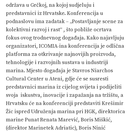
održava u Grčkoj, na kojoj sudjeluju i
PRETPLATA
predstavnici iz Hrvatske. Konferencija u
SHOP
podnaslovu ima zadatak – „Postavljanje scene za
kolektivni razvoj i rast“ , što pobliže ocrtava
fokus ovog trodnevnog događaja. Kako najavljuju
organizatori, ICOMIA-ina konferencija je odlična
platforma za otkrivanje najnovijih proizvoda,
tehnologije i razvojnih sustava u industriji
marina. Mjesto događaja je Stavros Niarchos
Cultural Center u Ateni, gdje će se susresti
predstavnici marina iz cijelog svijeta i podijeliti
svoja iskustva, inovacije i zapažanja na tržištu, a
Hrvatsku će na konferenciji predstaviti Krešimir
Žic ispred Udruženja marina pri HGK, direktorica
marine Punat Renata Marević, Boris Miškić,
(direktor Marinetek Adriatic), Boris Ninić