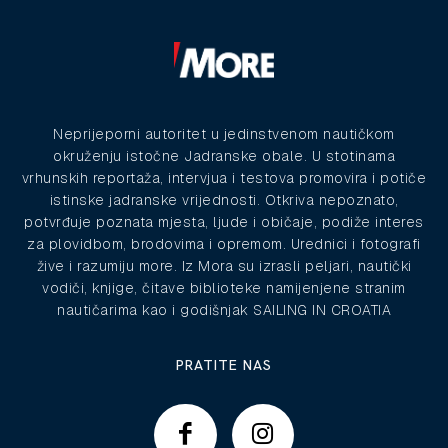
Neprijeporni autoritet u jedinstvenom nautičkom
okruženju istočne Jadranske obale. U stotinama
vrhunskih reportaža, intervjua i testova promovira i potiče
istinske jadranske vrijednosti. Otkriva nepoznato,
potvrđuje poznata mjesta, ljude i običaje, podiže interes
za plovidbom, brodovima i opremom. Urednici i fotografi
žive i razumiju more. Iz Mora su izrasli peljari, nautički
vodiči, knjige, čitave biblioteke namijenjene stranim
nautičarima kao i godišnjak SAILING IN CROATIA
PRATITE NAS