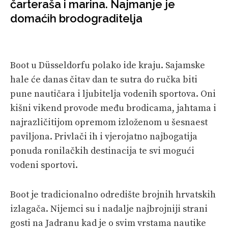
čarteraša i marina. Najmanje je
VELIKE PRIČE
domaćih brodograditelja
PRETPLATA
SHOP
Boot u Düsseldorfu polako ide kraju. Sajamske
hale će danas čitav dan te sutra do ručka biti
pune nautičara i ljubitelja vodenih sportova. Oni
kišni vikend provode među brodicama, jahtama i
najrazličitijom opremom izloženom u šesnaest
paviljona. Privlači ih i vjerojatno najbogatija
ponuda ronilačkih destinacija te svi mogući
vodeni sportovi.
Boot je tradicionalno odredište brojnih hrvatskih
izlagača. Nijemci su i nadalje najbrojniji strani
gosti na Jadranu kad je o svim vrstama nautike