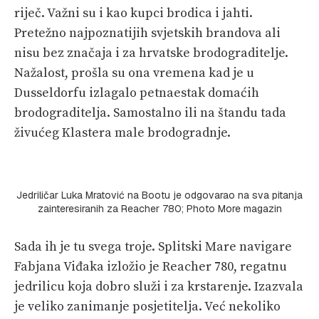
riječ. Važni su i kao kupci brodica i jahti.
Pretežno najpoznatijih svjetskih brandova ali
nisu bez značaja i za hrvatske brodograditelje.
Nažalost, prošla su ona vremena kad je u
Dusseldorfu izlagalo petnaestak domaćih
brodograditelja. Samostalno ili na štandu tada
živućeg Klastera male brodogradnje.
Jedriličar Luka Mratović na Bootu je odgovarao na sva pitanja
zainteresiranih za Reacher 780; Photo More magazin
Sada ih je tu svega troje. Splitski Mare navigare
Fabjana Viđaka izložio je Reacher 780, regatnu
jedrilicu koja dobro služi i za krstarenje. Izazvala
je veliko zanimanje posjetitelja. Već nekoliko