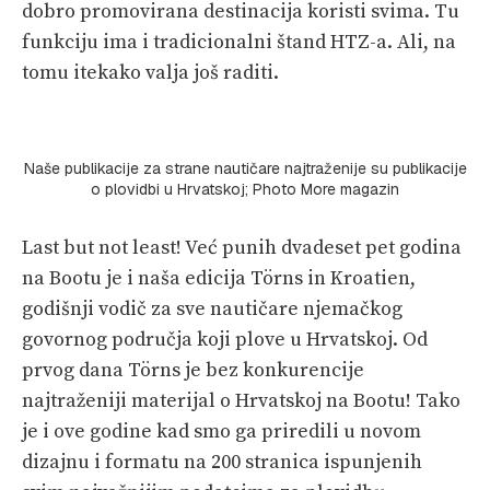
dobro promovirana destinacija koristi svima. Tu
funkciju ima i tradicionalni štand HTZ-a. Ali, na
tomu itekako valja još raditi.
Naše publikacije za strane nautičare najtraženije su publikacije
o plovidbi u Hrvatskoj; Photo More magazin
Last but not least! Već punih dvadeset pet godina
na Bootu je i naša edicija Törns in Kroatien,
godišnji vodič za sve nautičare njemačkog
govornog područja koji plove u Hrvatskoj. Od
prvog dana Törns je bez konkurencije
najtraženiji materijal o Hrvatskoj na Bootu! Tako
je i ove godine kad smo ga priredili u novom
dizajnu i formatu na 200 stranica ispunjenih