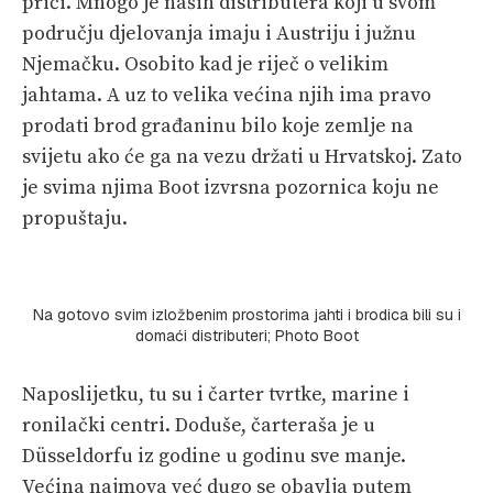
priči. Mnogo je naših distributera koji u svom
području djelovanja imaju i Austriju i južnu
Njemačku. Osobito kad je riječ o velikim
jahtama. A uz to velika većina njih ima pravo
prodati brod građaninu bilo koje zemlje na
svijetu ako će ga na vezu držati u Hrvatskoj. Zato
je svima njima Boot izvrsna pozornica koju ne
propuštaju.
Na gotovo svim izložbenim prostorima jahti i brodica bili su i
domaći distributeri; Photo Boot
Naposlijetku, tu su i čarter tvrtke, marine i
ronilački centri. Doduše, čarteraša je u
Düsseldorfu iz godine u godinu sve manje.
Većina najmova već dugo se obavlja putem