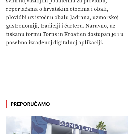
svim najvažnijim podatcima za plovidbu,
reportažama o hrvatskim otocima i obali,
plovidbi uz istočnu obalu Jadrana, uzmorskoj
gastronomiji, tradiciji i čarteru. Naravno, uz
tiskanu formu Törns in Kroatien dostupan je i u
posebno izrađenoj digitalnoj aplikaciji.
PREPORUČAMO