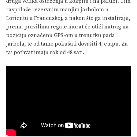
druga velika oštećenja u kokpitu i na palubi. Tim
raspolaže rezervnim manjim jarbolom u
Lorientu u Francuskoj, a nakon što ga instaliraju,
prema pravilima regate morat će otići natrag na
poziciju označenu GPS-om u trenutku pada
jarbola, te od tamo pokušati dovršiti 4. etapu. Za
taj pothvat imaju rok od 48 sati.