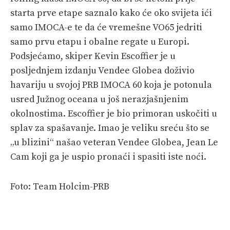
starta prve etape saznalo kako će oko svijeta ići
samo IMOCA-e te da će vremešne VO65 jedriti
samo prvu etapu i obalne regate u Europi.
Podsjećamo, skiper Kevin Escoffier je u
posljednjem izdanju Vendee Globea doživio
havariju u svojoj PRB IMOCA 60 koja je potonula
usred Južnog oceana u još nerazjašnjenim
okolnostima. Escoffier je bio primoran uskočiti u
splav za spašavanje. Imao je veliku sreću što se
„u blizini“ našao veteran Vendee Globea, Jean Le
Cam koji ga je uspio pronaći i spasiti iste noći.
Foto: Team Holcim-PRB