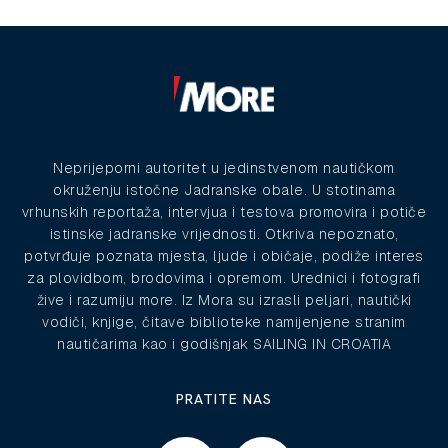
Neprijeporni autoritet u jedinstvenom nautičkom
okruženju istočne Jadranske obale. U stotinama
vrhunskih reportaža, intervjua i testova promovira i potiče
istinske jadranske vrijednosti. Otkriva nepoznato,
potvrđuje poznata mjesta, ljude i običaje, podiže interes
za plovidbom, brodovima i opremom. Urednici i fotografi
žive i razumiju more. Iz Mora su izrasli peljari, nautički
vodiči, knjige, čitave biblioteke namijenjene stranim
nautičarima kao i godišnjak SAILING IN CROATIA
PRATITE NAS