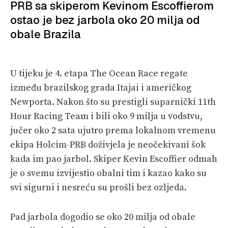
PRB sa skiperom Kevinom Escoffierom
VELIKE PRIČE
ostao je bez jarbola oko 20 milja od
PRETPLATA
obale Brazila
SHOP
U tijeku je 4. etapa The Ocean Race regate
između brazilskog grada Itajai i američkog
Newporta. Nakon što su prestigli suparnički 11th
Hour Racing Team i bili oko 9 milja u vodstvu,
jučer oko 2 sata ujutro prema lokalnom vremenu
ekipa Holcim-PRB doživjela je neočekivani šok
kada im pao jarbol. Skiper Kevin Escoffier odmah
je o svemu izvijestio obalni tim i kazao kako su
svi sigurni i nesreću su prošli bez ozljeda.
Pad jarbola dogodio se oko 20 milja od obale