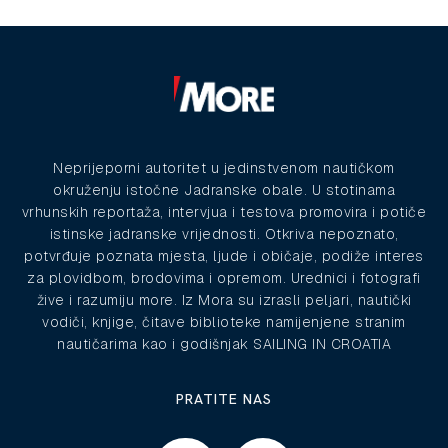
Neprijeporni autoritet u jedinstvenom nautičkom
okruženju istočne Jadranske obale. U stotinama
vrhunskih reportaža, intervjua i testova promovira i potiče
istinske jadranske vrijednosti. Otkriva nepoznato,
potvrđuje poznata mjesta, ljude i običaje, podiže interes
za plovidbom, brodovima i opremom. Urednici i fotografi
žive i razumiju more. Iz Mora su izrasli peljari, nautički
vodiči, knjige, čitave biblioteke namijenjene stranim
nautičarima kao i godišnjak SAILING IN CROATIA
PRATITE NAS