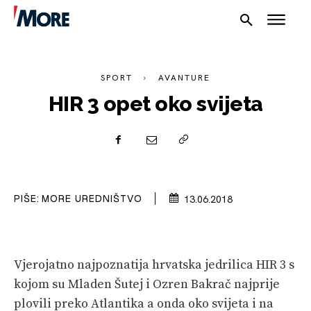
SPORT
AVANTURE
HIR 3 opet oko svijeta
NAUTIKA
SPORT
PLOVILA
PIŠE:
MORE UREDNIŠTVO
13.06.2018
PLOVIDBA
SPIZA
Vjerojatno najpoznatija hrvatska jedrilica HIR 3 s
VELIKE PRIČE
kojom su Mladen Šutej i Ozren Bakrač najprije
plovili preko Atlantika a onda oko svijeta i na
PRETPLATA