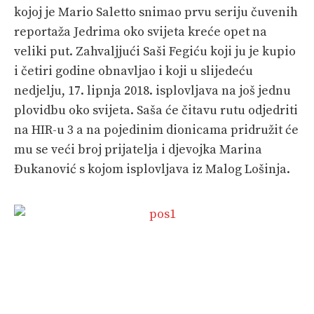
kojoj je Mario Saletto snimao prvu seriju čuvenih
SHOP
reportaža Jedrima oko svijeta kreće opet na
veliki put. Zahvaljjući Saši Fegiću koji ju je kupio
i četiri godine obnavljao i koji u slijedeću
nedjelju, 17. lipnja 2018. isplovljava na još jednu
plovidbu oko svijeta. Saša će čitavu rutu odjedriti
na HIR-u 3 a na pojedinim dionicama pridružit će
mu se veći broj prijatelja i djevojka Marina
Đukanović s kojom isplovljava iz Malog Lošinja.