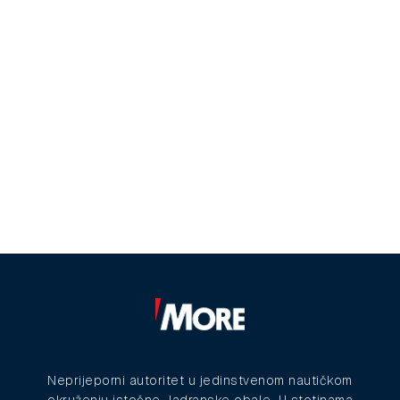
Neprijeporni autoritet u jedinstvenom nautičkom