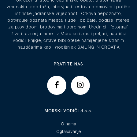
okruženju istočne Jadranske obale. U stotinama
vrhunskih reportaža, intervjua i testova promovira i potiče
istinske jadranske vrijednosti. Otkriva nepoznato,
potvrđuje poznata mjesta, ljude i običaje, podiže interes
za plovidbom, brodovima i opremom. Urednici i fotografi
žive i razumiju more. Iz Mora su izrasli peljari, nautički
vodiči, knjige, čitave biblioteke namijenjene stranim
nautičarima kao i godišnjak SAILING IN CROATIA
PRATITE NAS
MORSKI VODIČI d.o.o.
O nama
Oglašavanje