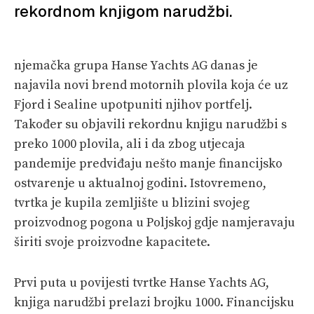
rekordnom knjigom narudžbi.
VELIKE PRIČE
PRETPLATA
njemačka grupa Hanse Yachts AG danas je
najavila novi brend motornih plovila koja će uz
SHOP
Fjord i Sealine upotpuniti njihov portfelj.
Također su objavili rekordnu knjigu narudžbi s
preko 1000 plovila, ali i da zbog utjecaja
pandemije predviđaju nešto manje financijsko
ostvarenje u aktualnoj godini. Istovremeno,
tvrtka je kupila zemljište u blizini svojeg
proizvodnog pogona u Poljskoj gdje namjeravaju
širiti svoje proizvodne kapacitete.
Prvi puta u povijesti tvrtke Hanse Yachts AG,
knjiga narudžbi prelazi brojku 1000. Financijsku