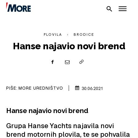
PLOVILA
BRODICE
Hanse najavio novi brend
NAUTIKA
PIŠE:
MORE UREDNIŠTVO
30.06.2021
SPORT
PLOVILA
Hanse najavio novi brend
PLOVIDBA
Grupa Hanse Yachts najavila novi
brend motornih plovila, te se pohvalila
SPIZA