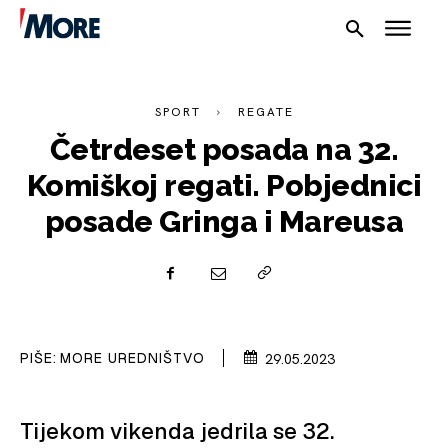
SPORT
REGATE
Četrdeset posada na 32.
Komiškoj regati. Pobjednici
NAUTIKA
posade Gringa i Mareusa
SPORT
PLOVILA
PLOVIDBA
PIŠE:
MORE UREDNIŠTVO
29.05.2023
SPIZA
Tijekom vikenda jedrila se 32.
VELIKE PRIČE