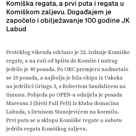
Komiška regata, a prvi puta i regata u
PRETPLATA
Komiškom zaljevu. Događajem je
započelo i obilježavanje 100 godine JK
SHOP
Labud
Proteklog vikenda održano je 32. izdanje Komiške
regate, a na ruti od Splita do Komiže i natrag
jedrilo je 40 posada. Po ORC premjeru nadmetalo
se 10 posada, a najbolja je bila ekipa iz Uskoka
na jedrilici Gringo 3, s Robertom Sandalićem na
timunu. Pobjedu po OPEN-u odnijela je posada
Mareusa 3 (bivši Full Pelt) iz kluba domaćina
Labuda, s Denisom Stanojevićem na kormilu.
Prvi puta se u sklopu Komiške regate u subotu
jedrila regata Komiškog zaljeva.