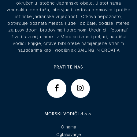
okruženju istočne Jadranske obale. U stotinama
vrhunskih reportaža, intervjua i testova promovira i potiče
istinske jadranske vrijednosti. Otkriva nepoznato,
potvrđuje poznata mjesta, ljude i običaje, podiže interes
za plovidbom, brodovima i opremom. Urednici i fotografi
žive i razumiju more. Iz Mora su izrasli peljari, nautički
vodiči, knjige, čitave biblioteke namijenjene stranim
nautičarima kao i godišnjak SAILING IN CROATIA
PRATITE NAS
MORSKI VODIČI d.o.o.
O nama
Oglašavanje