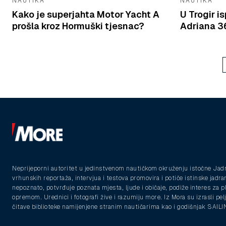
NAUTIKA
NAUTIKA
Kako je superjahta Motor Yacht A
U Trogir 
prošla kroz Hormuški tjesnac?
Adriana 36
Neprijeporni autoritet u jedinstvenom nautičkom okruženju istočne Jad
vrhunskih reportaža, intervjua i testova promovira i potiče istinske jadra
nepoznato, potvrđuje poznata mjesta, ljude i običaje, podiže interes za 
opremom. Urednici i fotografi žive i razumiju more. Iz Mora su izrasli pelja
čitave biblioteke namijenjene stranim nautičarima kao i godišnjak SAIL