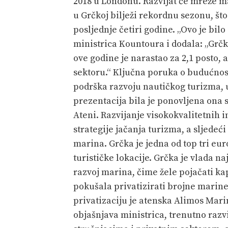
2018 u Londonu. Razvijat će mreže m
u Grčkoj bilježi rekordnu sezonu, št
posljednje četiri godine. „Ovo je bilo
ministrica Kountoura i dodala: „Grč
ove godine je narastao za 2,1 posto, 
sektoru.“ Ključna poruka o budućnosti
podrška razvoju nautičkog turizma, u
prezentacija bila je ponovljena ona 
Ateni. Razvijanje visokokvalitetnih i
strategije jačanja turizma, a sljedeć
marina. Grčka je jedna od top tri eur
turističke lokacije. Grčka je vlada n
razvoj marina, čime žele pojačati ka
pokušala privatizirati brojne marine 
privatizaciju je atenska Alimos Mar
objašnjava ministrica, trenutno razv