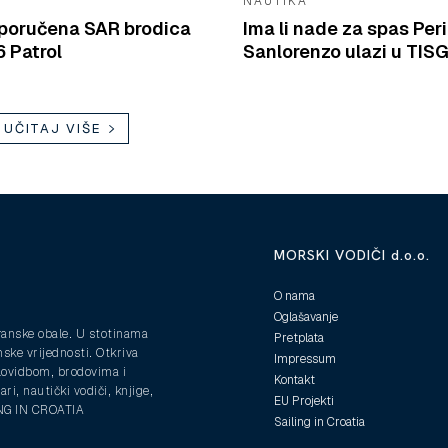
NAUTIKA
isporučena SAR brodica
Ima li nade za spas Peri
 Patrol
Sanlorenzo ulazi u TIS
UČITAJ VIŠE
MORSKI VODIČI d.o.o.
O nama
Oglašavanje
ranske obale. U stotinama
Pretplata
nske vrijednosti. Otkriva
Impressum
plovidbom, brodovima i
Kontakt
ri, nautički vodiči, knjige,
EU Projekti
ING IN CROATIA
Sailing in Croatia