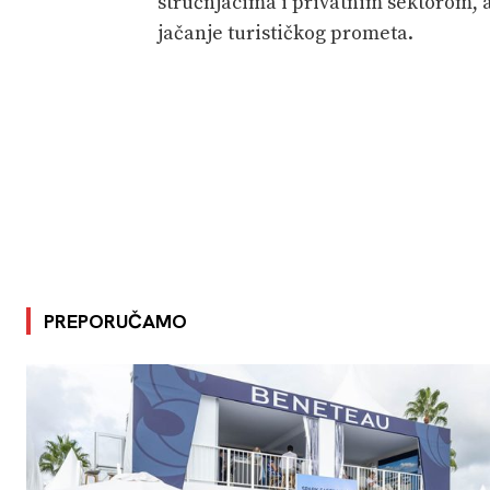
stručnjacima i privatnim sektorom, a 
jačanje turističkog prometa.
PREPORUČAMO