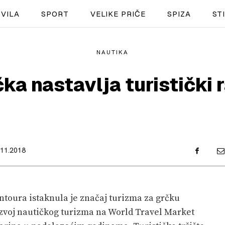
VILA
SPORT
VELIKE PRIČE
SPIZA
ST
NAUTIKA
NAUTIKA
ka nastavlja turistički 
SPORT
PLOVILA
PLOVIDBA
.11.2018
SPIZA
VELIKE PRIČE
ntoura istaknula je značaj turizma za grčku
PRETPLATA
azvoj nautičkog turizma na World Travel Market
SHOP