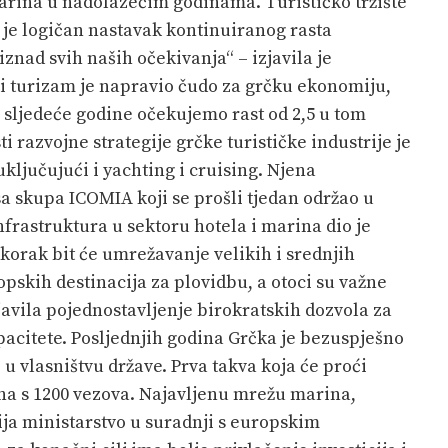
arina u nadolazećim godinama. Turističko tržište
o je logičan nastavak kontinuiranog rasta
 iznad svih naših očekivanja“ – izjavila je
ki turizam je napravio čudo za grčku ekonomiju,
a sljedeće godine očekujemo rast od 2,5 u tom
 razvojne strategije grčke turističke industrije je
ključujući i yachting i cruising. Njena
sa skupa ICOMIA koji se prošli tjedan održao u
nfrastruktura u sektoru hotela i marina dio je
i korak bit će umrežavanje velikih i srednjih
opskih destinacija za plovidbu, a otoci su važne
ajavila pojednostavljenje birokratskih dozvola za
pacitete. Posljednjih godina Grčka je bezuspješno
u vlasništvu države. Prva takva koja će proći
ina s 1200 vezova. Najavljenu mrežu marina,
ija ministarstvo u suradnji s europskim