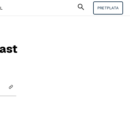
IL
PRETPLATA
rast