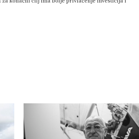
za konačni cilj ima bolje privlačenje investicija i