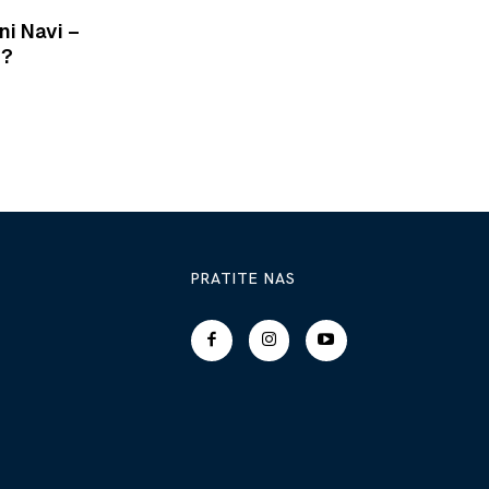
ni Navi –
G?
PRATITE NAS