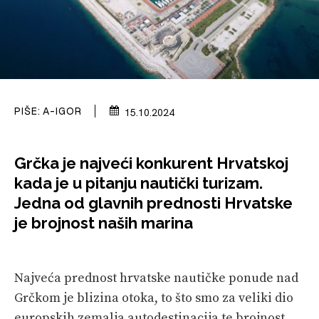
SPIZA
VELIKE PRIČE
PRETPLATA
SHOP
PIŠE:
A-IGOR
15.10.2024
Grčka je najveći konkurent Hrvatskoj
kada je u pitanju nautički turizam.
Jedna od glavnih prednosti Hrvatske
je brojnost naših marina
Najveća prednost hrvatske nautičke ponude nad
Grčkom je blizina otoka, to što smo za veliki dio
europskih zemalja autodestinacija te brojnost