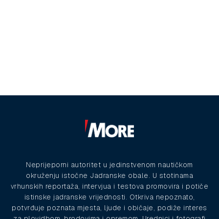
Neprijeporni autoritet u jedinstvenom nautičkom
okruženju istočne Jadranske obale. U stotinama
vrhunskih reportaža, intervjua i testova promovira i potiče
istinske jadranske vrijednosti. Otkriva nepoznato,
potvrđuje poznata mjesta, ljude i običaje, podiže interes
za plovidbom, brodovima i opremom. Urednici i fotografi