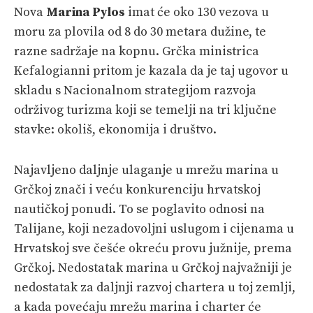
Nova
Marina Pylos
imat će oko 130 vezova u
moru za plovila od 8 do 30 metara dužine, te
razne sadržaje na kopnu. Grčka ministrica
Kefalogianni pritom je kazala da je taj ugovor u
skladu s Nacionalnom strategijom razvoja
održivog turizma koji se temelji na tri ključne
stavke: okoliš, ekonomija i društvo.
Najavljeno daljnje ulaganje u mrežu marina u
Grčkoj znači i veću konkurenciju hrvatskoj
nautičkoj ponudi. To se poglavito odnosi na
Talijane, koji nezadovoljni uslugom i cijenama u
Hrvatskoj sve češće okreću provu južnije, prema
Grčkoj. Nedostatak marina u Grčkoj najvažniji je
nedostatak za daljnji razvoj chartera u toj zemlji,
a kada povećaju mrežu marina i charter će