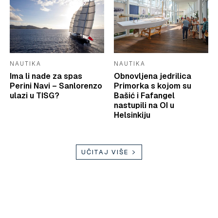
NAUTIKA
NAUTIKA
Ima li nade za spas
Obnovljena jedrilica
Perini Navi – Sanlorenzo
Primorka s kojom su
ulazi u TISG?
Bašić i Fafangel
nastupili na OI u
Helsinkiju
UČITAJ VIŠE