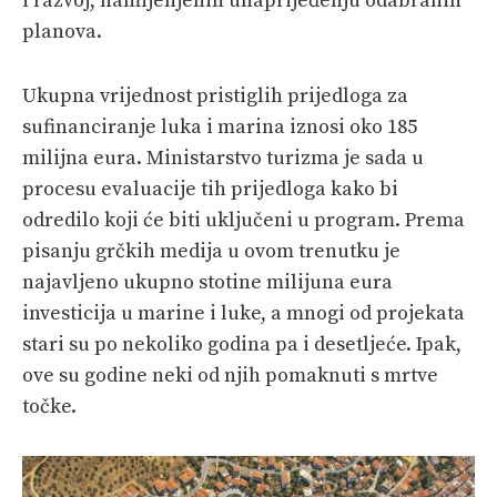
i razvoj, namijenjenih unaprijeđenju odabranih
planova.
Ukupna vrijednost pristiglih prijedloga za
sufinanciranje luka i marina iznosi oko 185
milijna eura. Ministarstvo turizma je sada u
procesu evaluacije tih prijedloga kako bi
odredilo koji će biti uključeni u program. Prema
pisanju grčkih medija u ovom trenutku je
najavljeno ukupno stotine milijuna eura
investicija u marine i luke, a mnogi od projekata
stari su po nekoliko godina pa i desetljeće. Ipak,
ove su godine neki od njih pomaknuti s mrtve
točke.