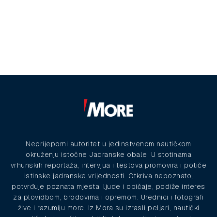
Neprijeporni autoritet u jedinstvenom nautičkom
okruženju istočne Jadranske obale. U stotinama
vrhunskih reportaža, intervjua i testova promovira i potiče
istinske jadranske vrijednosti. Otkriva nepoznato,
potvrđuje poznata mjesta, ljude i običaje, podiže interes
za plovidbom, brodovima i opremom. Urednici i fotografi
žive i razumiju more. Iz Mora su izrasli peljari, nautički