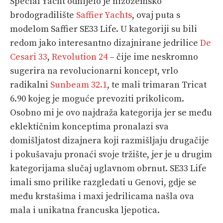
Special Yacht odnijelo je nizozemsko
brodogradilište
Saffier Yachts
, ovaj puta s
modelom Saffier SE33 Life. U kategoriji su bili
redom jako interesantno dizajnirane jedrilice
De
Cesari 33
,
Revolution 24
– čije ime neskromno
sugerira na revolucionarni koncept, vrlo
radikalni
Sunbeam 32.1
, te mali trimaran Tricat
6.90 kojeg je moguće prevoziti prikolicom.
Osobno mi je ovo najdraža kategorija jer se među
eklektičnim konceptima pronalazi sva
domišljatost dizajnera koji razmišljaju drugačije
i pokušavaju pronaći svoje tržište, jer je u drugim
kategorijama slučaj uglavnom obrnut. SE33 Life
imali smo prilike razgledati u Genovi, gdje se
među krstašima i maxi jedrilicama našla ova
mala i unikatna francuska ljepotica.