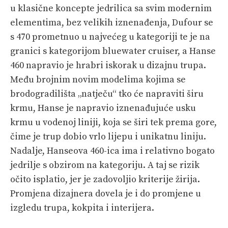
u klasične koncepte jedrilica sa svim modernim
elementima, bez velikih iznenađenja, Dufour se
s 470 prometnuo u najvećeg u kategoriji te je na
granici s kategorijom bluewater cruiser, a Hanse
460 napravio je hrabri iskorak u dizajnu trupa.
Među brojnim novim modelima kojima se
brodogradilišta „natječu“ tko će napraviti širu
krmu, Hanse je napravio iznenađujuće usku
krmu u vodenoj liniji, koja se širi tek prema gore,
čime je trup dobio vrlo lijepu i unikatnu liniju.
Nadalje, Hanseova 460-ica ima i relativno bogato
jedrilje s obzirom na kategoriju. A taj se rizik
očito isplatio, jer je zadovoljio kriterije žirija.
Promjena dizajnera dovela je i do promjene u
izgledu trupa, kokpita i interijera.