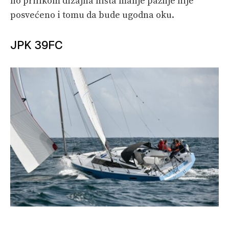
no prilikom dizajna ništa manje pažnje nije
posvećeno i tomu da bude ugodna oku.
JPK 39FC