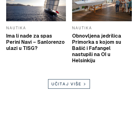
NAUTIKA
NAUTIKA
Ima li nade za spas
Obnovljena jedrilica
Perini Navi – Sanlorenzo
Primorka s kojom su
ulazi u TISG?
Bašić i Fafangel
nastupili na OI u
Helsinkiju
UČITAJ VIŠE