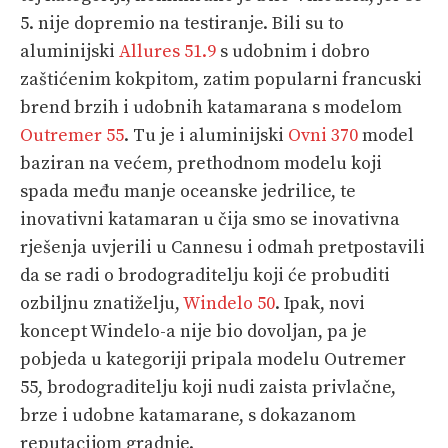
5. nije dopremio na testiranje. Bili su to
aluminijski
Allures 51.9
s udobnim i dobro
zaštićenim kokpitom, zatim popularni francuski
brend brzih i udobnih katamarana s modelom
Outremer 55
. Tu je i aluminijski
Ovni 370
model
baziran na većem, prethodnom modelu koji
spada među manje oceanske jedrilice, te
inovativni katamaran u čija smo se inovativna
rješenja uvjerili u Cannesu i odmah pretpostavili
da se radi o brodograditelju koji će probuditi
ozbiljnu znatiželju,
Windelo 50
. Ipak, novi
koncept Windelo-a nije bio dovoljan, pa je
pobjeda u kategoriji pripala modelu Outremer
55, brodograditelju koji nudi zaista privlačne,
brze i udobne katamarane, s dokazanom
reputacijom gradnje.