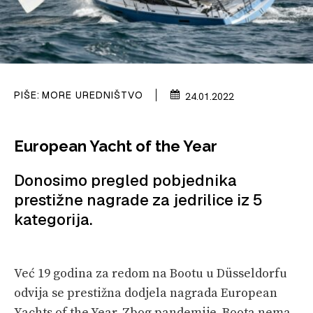
PLOVIDBA
SPIZA
VELIKE PRIČE
PRETPLATA
PIŠE:
MORE UREDNIŠTVO
24.01.2022
SHOP
European Yacht of the Year
Donosimo pregled pobjednika
prestižne nagrade za jedrilice iz 5
kategorija.
Već 19 godina za redom na Bootu u Düsseldorfu
odvija se prestižna dodjela nagrada European
Yachts of the Year. Zbog pandemije, Boota nema