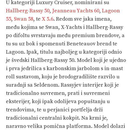
U kategoriji Luxury Cruiser, nominirani su
Hallberg-Rassy 50
,
Jeanneau Yachts 60
,
Lagoon
55
,
Swan 58
, te
X 5.6
. Redom sve jaka imena,
među kojima se Swan, X-Yachts i Hallberg-Rassy
po difoltu svrstavaju među premium brendove, a
tu su uz bok i spomenuti Beneteauov brend te
Lagoon. Ipak, titulu najboljeg u kategoriji odnio
je švedski Hallberg-Rassy 50. Model koji je ujedno
i prva jedrilica s karbonskim jarbolom s in-mast
roll sustavom, koju je brodogradilište razvilo u
suradnji sa Seldenom. Rassyjev interijer koji je
tradicionalno suvremen, prati i suvremeni
eksterijer, koji ipak odolijeva popuštanju u
trendovima, te u perjanici portfelja drži
tradicionalni centralni kokpit. Na krmi je,
naravno velika pomična platforma. Model dolazi