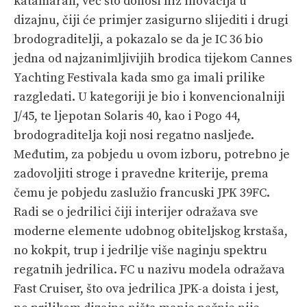
katamaran, već što donosi niz inovacija u
dizajnu, čiji će primjer zasigurno slijediti i drugi
brodograditelji, a pokazalo se da je IC 36 bio
jedna od najzanimljivijih brodica tijekom Cannes
Yachting Festivala kada smo ga imali prilike
razgledati. U kategoriji je bio i konvencionalniji
J/45, te ljepotan Solaris 40, kao i Pogo 44,
brodograditelja koji nosi regatno nasljeđe.
Međutim, za pobjedu u ovom izboru, potrebno je
zadovoljiti stroge i pravedne kriterije, prema
čemu je pobjedu zaslužio francuski JPK 39FC.
Radi se o jedrilici čiji interijer odražava sve
moderne elemente udobnog obiteljskog krstaša,
no kokpit, trup i jedrilje više naginju spektru
regatnih jedrilica. FC u nazivu modela odražava
Fast Cruiser, što ova jedrilica JPK-a doista i jest,