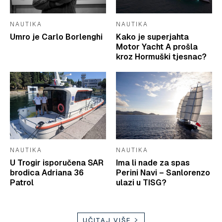
NAUTIKA
NAUTIKA
Umro je Carlo Borlenghi
Kako je superjahta
Motor Yacht A prošla
kroz Hormuški tjesnac?
NAUTIKA
NAUTIKA
U Trogir isporučena SAR
Ima li nade za spas
brodica Adriana 36
Perini Navi – Sanlorenzo
Patrol
ulazi u TISG?
UČITAJ VIŠE