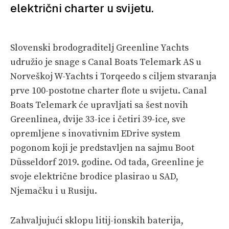
VELIKE PRIČE
električni charter u svijetu.
PRETPLATA
Slovenski brodograditelj Greenline Yachts
SHOP
udružio je snage s Canal Boats Telemark AS u
Norveškoj W-Yachts i Torqeedo s ciljem stvaranja
prve 100-postotne charter flote u svijetu. Canal
Boats Telemark će upravljati sa šest novih
Greenlinea, dvije 33-ice i četiri 39-ice, sve
opremljene s inovativnim EDrive system
pogonom koji je predstavljen na sajmu Boot
Düsseldorf 2019. godine. Od tada, Greenline je
svoje električne brodice plasirao u SAD,
Njemačku i u Rusiju.
Zahvaljujući sklopu litij-ionskih baterija,