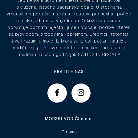
Neprijeporni autoritet u jedinstvenom nautičkom
okruženju istočne Jadranske obale. U stotinama
vrhunskih reportaža, intervjua i testova promovira i potiče
istinske jadranske vrijednosti. Otkriva nepoznato,
potvrđuje poznata mjesta, ljude i običaje, podiže interes
za plovidbom, brodovima i opremom. Urednici i fotografi
žive i razumiju more. Iz Mora su izrasli peljari, nautički
vodiči, knjige, čitave biblioteke namijenjene stranim
nautičarima kao i godišnjak SAILING IN CROATIA
PRATITE NAS
MORSKI VODIČI d.o.o.
O nama