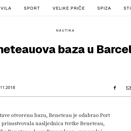
VILA
SPORT
VELIKE PRIČE
SPIZA
ST
NAUTIKA
NAUTIKA
neteauova baza u Barcel
SPORT
PLOVILA
PLOVIDBA
.11.2018
SPIZA
VELIKE PRIČE
tave otvorenu bazu, Beneteau je odabrao Port
PRETPLATA
e prisustvovala nasljednica tvrtke Beneteau,
SHOP