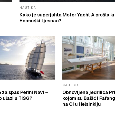
NAUTIKA
Kako je superjahta Motor Yacht A prošla k
Hormuški tjesnac?
NAUTIKA
e za spas Perini Navi –
Obnovljena jedrilica Pr
 ulazi u TISG?
kojom su Bašić i Fafang
na OI u Helsinkiju