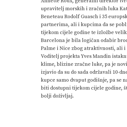
Annette Roux, generalni direktor tv
upravitelj morskih i zračnih luka Ka
Beneteau Rodolf Guasch i 35 europsk
partnerima, ali i kupcima da se pob
tijekom cijele godine te izložbe vel
Barcelona je bila logičan odabir br
Palme i Nice zbog atraktivnosti, ali 
Voditelj projekta Yves Mandin istakn
klime, blizine zračne luke, pa je no
izjavio da su do sada održavali 10-d
kupce samo dvaput godišnje, pa se n
biti dostupni tijekom cijele godine, 
bolji doživljaj.