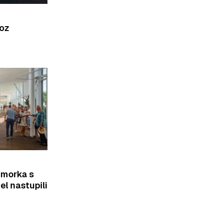
roz
imorka s
el nastupili