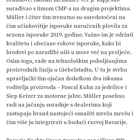
surađivao s timom CMP-a na drugim projektima.
Müller i čitav tim trenutno su usredotočeni na
čim učinkovitije isporuke naručenih plovila za
sezonu isporuke 2019. godine. Važno im je održati
kvalitetu i obećane rokove isporuke, kako bi
brodovi po narudžbi ušli u more već na proljeće.
Osim toga, rade na tehnološkim poboljšanjima
proizvodnih linija u Giebelstadtu. U tu je svrhu
upravljački tim ojačan dodatkom dva iskusna
voditelja proizvoda – Pascal Kuhn za jedrilice i
Siep Keizer za motorne jahte. Müller posebno
radi na jačanju suradnje s dealerima koji
zastupaju brand nastojeći osnažiti mrežu mrežu i
čim više ju integrirati u budući razvoj Bavarije.