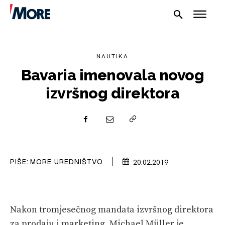
NAUTIKA
Bavaria imenovala novog
izvršnog direktora
NAUTIKA
SPORT
PLOVILA
PIŠE:
MORE UREDNIŠTVO
20.02.2019
PLOVIDBA
SPIZA
Nakon tromjesečnog mandata izvršnog direktora
VELIKE PRIČE
za prodaju i marketing, Michael Müller je