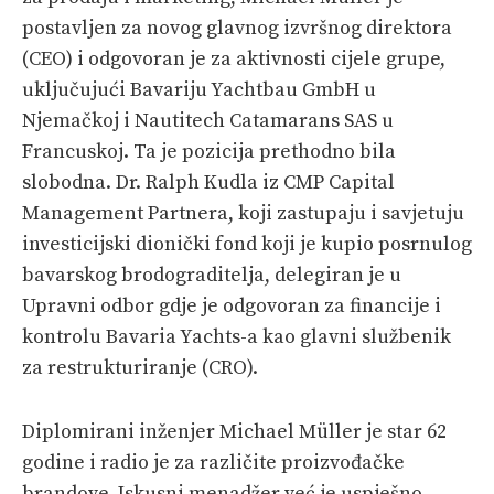
PRETPLATA
postavljen za novog glavnog izvršnog direktora
(CEO) i odgovoran je za aktivnosti cijele grupe,
SHOP
uključujući Bavariju Yachtbau GmbH u
Njemačkoj i Nautitech Catamarans SAS u
Francuskoj. Ta je pozicija prethodno bila
slobodna. Dr. Ralph Kudla iz CMP Capital
Management Partnera, koji zastupaju i savjetuju
investicijski dionički fond koji je kupio posrnulog
bavarskog brodograditelja, delegiran je u
Upravni odbor gdje je odgovoran za financije i
kontrolu Bavaria Yachts-a kao glavni službenik
za restrukturiranje (CRO).
Diplomirani inženjer Michael Müller je star 62
godine i radio je za različite proizvođačke
brandove. Iskusni menadžer već je uspješno