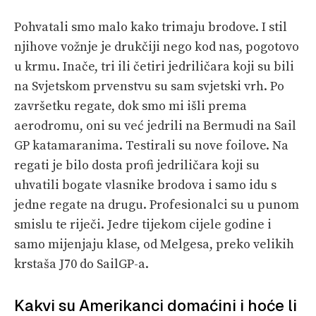
Pohvatali smo malo kako trimaju brodove. I stil
njihove vožnje je drukčiji nego kod nas, pogotovo
u krmu. Inače, tri ili četiri jedriličara koji su bili
na Svjetskom prvenstvu su sam svjetski vrh. Po
završetku regate, dok smo mi išli prema
aerodromu, oni su već jedrili na Bermudi na Sail
GP katamaranima. Testirali su nove foilove. Na
regati je bilo dosta profi jedriličara koji su
uhvatili bogate vlasnike brodova i samo idu s
jedne regate na drugu. Profesionalci su u punom
smislu te riječi. Jedre tijekom cijele godine i
samo mijenjaju klase, od Melgesa, preko velikih
krstaša J70 do SailGP-a.
Kakvi su Amerikanci domaćini i hoće li