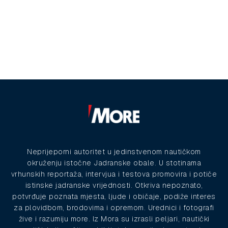
Neprijeporni autoritet u jedinstvenom nautičkom
okruženju istočne Jadranske obale. U stotinama
vrhunskih reportaža, intervjua i testova promovira i potiče
istinske jadranske vrijednosti. Otkriva nepoznato,
potvrđuje poznata mjesta, ljude i običaje, podiže interes
za plovidbom, brodovima i opremom. Urednici i fotografi
žive i razumiju more. Iz Mora su izrasli peljari, nautički