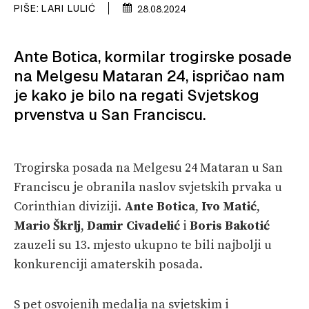
PIŠE:
LARI LULIĆ
28.08.2024
PLOVILA
Ante Botica, kormilar trogirske posade
PLOVIDBA
na Melgesu Mataran 24, ispričao nam
SPIZA
je kako je bilo na regati Svjetskog
prvenstva u San Franciscu.
VELIKE PRIČE
PRETPLATA
Trogirska posada na Melgesu 24 Mataran u San
SHOP
Franciscu je obranila naslov svjetskih prvaka u
Corinthian diviziji.
Ante Botica
,
Ivo Matić
,
Mario Škrlj
,
Damir Civadelić
i
Boris Bakotić
zauzeli su 13. mjesto ukupno te bili najbolji u
konkurenciji amaterskih posada.
S pet osvojenih medalja na svjetskim i