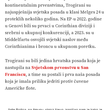
kontinentalnim prvenstvima, Trogirani su
najuspješnija svjetska posada u klasi Melges 24 u
proteklih nekoliko godina. Na EP-u 2022. godine
u Genovi bili su prvaci u Corinthian diviziji i
srebrni u ukupnoj konkurenciji, a 2023. su u
Middelfartu osvojili svjetski naslov među
Corinthianima i broncu u ukupnom poretku.
Trogirani su bili jedina hrvatska posada koja je
nastupila na
Svjetskom prvenstvu u San
Franciscu
, a time su postali i prva naša posada
koja je imala priliku jedriti protiv čuvene
Američke flote.
Ante Botica, na timunu, skroz lijevo, ispričao nam je kako je