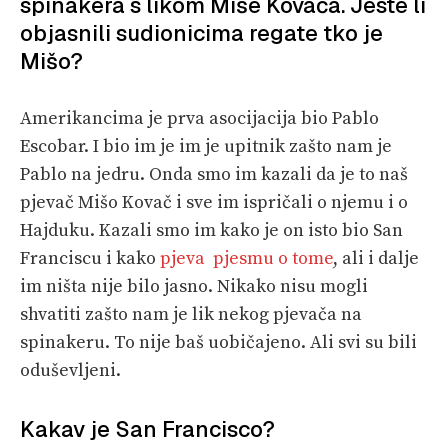
spinakera s likom Miše Kovača. Jeste li
objasnili sudionicima regate tko je
Mišo?
Amerikancima je prva asocijacija bio Pablo
Escobar. I bio im je im je upitnik zašto nam je
Pablo na jedru. Onda smo im kazali da je to naš
pjevač Mišo Kovač i sve im ispričali o njemu i o
Hajduku. Kazali smo im kako je on isto bio San
Franciscu i kako
pjeva pjesmu o tome
, ali i dalje
im ništa nije bilo jasno. Nikako nisu mogli
shvatiti zašto nam je lik nekog pjevača na
spinakeru. To nije baš uobičajeno. Ali svi su bili
oduševljeni.
Kakav je San Francisco?