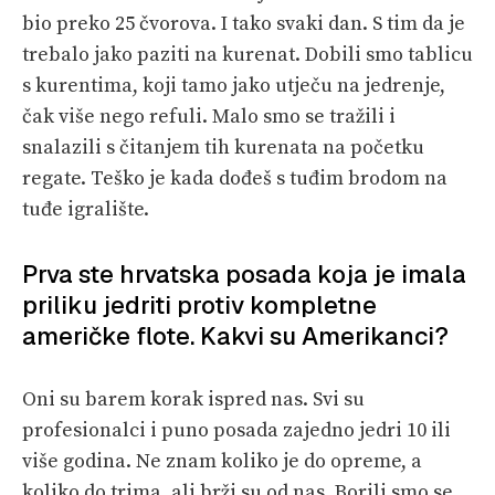
bio preko 25 čvorova. I tako svaki dan. S tim da je
trebalo jako paziti na kurenat. Dobili smo tablicu
s kurentima, koji tamo jako utječu na jedrenje,
čak više nego refuli. Malo smo se tražili i
snalazili s čitanjem tih kurenata na početku
regate. Teško je kada dođeš s tuđim brodom na
tuđe igralište.
Prva ste hrvatska posada koja je imala
priliku jedriti protiv kompletne
američke flote. Kakvi su Amerikanci?
Oni su barem korak ispred nas. Svi su
profesionalci i puno posada zajedno jedri 10 ili
više godina. Ne znam koliko je do opreme, a
koliko do trima, ali brži su od nas. Borili smo se,