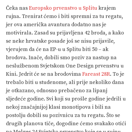
Čeka nas
Europsko prvenstvo u Splitu
krajem
rujna. Trenirat ćemo i biti spremni za tu regatu,
jer ova američka avantura dodatno nas je
motivirala. Zasad su prijavljena 42 broda, a kako
se neke hrvatske posade još se nisu prijavile,
vjerujem da će na EP-u u Splitu biti 50 – ak
brodova. Inače, dobili smo poziv za nastup na
neslužbenom Svjetskom One Design prvenstvu u
Kini. Jedrit će se na brodovima
Fareast 28R
. To je
trebalo biti u studenome, ali prije nekoliko dana
je otkazano, odnosno prebačeno za lipanj
sljedeće godine. Svi koji su prošle godine jedrili u
nekoj značajnijoj klasi monotipova i bili na
postolju dobili su pozivnicu za tu regatu. Što se
drugih planova tiče, dogodine ćemo svakako otići
na Melges 24 Svjetsko prvenstvo koje se u rujnu