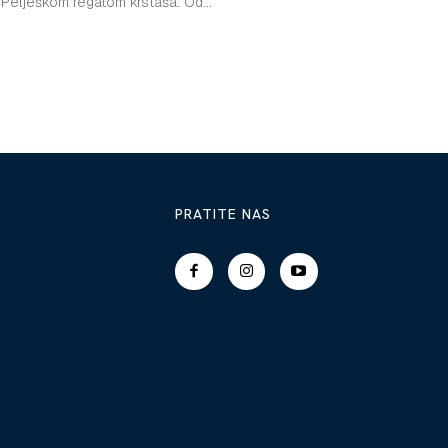
Pelješkom regatom krstaša. Od...
PRATITE NAS