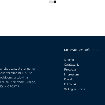
MORSKI VODIČI d.o.o.
O nama
Oglašavanje
ranske obale. U stotinama
Pretplata
nske vrijednosti. Otkriva
Impressum
plovidbom, brodovima i
Kontakt
ri, nautički vodiči, knjige,
EU Projekti
ING IN CROATIA
Sailing in Croatia