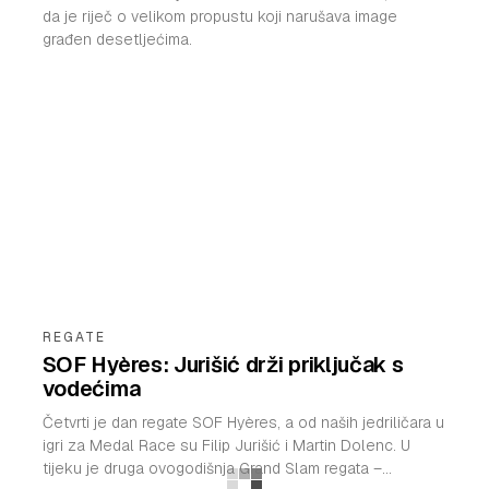
da je riječ o velikom propustu koji narušava image
građen desetljećima.
REGATE
SOF Hyères: Jurišić drži priključak s
vodećima
Četvrti je dan regate SOF Hyères, a od naših jedriličara u
igri za Medal Race su Filip Jurišić i Martin Dolenc. U
tijeku je druga ovogodišnja Grand Slam regata –...