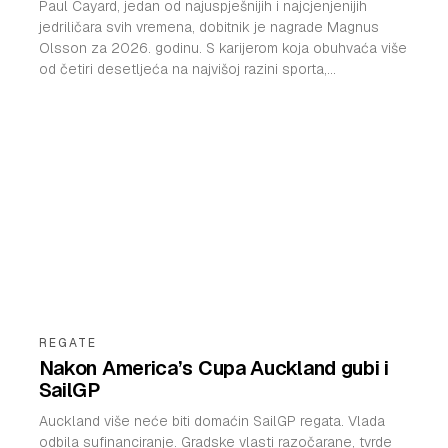
Paul Cayard, jedan od najuspješnijih i najcjenjenijih
jedriličara svih vremena, dobitnik je nagrade Magnus
Olsson za 2026. godinu. S karijerom koja obuhvaća više
od četiri desetljeća na najvišoj razini sporta,...
REGATE
Nakon America’s Cupa Auckland gubi i
SailGP
Auckland više neće biti domaćin SailGP regata. Vlada
odbila sufinanciranje. Gradske vlasti razočarane, tvrde