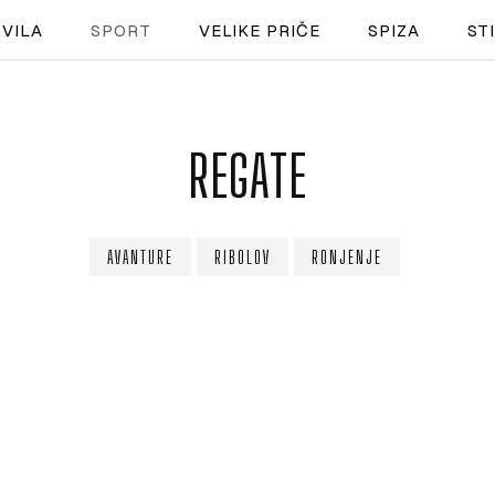
VILA
SPORT
VELIKE PRIČE
SPIZA
ST
NAUTIKA
REGATE
SPORT
PLOVILA
AVANTURE
RIBOLOV
RONJENJE
PLOVIDBA
SPIZA
VELIKE PRIČE
PRETPLATA
SHOP