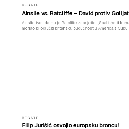
REGATE
Ainslie vs. Ratcliffe – David protiv Golija
Ainslie tvrdi da mu je Ratcliffe zaprijetio: „Spalit će ti kuć
mogao bi odlučiti britansku budućnost u America's Cupu
REGATE
Filip Jurišić osvojio europsku broncu!