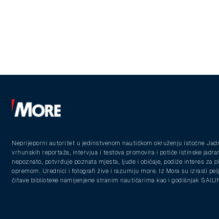
Neprijeporni autoritet u jedinstvenom nautičkom okruženju istočne Jad
vrhunskih reportaža, intervjua i testova promovira i potiče istinske jadra
nepoznato, potvrđuje poznata mjesta, ljude i običaje, podiže interes za 
opremom. Urednici i fotografi žive i razumiju more. Iz Mora su izrasli pelja
čitave biblioteke namijenjene stranim nautičarima kao i godišnjak SAIL