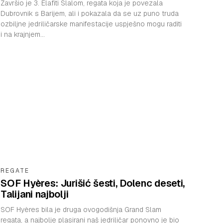
Završio je 3. Elafiti Slalom, regata koja je povezala
Dubrovnik s Barijem, ali i pokazala da se uz puno truda
ozbiljne jedriličarske manifestacije uspješno mogu raditi
i na krajnjem...
REGATE
SOF Hyères: Jurišić šesti, Dolenc deseti,
Talijani najbolji
SOF Hyères bila je druga ovogodišnja Grand Slam
regata, a najbolje plasirani naš jedriličar ponovno je bio