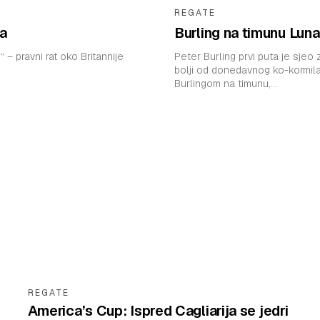
REGATE
ta
Burling na timunu Luna
u“ – pravni rat oko Britannije
Peter Burling prvi puta je sjeo
bolji od donedavnog ko-kormilara Nathana 
Burlingom na timunu,...
REGATE
America’s Cup: Ispred Cagliarija se jedri