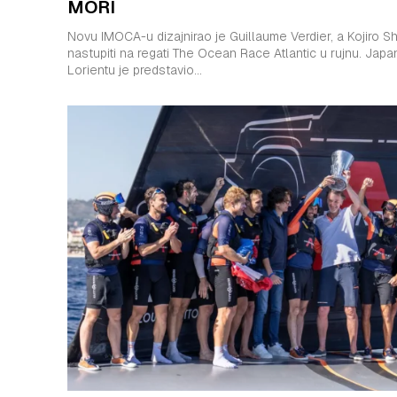
MORI
Novu IMOCA-u dizajnirao je Guillaume Verdier, a Kojiro Sh
nastupiti na regati The Ocean Race Atlantic u rujnu. Japanski skiper Kojiro Shiraishi u
Lorientu je predstavio...