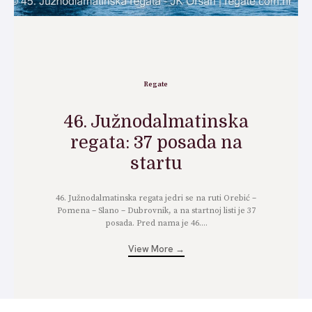
SPORT
PLOVILA
PLOVIDBA
Regate
SPIZA
46. Južnodalmatinska
regata: 37 posada na
VELIKE PRIČE
startu
PRETPLATA
46. Južnodalmatinska regata jedri se na ruti Orebić –
SHOP
Pomena – Slano – Dubrovnik, a na startnoj listi je 37
posada. Pred nama je 46....
View More →