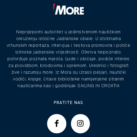
Neprijeporni autoritet u jedinstvenom nautičkom
okruženju istočne Jadranske obale. U stotinama
vrhunskih reportaža, intervjua i testova promovira i potiče
istinske jadranske vrijednosti. Otkriva nepoznato,
potvrđuje poznata mjesta, ljude i običaje, podiže interes
za plovidbom, brodovima i opremom. Urednici i fotografi
žive i razumiju more. Iz Mora su izrasli peljari, nautički
vodiči, knjige, čitave biblioteke namijenjene stranim
nautičarima kao i godišnjak SAILING IN CROATIA
PRATITE NAS