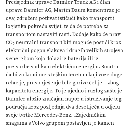
Predsjednik uprave Daimler Truck AG i član
uprave Daimler AG, Martin Daum komentirao je
ovaj združeni pothvat ističući kako transport i
logistika pokreću svijet, te da će potreba za
transportom nastaviti rasti. Dodaje kako će pravi
CO
neutralni transport biti moguće postići kroz
2
električni pogon vlakova i drugih velikih strojeva
s energijom koja dolazi iz baterija ili iz
pretvorbe vodika u električnu energiju. Smatra
da bi za kamione s teškim teretom koji voze duge
relacije, pravo rješenje bile gorive ćelije – zbog
kapaciteta energije. To je ujedno i razlog zašto je
Daimler uložio značajan napor u istraživanje tog
područja kroz posljednja dva desetljeća u odjelu
svoje tvrtke Mercedes-Benz. „Zajedničkim
snagama s Volvo grupom postavljen je kamen