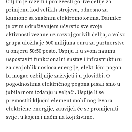
Cilj im je razviti i proizvesti gorive ćelije za
primjenu kod velikih strojeva, odnosno za
kamione sa snažnim elektromotorima. Daimler
je ovim udruživanjem učvrstio sve svoje
aktivnosti vezane uz razvoj gorivih ćelija, a Volvo
grupa uložila je 600 milijuna eura za partnerstvo
u omjeru 50:50 posto. Uspiju li u svom naumu
uspostaviti funkcionalni sustav i infrastrukturu
za ovaj oblik nosioca energije, električni pogon
bi mogao ozbiljnije zaživjeti i u plovidbi. O
pogodnostima električnog pogona pisali smo u
jubilarnom izdanju u veljači. Uspije li se
premostiti ključni element mobilnog izvora
električne energije, zauvijek će se promijeniti
svijet u kojem i način na koji živimo.