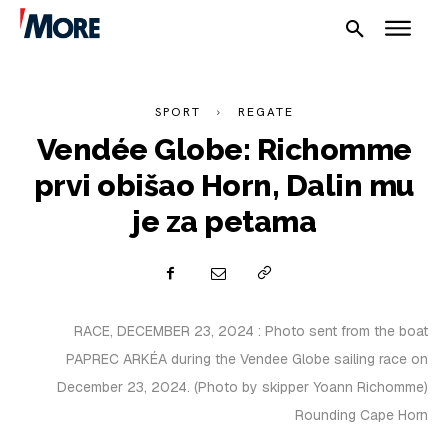
SPORT
REGATE
Vendée Globe: Richomme
prvi obišao Horn, Dalin mu
je za petama
NAUTIKA
SPORT
PLOVILA
RACE, DECEMBER 23, 2024 : Photo sent from the boat
PAPREC ARKÉA during the Vendee Globe sailing race on
PLOVIDBA
December 23, 2024. (Photo by skipper Yoann Richomme)
SPIZA
Rounding Cape Horn