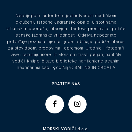
Neprijeporni autoritet u jedinstvenom nautičkom
okruženju istočne Jadranske obale. U stotinama
vrhunskih reportaža, intervjua i testova promovira i potiče
istinske jadranske vrijednosti. Otkriva nepoznato,
potvrđuje poznata mjesta, ljude i običaje, podiže interes
za plovidbom, brodovima i opremom. Urednici i fotografi
žive i razumiju more. Iz Mora su izrasli peljari, nautički
vodiči, knjige, čitave biblioteke namijenjene stranim
nautičarima kao i godišnjak SAILING IN CROATIA
PRATITE NAS
MORSKI VODIČI d.o.o.