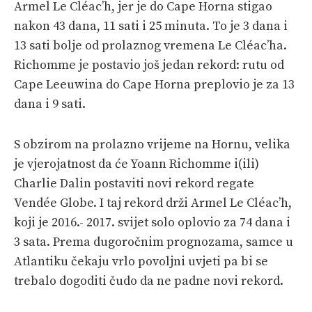
Armel Le Cléac’h, jer je do Cape Horna stigao
nakon 43 dana, 11 sati i 25 minuta. To je 3 dana i
13 sati bolje od prolaznog vremena Le Cléac’ha.
Richomme je postavio još jedan rekord: rutu od
Cape Leeuwina do Cape Horna preplovio je za 13
dana i 9 sati.
S obzirom na prolazno vrijeme na Hornu, velika
je vjerojatnost da će Yoann Richomme i(ili)
Charlie Dalin postaviti novi rekord regate
Vendée Globe. I taj rekord drži Armel Le Cléac’h,
koji je 2016.- 2017. svijet solo oplovio za 74 dana i
3 sata. Prema dugoročnim prognozama, samce u
Atlantiku čekaju vrlo povoljni uvjeti pa bi se
trebalo dogoditi čudo da ne padne novi rekord.