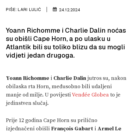
VELIKE PRIČE
PIŠE:
LARI LULIĆ
24.12.2024
PRETPLATA
SHOP
Yoann Richomme i Charlie Dalin noćas
su obišli Cape Horn, a po ulasku u
Atlantik bili su toliko blizu da su mogli
vidjeti jedan drugoga.
Yoann Richomme
i
Charlie Dalin
jutros su, nakon
obilaska rta Horn, međusobno bili udaljeni
manje od milje. U povijesti
Vendée Globea
to je
jedinstven slučaj.
Prije 12 godina Cape Horn su prilično
izjednačeni obišli
François Gabart
i
Armel Le