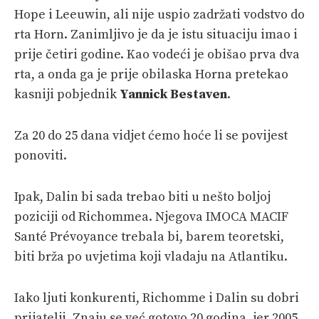
Hope i Leeuwin, ali nije uspio zadržati vodstvo do
rta Horn. Zanimljivo je da je istu situaciju imao i
prije četiri godine. Kao vodeći je obišao prva dva
rta, a onda ga je prije obilaska Horna pretekao
kasniji pobjednik
Yannick Bestaven
.
Za 20 do 25 dana vidjet ćemo hoće li se povijest
ponoviti.
Ipak, Dalin bi sada trebao biti u nešto boljoj
poziciji od Richommea. Njegova IMOCA MACIF
Santé Prévoyance trebala bi, barem teoretski,
biti brža po uvjetima koji vladaju na Atlantiku.
Iako ljuti konkurenti, Richomme i Dalin su dobri
prijatelji. Znaju se već gotovo 20 godina, jer 2005.