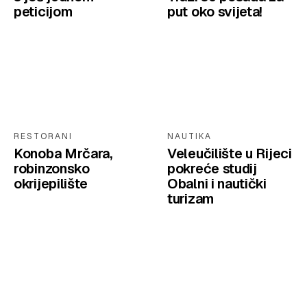
peticijom
put oko svijeta!
RESTORANI
NAUTIKA
Konoba Mrčara,
Veleučilište u Rijeci
robinzonsko
pokreće studij
okrijepilište
Obalni i nautički
turizam