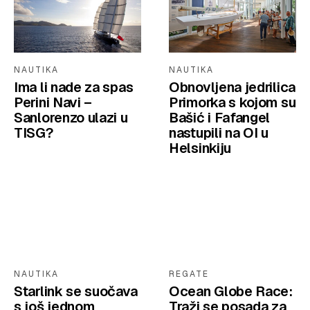
NAUTIKA
NAUTIKA
Ima li nade za spas
Obnovljena jedrilica
Perini Navi –
Primorka s kojom su
Sanlorenzo ulazi u
Bašić i Fafangel
TISG?
nastupili na OI u
Helsinkiju
NAUTIKA
REGATE
Starlink se suočava
Ocean Globe Race:
s još jednom
Traži se posada za