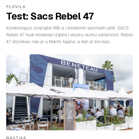
PRETPLATA
PLOVILA
Test: Sacs Rebel 47
SHOP
Kombinirajući značajke RIB-a i modernih sportskih jahti, SACS
Rebel 47 nudi moderan izgled i visoku razinu udobnosti. Rebel
47 dočekao nas je u Marini Agana, a dan je bio kao...
NAUTIKA