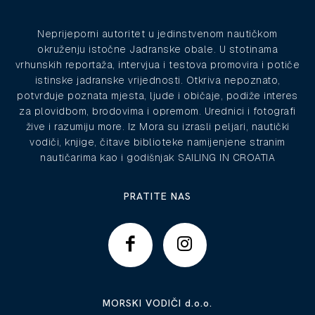
Neprijeporni autoritet u jedinstvenom nautičkom
okruženju istočne Jadranske obale. U stotinama
vrhunskih reportaža, intervjua i testova promovira i potiče
istinske jadranske vrijednosti. Otkriva nepoznato,
potvrđuje poznata mjesta, ljude i običaje, podiže interes
za plovidbom, brodovima i opremom. Urednici i fotografi
žive i razumiju more. Iz Mora su izrasli peljari, nautički
vodiči, knjige, čitave biblioteke namijenjene stranim
nautičarima kao i godišnjak SAILING IN CROATIA
PRATITE NAS
MORSKI VODIČI d.o.o.