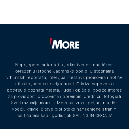
Neprijeporni autoritet u jedinstvenom nautičkom
okruženju istočne Jadranske obale. U stotinama
vrhunskih reportaža, intervjua i testova promovira i potiče
istinske jadranske vrijednosti. Otkriva nepoznato,
potvrđuje poznata mjesta, ljude i običaje, podiže interes
za plovidbom, brodovima i opremom. Urednici i fotografi
žive i razumiju more. Iz Mora su izrasli peljari, nautički
vodiči, knjige, čitave biblioteke namijenjene stranim
nautičarima kao i godišnjak SAILING IN CROATIA