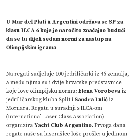
PRETPLATA
SHOP
U Mar del Plati u Argentini održava se SP za
klasu ILCA 6 koje je naročito značajno budući
da se tu dijeli sedam normi za nastup na
Olimpijskim igrama
Na regati sudjeluje 100 jedriličarki iz 46 zemalja,
a među njima su i dvije hrvatske predstavnice
koje love olimpijsku normu:
Elena Vorobeva
iz
jedriličarskog kluba Split i
Sandra Lulić
iz
Mornara. Regatu u suradnji s ILCA-om
(International Laser Class Association)
organizira
Yacht Club Argentino
. Prvoga dana
regate naše su laserašice loše prošle: u jedinom