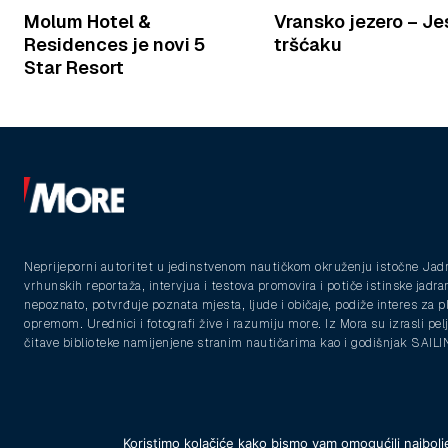
Molum Hotel &
Vransko jezero – Je
Residences je novi 5
tršćaku
Star Resort
Neprijeporni autoritet u jedinstvenom nautičkom okruženju istočne Jad
vrhunskih reportaža, intervjua i testova promovira i potiče istinske jadra
nepoznato, potvrđuje poznata mjesta, ljude i običaje, podiže interes za 
opremom. Urednici i fotografi žive i razumiju more. Iz Mora su izrasli pelja
čitave biblioteke namijenjene stranim nautičarima kao i godišnjak SAIL
Koristimo kolačiće kako bismo vam omogućili najbolje
© 2025 Morski vodiči