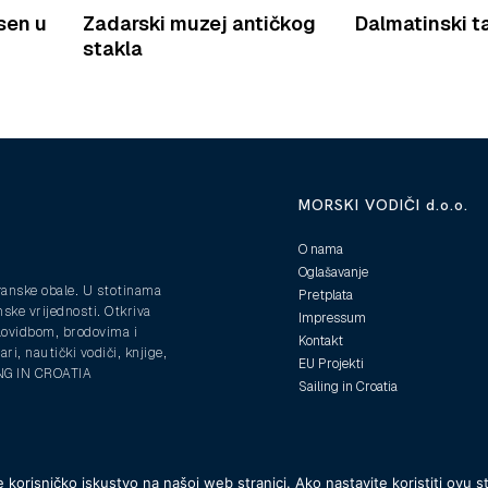
sen u
Zadarski muzej antičkog
Dalmatinski ta
stakla
MORSKI VODIČI d.o.o.
O nama
Oglašavanje
ranske obale. U stotinama
Pretplata
nske vrijednosti. Otkriva
Impressum
plovidbom, brodovima i
Kontakt
ri, nautički vodiči, knjige,
EU Projekti
ING IN CROATIA
Sailing in Croatia
 korisničko iskustvo na našoj web stranici. Ako nastavite koristiti ovu s