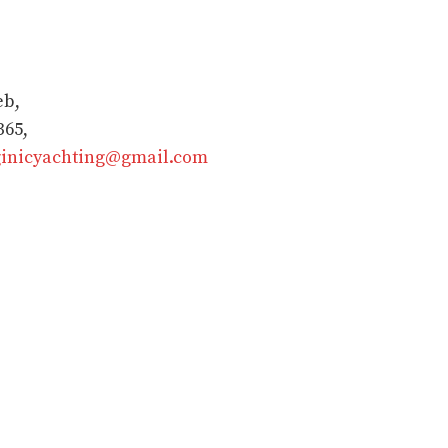
eb,
365,
ginicyachting@gmail.com