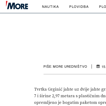
NAUTIKA
PLOVIDBA
PLO
PIŠE:
MORE UREDNIŠTVO
15
Tvrtka Grginić jahte uz dvije jahte 
7 i širine 2,97 metara s plastičnim d
opremljeno je bogatim paketom opre