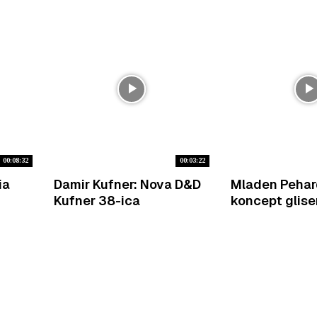
00:08:32
00:03:22
ia
Damir Kufner: Nova D&D
Mladen Pehar
Kufner 38-ica
koncept glise