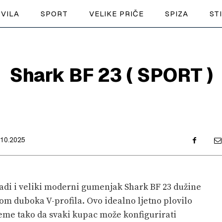
VILA
SPORT
VELIKE PRIČE
SPIZA
ST
NAUTIKA
Shark BF 23 ( SPORT )
SPORT
PLOVILA
PLOVIDBA
.10.2025
SPIZA
VELIKE PRIČE
gradi i veliki moderni gumenjak Shark BF 23 dužine
PRETPLATA
nom duboka V-profila. Ovo idealno ljetno plovilo
me tako da svaki kupac može konfigurirati
SHOP