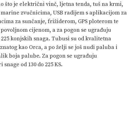
to je električni vinč, ljetna tenda, tuš na krmi,
 marine zvučnicima, USB radijem s aplikacijom za
ucima za sunčanje, frižiderom, GPS ploterom te
lo povoljnom cijenom, a za pogon se ugrađuju
225 konjskih snaga. Tubusi su od kvalitetna
natog kao Orca, a po želji se još nudi paluba i
alik boja palube. Za pogon se ugrađuju
i snage od 130 do 225 KS.