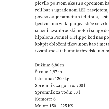
plovilo po svom ukusu s opremom kao š
roll bar s ugrađenom LED rasvjetom,
povezivanje pametnih telefona, jast
ljestvicama za kupanje. Ističe se vr
snažni izvanbrodski motori snage do 
hipalona Pennel & Flippo kod nas poz
kokpit obloženi tikovinom kao i met
izvanbrodski ili unutarbrodski motor
Dužina: 6,80 m
Širina: 2,97 m
Istisnina: 1200 kg
Spremnik za gorivo: 200 l
Spremnik za vodu: 50 l
Komore: 6
Motor: 150 – 225 KS