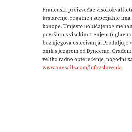
Francuski proizvođač visokokvalitetn
krstarenje, regatne i superjahte ima
konope. Umjesto uobičajenog mehani
površinu s visokim trenjem (uglavno
bez njegova oštećivanja. Produljuje 
onih s jezgrom od Dyneeme. Građeni s
veliko radno opterećenje, pogodni 
www.onesails.com/lofts/slovenia