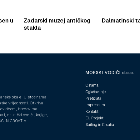
sen u
Zadarski muzej antičkog
Dalmatinski ta
stakla
MORSKI VODIČI d.o.o.
O nama
Oglašavanje
ranske obale. U stotinama
Pretplata
nske vrijednosti. Otkriva
Impressum
plovidbom, brodovima i
Kontakt
ri, nautički vodiči, knjige,
EU Projekti
ING IN CROATIA
Sailing in Croatia