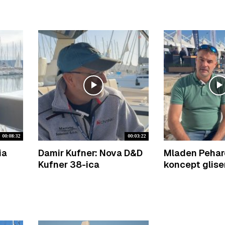
00:08:32
00:03:22
ia
Damir Kufner: Nova D&D
Mladen Pehar
Kufner 38-ica
koncept glise