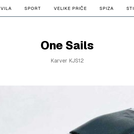
VILA
SPORT
VELIKE PRIČE
SPIZA
ST
NAUTIKA
One Sails
SPORT
Karver KJS12
PLOVILA
PLOVIDBA
SPIZA
VELIKE PRIČE
PRETPLATA
SHOP