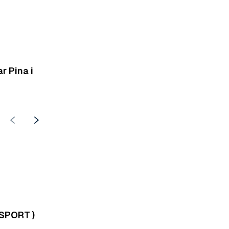
r Pina i
 SPORT )