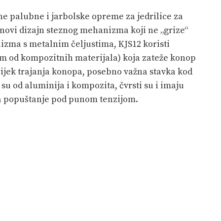
e palubne i jarbolske opreme za jedrilice za
 novi dizajn steznog mehanizma koji ne „grize“
zma s metalnim čeljustima, KJS12 koristi
m od kompozitnih materijala) koja zateže konop
vijek trajanja konopa, posebno važna stavka kod
u od aluminija i kompozita, čvrsti su i imaju
za popuštanje pod punom tenzijom.