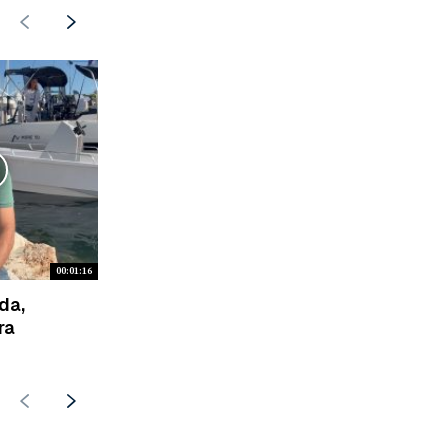
00:01:16
da,
ra