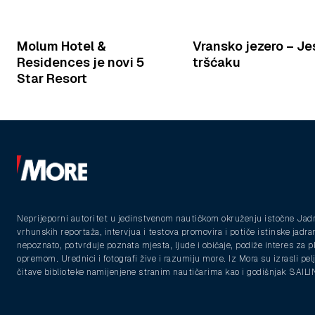
Molum Hotel &
Vransko jezero – Je
Residences je novi 5
tršćaku
Star Resort
Neprijeporni autoritet u jedinstvenom nautičkom okruženju istočne Jad
vrhunskih reportaža, intervjua i testova promovira i potiče istinske jadra
nepoznato, potvrđuje poznata mjesta, ljude i običaje, podiže interes za 
opremom. Urednici i fotografi žive i razumiju more. Iz Mora su izrasli pelja
čitave biblioteke namijenjene stranim nautičarima kao i godišnjak SAIL