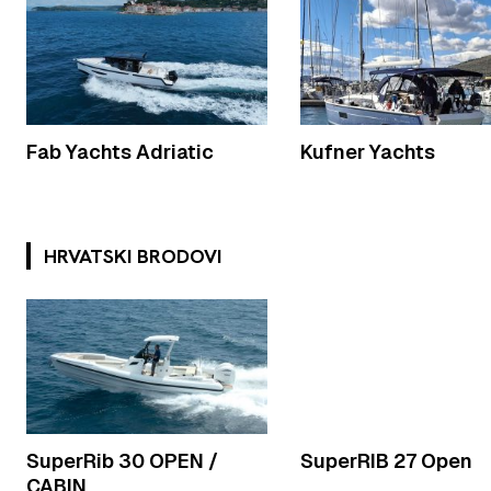
Fab Yachts Adriatic
Kufner Yachts
HRVATSKI BRODOVI
SuperRib 30 OPEN /
SuperRIB 27 Open
CABIN