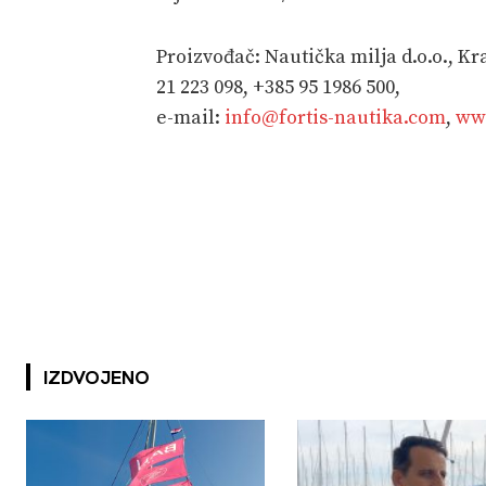
Proizvođač: Nautička milja d.o.o., Kra
21 223 098, +385 95 1986 500,
e-mail:
info@fortis-nautika.com
,
www
IZDVOJENO