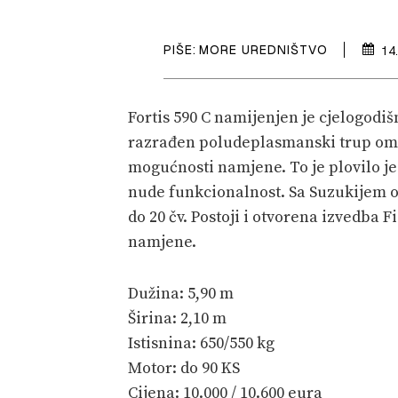
PIŠE:
MORE UREDNIŠTVO
14
Fortis 590 C namijenjen je cjelogodiš
razrađen poludeplasmanski trup omo
mogućnosti namjene. To je plovilo je
nude funkcionalnost. Sa Suzukijem od
do 20 čv. Postoji i otvorena izvedba F
namjene.
Dužina: 5,90 m
Širina: 2,10 m
Istisnina: 650/550 kg
Motor: do 90 KS
Cijena: 10.000 / 10.600 eura