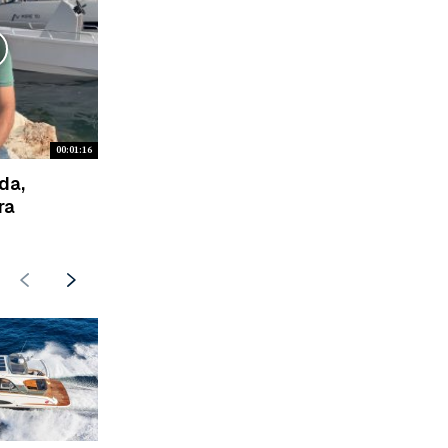
00:01:16
da,
ra