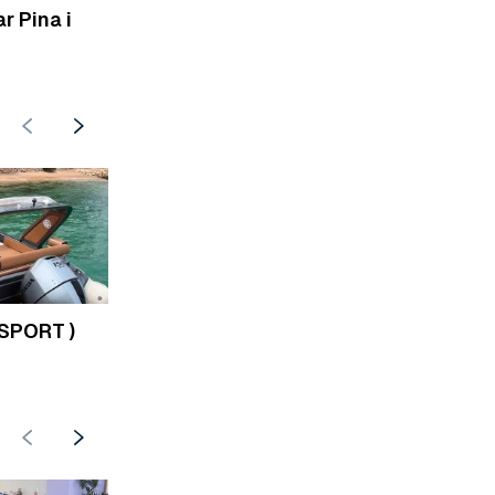
r Pina i
 SPORT )