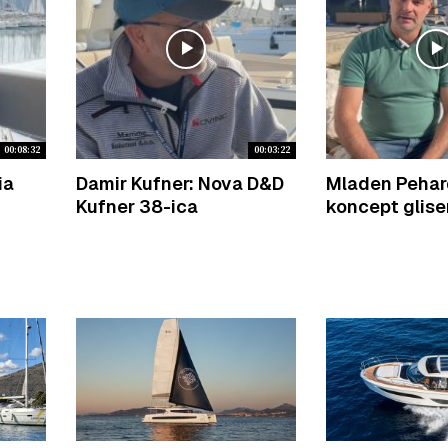
00:08:32
00:03:22
ia
Damir Kufner: Nova D&D
Mladen Pehar
Kufner 38-ica
koncept glise