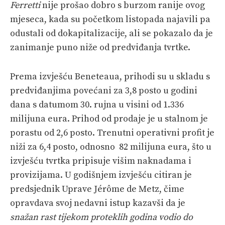
Ferretti
nije prošao dobro s burzom ranije ovog
mjeseca, kada su početkom listopada najavili pa
odustali od dokapitalizacije, ali se pokazalo da je
zanimanje puno niže od predviđanja tvrtke.
Prema izvješću Beneteaua, prihodi su u skladu s
predviđanjima povećani za 3,8 posto u godini
dana s datumom 30. rujna u visini od 1.336
milijuna eura. Prihod od prodaje je u stalnom je
porastu od 2,6 posto. Trenutni operativni profit je
niži za 6,4 posto, odnosno 82 milijuna eura, što u
izvješću tvrtka pripisuje višim naknadama i
provizijama. U godišnjem izvješću citiran je
predsjednik Uprave Jérôme de Metz, čime
opravdava svoj nedavni istup kazavši da je
snažan rast tijekom proteklih godina vodio do