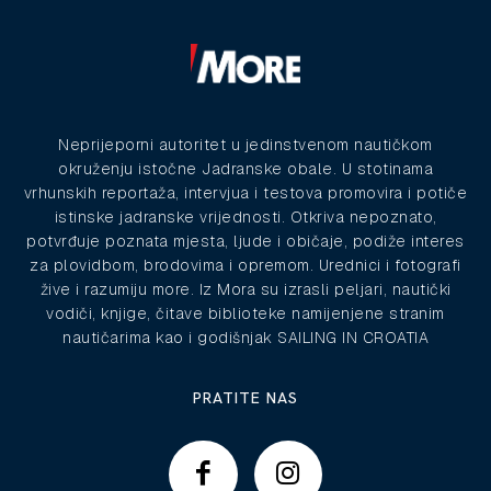
Neprijeporni autoritet u jedinstvenom nautičkom
okruženju istočne Jadranske obale. U stotinama
vrhunskih reportaža, intervjua i testova promovira i potiče
istinske jadranske vrijednosti. Otkriva nepoznato,
potvrđuje poznata mjesta, ljude i običaje, podiže interes
za plovidbom, brodovima i opremom. Urednici i fotografi
žive i razumiju more. Iz Mora su izrasli peljari, nautički
vodiči, knjige, čitave biblioteke namijenjene stranim
nautičarima kao i godišnjak SAILING IN CROATIA
PRATITE NAS