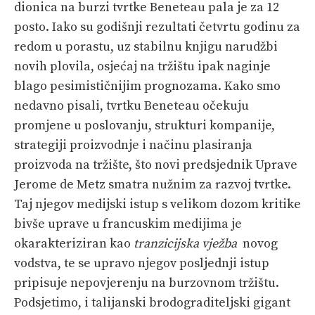
dionica na burzi tvrtke Beneteau pala je za 12
PRETPLATA
posto. Iako su godišnji rezultati četvrtu godinu za
redom u porastu, uz stabilnu knjigu narudžbi
SHOP
novih plovila, osjećaj na tržištu ipak naginje
blago pesimističnijim prognozama. Kako smo
nedavno pisali, tvrtku Beneteau očekuju
promjene u poslovanju, strukturi kompanije,
strategiji proizvodnje i načinu plasiranja
proizvoda na tržište, što novi predsjednik Uprave
Jerome de Metz smatra nužnim za razvoj tvrtke.
Taj njegov medijski istup s velikom dozom kritike
bivše uprave u francuskim medijima je
okarakteriziran kao
tranzicijska vježba
novog
vodstva, te se upravo njegov posljednji istup
pripisuje nepovjerenju na burzovnom tržištu.
Podsjetimo, i talijanski brodograditeljski gigant