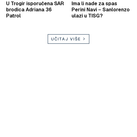
U Trogir isporučena SAR
Ima li nade za spas
brodica Adriana 36
Perini Navi – Sanlorenzo
Patrol
ulazi u TISG?
UČITAJ VIŠE