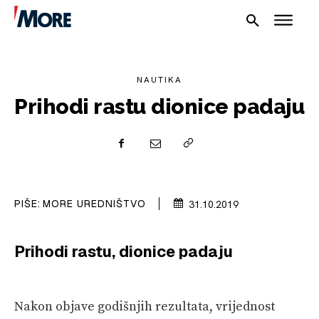
NAUTIKA
Prihodi rastu dionice padaju
NAUTIKA
SPORT
PIŠE:
MORE UREDNIŠTVO
31.10.2019
PLOVILA
PLOVIDBA
Prihodi rastu, dionice padaju
SPIZA
Nakon objave godišnjih rezultata, vrijednost
VELIKE PRIČE