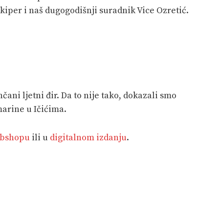
kiper i naš dugogodišnji suradnik Vice Ozretić.
čani ljetni đir. Da to nije tako, dokazali smo
marine u Ičićima.
bshopu
ili u
digitalnom izdanju
.