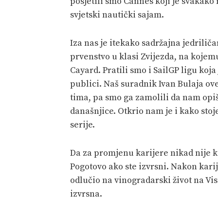
posjetili smo Cannes koji je svakako 
svjetski nautički sajam.
Iza nas je itekako sadržajna jedrilič
prvenstvo u klasi Zvijezda, na kojem
Cayard. Pratili smo i SailGP ligu koj
publici. Naš suradnik Ivan Bulaja ov
tima, pa smo ga zamolili da nam opiše
današnjice. Otkrio nam je i kako stoje
serije.
Da za promjenu karijere nikad nije 
Pogotovo ako ste izvrsni. Nakon kar
odlučio na vinogradarski život na Vis
izvrsna.