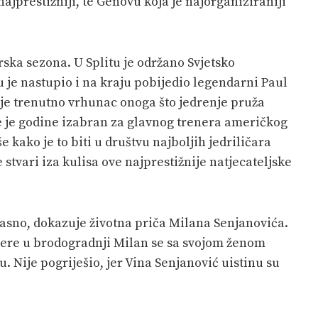
najprestižniji, te Genovu koja je najorganiziraniji
arska sezona. U Splitu je održano Svjetsko
u je nastupio i na kraju pobijedio legendarni Paul
a je trenutno vrhunac onoga što jedrenje pruža
e je godine izabran za glavnog trenera američkog
 kako je to biti u društvu najboljih jedriličara
 stvari iza kulisa ove najprestižnije natjecateljske
kasno, dokazuje životna priča Milana Senjanovića.
ijere u brodogradnji Milan se sa svojom ženom
u. Nije pogriješio, jer Vina Senjanović uistinu su