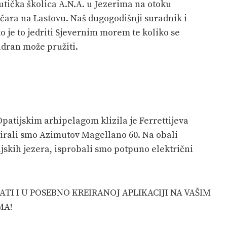
autička školica A.N.A. u Jezerima na otoku
čara na Lastovu. Naš dugogodišnji suradnik i
o je to jedriti Sjevernim morem te koliko se
adran može pružiti.
Opatijskim arhipelagom klizila je Ferrettijeva
tirali smo Azimutov Magellano 60. Na obali
jskih jezera, isprobali smo potpuno električni
TI I U POSEBNO KREIRANOJ APLIKACIJI NA VAŠIM
MA!