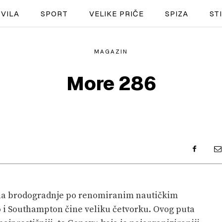
VILA
SPORT
VELIKE PRIČE
SPIZA
ST
MAGAZIN
NAUTIKA
More 286
SPORT
PLOVILA
PLOVIDBA
SPIZA
VELIKE PRIČE
zona brodogradnje po renomiranim nautičkim
PRETPLATA
i Southampton čine veliku četvorku. Ovog puta
SHOP