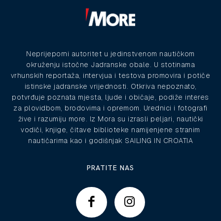
Neprijeporni autoritet u jedinstvenom nautičkom
okruženju istočne Jadranske obale. U stotinama
vrhunskih reportaža, intervjua i testova promovira i potiče
istinske jadranske vrijednosti. Otkriva nepoznato,
potvrđuje poznata mjesta, ljude i običaje, podiže interes
za plovidbom, brodovima i opremom. Urednici i fotografi
žive i razumiju more. Iz Mora su izrasli peljari, nautički
vodiči, knjige, čitave biblioteke namijenjene stranim
nautičarima kao i godišnjak SAILING IN CROATIA
PRATITE NAS