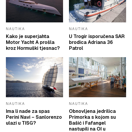
NAUTIKA
NAUTIKA
Kako je superjahta
U Trogir isporučena SAR
Motor Yacht A prošla
brodica Adriana 36
kroz Hormuški tjesnac?
Patrol
NAUTIKA
NAUTIKA
Ima li nade za spas
Obnovljena jedrilica
Perini Navi – Sanlorenzo
Primorka s kojom su
ulazi u TISG?
Bašić i Fafangel
nastupili na OI u