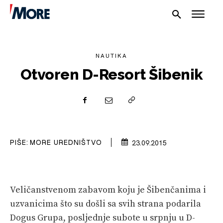
NAUTIKA
Otvoren D-Resort Šibenik
NAUTIKA
SPORT
PIŠE:
MORE UREDNIŠTVO
23.09.2015
PLOVILA
PLOVIDBA
SPIZA
Veličanstvenom zabavom koju je Šibenčanima i
uzvanicima što su došli sa svih strana podarila
VELIKE PRIČE
Dogus Grupa, posljednje subote u srpnju u D-