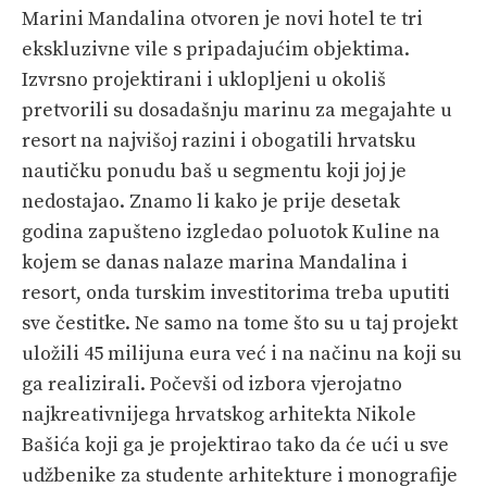
Marini Mandalina otvoren je novi hotel te tri
PRETPLATA
ekskluzivne vile s pripadajućim objektima.
SHOP
Izvrsno projektirani i uklopljeni u okoliš
pretvorili su dosadašnju marinu za megajahte u
resort na najvišoj razini i obogatili hrvatsku
nautičku ponudu baš u segmentu koji joj je
nedostajao. Znamo li kako je prije desetak
godina zapušteno izgledao poluotok Kuline na
kojem se danas nalaze marina Mandalina i
resort, onda turskim investitorima treba uputiti
sve čestitke. Ne samo na tome što su u taj projekt
uložili 45 milijuna eura već i na načinu na koji su
ga realizirali. Počevši od izbora vjerojatno
najkreativnijega hrvatskog arhitekta Nikole
Bašića koji ga je projektirao tako da će ući u sve
udžbenike za studente arhitekture i monografije