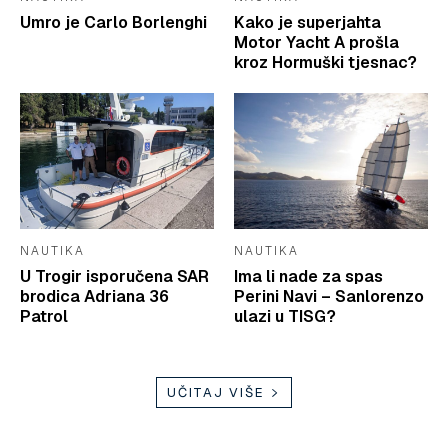
Umro je Carlo Borlenghi
Kako je superjahta
Motor Yacht A prošla
kroz Hormuški tjesnac?
NAUTIKA
NAUTIKA
U Trogir isporučena SAR
Ima li nade za spas
brodica Adriana 36
Perini Navi – Sanlorenzo
Patrol
ulazi u TISG?
UČITAJ VIŠE