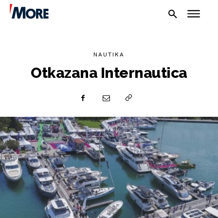
NAUTIKA
Otkazana Internautica
NAUTIKA
SPORT
PLOVILA
PLOVIDBA
SPIZA
VELIKE PRIČE