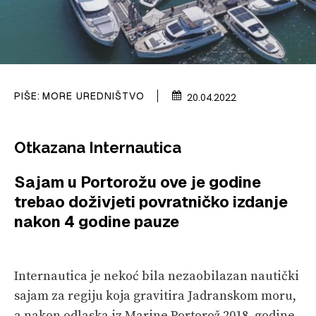
PRETPLATA
SHOP
PIŠE:
MORE UREDNIŠTVO
20.04.2022
Otkazana Internautica
Sajam u Portorožu ove je godine
trebao doživjeti povratničko izdanje
nakon 4 godine pauze
Internautica je nekoć bila nezaobilazan nautički
sajam za regiju koja gravitira Jadranskom moru,
a nakon odlaska iz Marine Portorož 2018. godine,