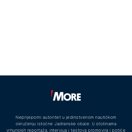
Neprijeporni autoritet u jedinstvenom nautičkom
okruženju istočne Jadranske obale. U stotinama
vrhunskih reportaža, intervjua i testova promovira i potiče