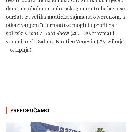
bez brodova nema smisla. U razmaku od mjesec
dana, na obalama Jadranskog mora trebala su se
održati tri velika nautička sajma na otvorenom, a
otkazivanjem Internautike mogli bi profitirati
splitski Croatia Boat Show (26. – 30. travnja) i
venecijanski Salone Nautico Venezia (29. svibnja
– 6. lipnja).
PREPORUČAMO