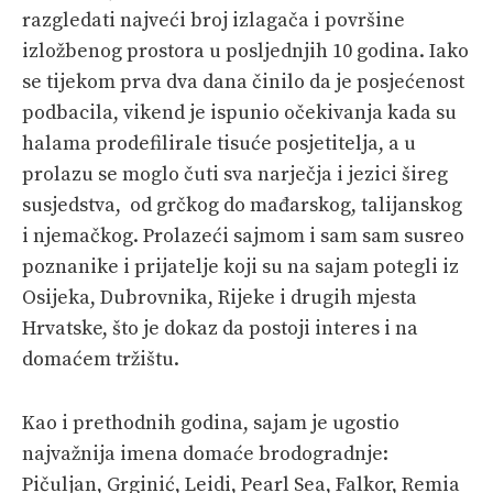
razgledati najveći broj izlagača i površine
izložbenog prostora u posljednjih 10 godina. Iako
se tijekom prva dva dana činilo da je posjećenost
podbacila, vikend je ispunio očekivanja kada su
halama prodefilirale tisuće posjetitelja, a u
prolazu se moglo čuti sva narječja i jezici šireg
susjedstva, od grčkog do mađarskog, talijanskog
i njemačkog. Prolazeći sajmom i sam sam susreo
poznanike i prijatelje koji su na sajam potegli iz
Osijeka, Dubrovnika, Rijeke i drugih mjesta
Hrvatske, što je dokaz da postoji interes i na
domaćem tržištu.
Kao i prethodnih godina, sajam je ugostio
najvažnija imena domaće brodogradnje:
Pičuljan, Grginić, Leidi, Pearl Sea, Falkor, Remia