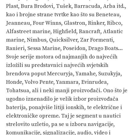
Plast, Bura Brodovi, Tušek, Barracuda, Arba itd.,
kao i brojne strane tvrtke kao što su Beneteau,
Jeanneau, Four Winns, Glastron, Rinker, Ribco,
Alfastreet marine, Highfield, Rancraft, Atlantic
marine, Nimbus, Quicksilver, Zar Formenti,
Ranieri, Sessa Marine, Poseidon, Drago Boats…
Svoje serije motora od najmanjih do najvećih
izložili su predstavnici najvećih svjetskih
brendova poput Mercuryja, Yamahe, Suzukyja,
Honde, Volvo Pente, Yanmara, Evinrudea,
Tohatsua, ali i neki manji proizvođači. Ono što je
ugodno iznenadilo je velik izbor proizvođača
baterija, ponajviše litiji ionskih, te električne i
elektroničke opreme. Taj je segment u nautici
strelovito uzletio, pa se u izboru navigacije,
komunikacije, signalizacije, audio, video i