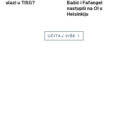
ulazi u TISG?
Bašić i Fafangel
nastupili na OI u
Helsinkiju
UČITAJ VIŠE