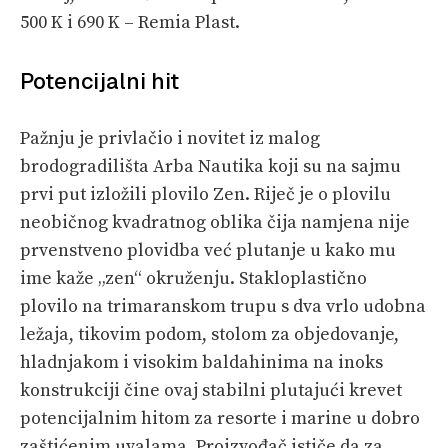
500 K i 690 K – Remia Plast.
Potencijalni hit
Pažnju je privlačio i novitet iz malog
brodogradilišta Arba Nautika koji su na sajmu
prvi put izložili plovilo Zen. Riječ je o plovilu
neobičnog kvadratnog oblika čija namjena nije
prvenstveno plovidba već plutanje u kako mu
ime kaže „zen“ okruženju. Stakloplastično
plovilo na trimaranskom trupu s dva vrlo udobna
ležaja, tikovim podom, stolom za objedovanje,
hladnjakom i visokim baldahinima na inoks
konstrukciji čine ovaj stabilni plutajući krevet
potencijalnim hitom za resorte i marine u dobro
zaštićenim uvalama. Proizvođač ističe da za