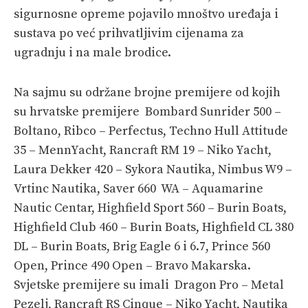
sigurnosne opreme pojavilo mnoštvo uređaja i
sustava po već prihvatljivim cijenama za
ugradnju i na male brodice.
Na sajmu su održane brojne premijere od kojih
su hrvatske premijere Bombard Sunrider 500 –
Boltano, Ribco – Perfectus, Techno Hull Attitude
35 – MennYacht, Rancraft RM 19 – Niko Yacht,
Laura Dekker 420 – Sykora Nautika, Nimbus W9 –
Vrtinc Nautika, Saver 660 WA – Aquamarine
Nautic Centar, Highfield Sport 560 – Burin Boats,
Highfield Club 460 – Burin Boats, Highfield CL 380
DL – Burin Boats, Brig Eagle 6 i 6.7, Prince 560
Open, Prince 490 Open – Bravo Makarska.
Svjetske premijere su imali Dragon Pro – Metal
Pezelj, Rancraft RS Cinque – Niko Yacht, Nautika