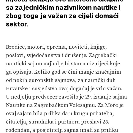
sa zajedničkim nazivnikom nautike i
VELIKE PRIČE
zbog toga je važan za cijeli domaći
PRETPLATA
sektor.
SHOP
Brodice, motori, oprema, noviteti, knjige,
poslovi, svjedočanstva i druženje. Zagrebački
nautički sajam najbolje bi stao u niz riječi koje
ga opisuju. Koliko god se čini manje značajnim
od nekih europskih sajmova, za nautički duh
Hrvatske i susjedstva ovaj događaj je vrlo važan.
U nedjelju predvečer završilo je 29. izdanje sajma
Nautike na Zagrebačkom Velesajmu. Za More je
ovaj sajam bila prilika da u krugu prijatelja,
čitatelja, suradnika i partnera proslavi 25.
rođendan, a posjetitelji sajma imali su priliku