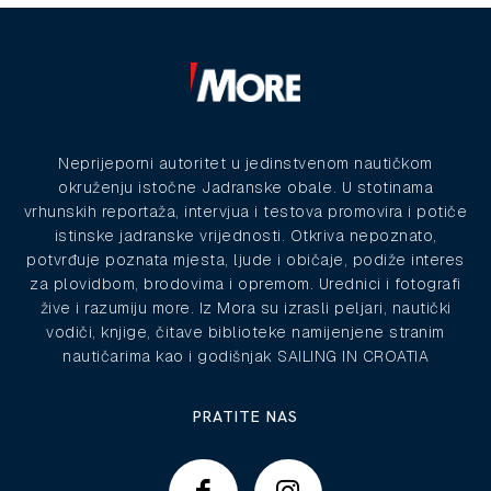
Neprijeporni autoritet u jedinstvenom nautičkom
okruženju istočne Jadranske obale. U stotinama
vrhunskih reportaža, intervjua i testova promovira i potiče
istinske jadranske vrijednosti. Otkriva nepoznato,
potvrđuje poznata mjesta, ljude i običaje, podiže interes
za plovidbom, brodovima i opremom. Urednici i fotografi
žive i razumiju more. Iz Mora su izrasli peljari, nautički
vodiči, knjige, čitave biblioteke namijenjene stranim
nautičarima kao i godišnjak SAILING IN CROATIA
PRATITE NAS