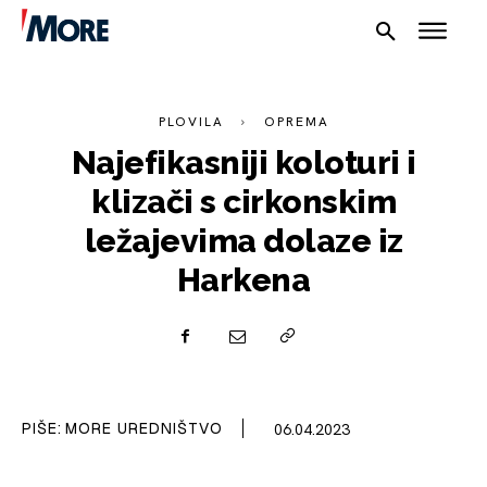
PLOVILA
OPREMA
Najefikasniji koloturi i
klizači s cirkonskim
ležajevima dolaze iz
NAUTIKA
Harkena
SPORT
PLOVILA
PLOVIDBA
PIŠE:
MORE UREDNIŠTVO
06.04.2023
SPIZA