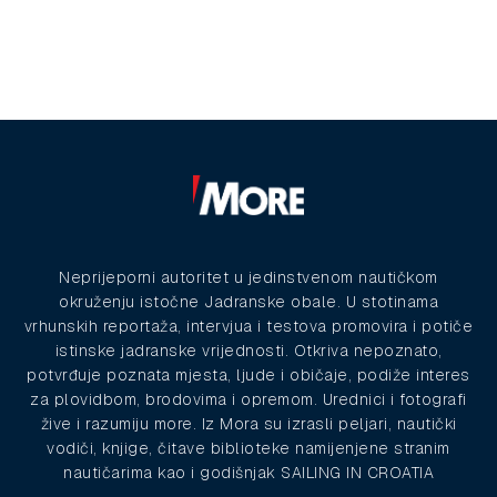
Neprijeporni autoritet u jedinstvenom nautičkom
okruženju istočne Jadranske obale. U stotinama
vrhunskih reportaža, intervjua i testova promovira i potiče
istinske jadranske vrijednosti. Otkriva nepoznato,
potvrđuje poznata mjesta, ljude i običaje, podiže interes
za plovidbom, brodovima i opremom. Urednici i fotografi
žive i razumiju more. Iz Mora su izrasli peljari, nautički
vodiči, knjige, čitave biblioteke namijenjene stranim
nautičarima kao i godišnjak SAILING IN CROATIA