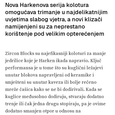
VELIKE PRIČE
Nova Harkenova serija kolotura
omogućava trimanje u najdelikatnijim
PRETPLATA
uvjetima slabog vjetra, a novi klizači
namijenjeni su za neprestano
SHOP
korištenje pod velikim opterećenjem
Zircon Blocks su najefikasniji koloturi za manje
jedrilice koje je Harken ikada napravio. Ključ
performansa je u tome što su kuglični ležajevi
unutar blokova napravljeni od keramike i
smješteni su unutar kaveza ili bolje rečeno
mreže čašica kako se ne bi dodirivali. Kada se
kuglice međusobno dodiruju, stvaraju dodatno
trenje ili čak jedna drugu stopiraju, pa je ovime
dodatno smanjen otpor u odnosu na